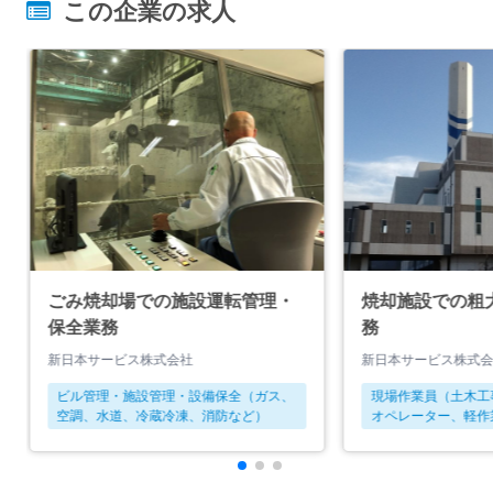
この企業の求人
ごみ焼却場での施設運転管理・
焼却施設での粗
保全業務
務
新日本サービス株式会社
新日本サービス株式
ビル管理・施設管理・設備保全（ガス、
現場作業員（土木工
空調、水道、冷蔵冷凍、消防など）
オペレーター、軽作