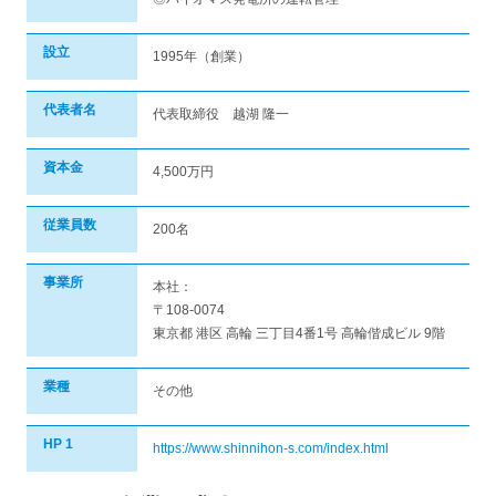
設立
1995年（創業）
代表者名
代表取締役 越湖 隆一
資本金
4,500万円
従業員数
200名
事業所
本社：
〒108-0074
東京都 港区 高輪 三丁目4番1号 高輪偕成ビル 9階
業種
その他
HP 1
https://www.shinnihon-s.com/index.html