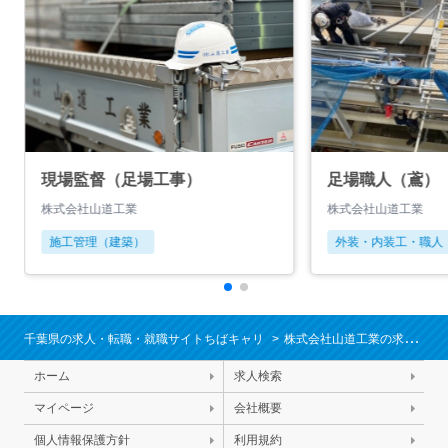
現場監督（足場工事）
足場職人（鳶）
株式会社山道工業
株式会社山道工業
施工管理（建築）
外装・内装工・職人
千葉県の求人・転職・就職サイトちばキャリ
株式会社山道工業の求人/就職情報
ホーム
求人検索
マイページ
会社概要
個人情報保護方針
利用規約