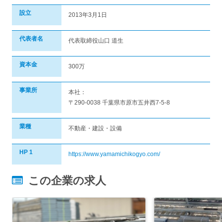
設立
2013年3月1日
代表者名
代表取締役山口 道生
資本金
300万
事業所
本社：
〒290-0038 千葉県市原市五井西7-5-8
業種
不動産・建設・設備
HP 1
https://www.yamamichikogyo.com/
この企業の求人