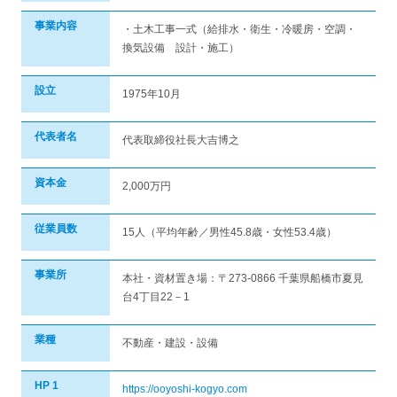
事業内容
・土木工事一式（給排水・衛生・冷暖房・空調・
換気設備 設計・施工）
設立
1975年10月
代表者名
代表取締役社長大吉博之
資本金
2,000万円
従業員数
15人（平均年齢／男性45.8歳・女性53.4歳）
事業所
本社・資材置き場：〒273-0866 千葉県船橋市夏見
台4丁目22－1
業種
不動産・建設・設備
HP 1
https://ooyoshi-kogyo.com