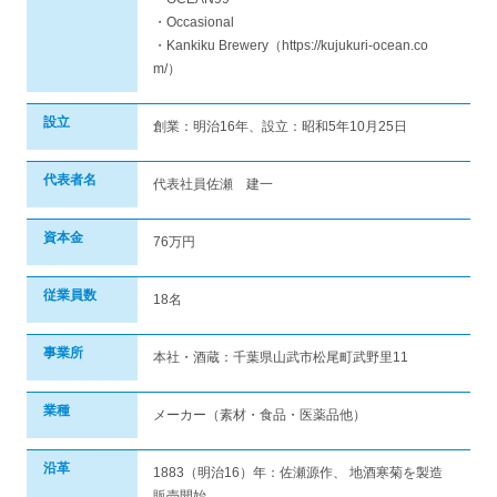
・Occasional
・Kankiku Brewery（https://kujukuri-ocean.co
m/）
設立
創業：明治16年、設立：昭和5年10月25日
代表者名
代表社員佐瀬 建一
資本金
76万円
従業員数
18名
事業所
本社・酒蔵：千葉県山武市松尾町武野里11
業種
メーカー（素材・食品・医薬品他）
沿革
1883（明治16）年：佐瀬源作、 地酒寒菊を製造
販売開始