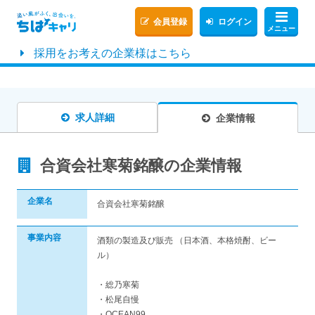
会員登録
ログイン
メニュー
採用をお考えの企業様はこちら
求人詳細
企業情報
合資会社寒菊銘醸の企業情報
企業名
合資会社寒菊銘醸
事業内容
酒類の製造及び販売 （日本酒、本格焼酎、ビー
ル）
・総乃寒菊
・松尾自慢
・OCEAN99