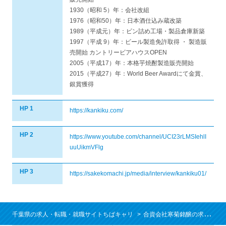
1930（昭和 5）年：会社改組
1976（昭和50）年：日本酒仕込み蔵改築
1989（平成元）年：ビン詰め工場・製品倉庫新築
1997（平成 9）年：ビール製造免許取得 ・ 製造販
売開始 カントリービアハウスOPEN
2005（平成17）年：本格芋焼酎製造販売開始
2015（平成27）年：World Beer Awardにて金賞、
銀賞獲得
HP 1
https://kankiku.com/
HP 2
https://www.youtube.com/channel/UCI23rLMSIehlI
uuUikmVFlg
HP 3
https://sakekomachi.jp/media/interview/kankiku01/
千葉県の求人・転職・就職サイトちばキャリ
合資会社寒菊銘醸の求人/就職情報