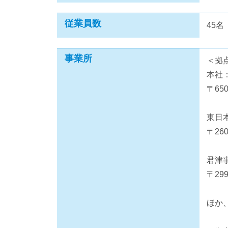
従業員数
45
事業所
＜拠
本社
〒65
東日
〒26
君津
〒29
ほか