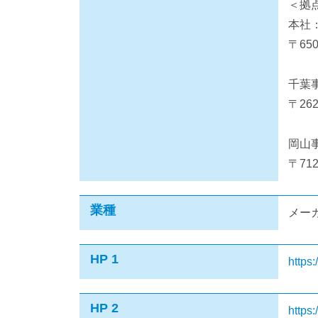
＜拠
本社
〒65
千葉
〒26
岡山
〒71
業種
メー
HP 1
https
HP 2
https