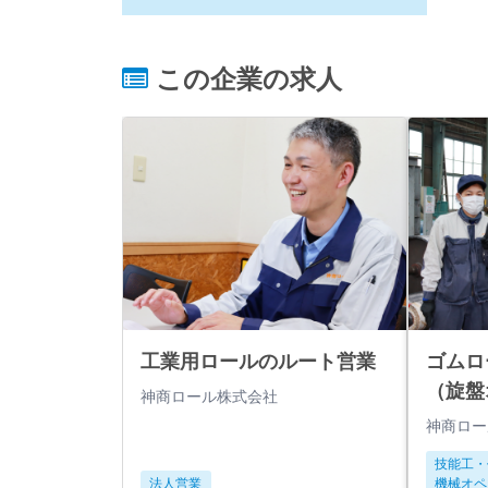
この企業の求人
工業用ロールのルート営業
ゴムロ
（旋盤
神商ロール株式会社
神商ロー
技能工・
法人営業
機械オペ