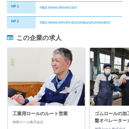
HP 1
https://www.shinsho.biz/
HP 2
https://www.shinsho.biz/company/connection/
この企業の求人
工業用ロールのルート営業
ゴムロールの加
盤オペレーター
神商ロール株式会社