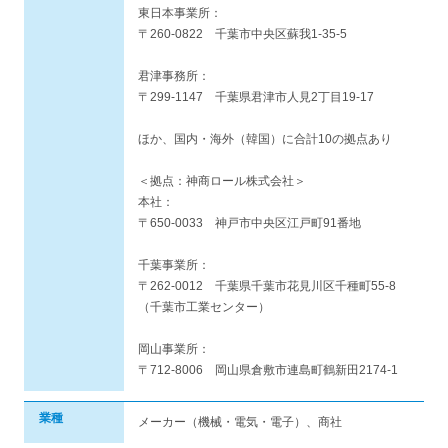
東日本事業所：
〒260-0822 千葉市中央区蘇我1-35-5
君津事務所：
〒299-1147 千葉県君津市人見2丁目19-17
ほか、国内・海外（韓国）に合計10の拠点あり
＜拠点：神商ロール株式会社＞
本社：
〒650-0033 神戸市中央区江戸町91番地
千葉事業所：
〒262-0012 千葉県千葉市花見川区千種町55-8
（千葉市工業センター）
岡山事業所：
〒712-8006 岡山県倉敷市連島町鶴新田2174-1
業種
メーカー（機械・電気・電子）、商社