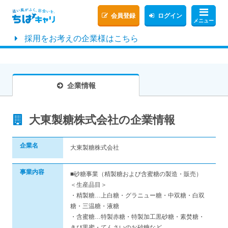
会員登録
ログイン
メニュー
採用をお考えの企業様はこちら
企業情報
大東製糖株式会社の企業情報
企業名
大東製糖株式会社
事業内容
■砂糖事業（精製糖および含蜜糖の製造・販売）
＜生産品目＞
・精製糖…上白糖・グラニュー糖・中双糖・白双
糖・三温糖・液糖
・含蜜糖…特製赤糖・特製加工黒砂糖・素焚糖・
きび黒蜜・てんさいのお砂糖など