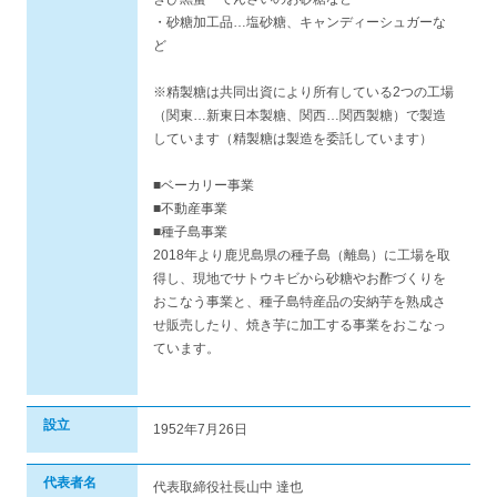
・砂糖加工品…塩砂糖、キャンディーシュガーな
ど
※精製糖は共同出資により所有している2つの工場
（関東…新東日本製糖、関西…関西製糖）で製造
しています（精製糖は製造を委託しています）
■ベーカリー事業
■不動産事業
■種子島事業
2018年より鹿児島県の種子島（離島）に工場を取
得し、現地でサトウキビから砂糖やお酢づくりを
おこなう事業と、種子島特産品の安納芋を熟成さ
せ販売したり、焼き芋に加工する事業をおこなっ
ています。
設立
1952年7月26日
代表者名
代表取締役社長山中 達也