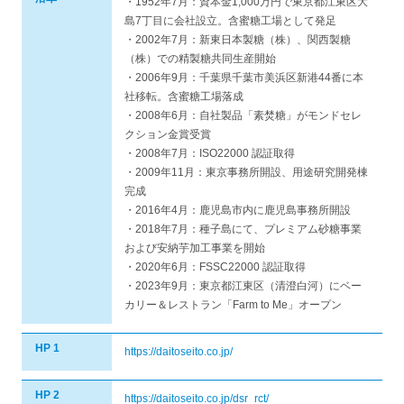
・1952年7月：資本金1,000万円で東京都江東区大
島7丁目に会社設立。含蜜糖工場として発足
・2002年7月：新東日本製糖（株）、関西製糖
（株）での精製糖共同生産開始
・2006年9月：千葉県千葉市美浜区新港44番に本
社移転。含蜜糖工場落成
・2008年6月：自社製品「素焚糖」がモンドセレ
クション金賞受賞
・2008年7月：ISO22000 認証取得
・2009年11月：東京事務所開設、用途研究開発棟
完成
・2016年4月：鹿児島市内に鹿児島事務所開設
・2018年7月：種子島にて、プレミアム砂糖事業
および安納芋加工事業を開始
・2020年6月：FSSC22000 認証取得
・2023年9月：東京都江東区（清澄白河）にベー
カリー＆レストラン「Farm to Me」オープン
HP 1
https://daitoseito.co.jp/
HP 2
https://daitoseito.co.jp/dsr_rct/