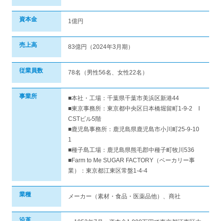
資本金
1億円
売上高
83億円（2024年3月期）
従業員数
78名（男性56名、女性22名）
事業所
■本社・工場：千葉県千葉市美浜区新港44
■東京事務所：東京都中央区日本橋堀留町1-9-2 I
CSTビル5階
■鹿児島事務所：鹿児島県鹿児島市小川町25-9-10
1
■種子島工場：鹿児島県熊毛郡中種子町牧川536
■Farm to Me SUGAR FACTORY（ベーカリー事
業）：東京都江東区常盤1-4-4
業種
メーカー（素材・食品・医薬品他）、商社
沿革