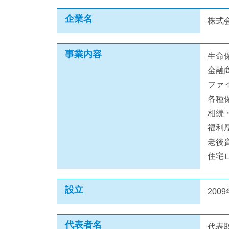
企業名
株式
事業内容
生命
金融
ファ
各種
相続
福利
老後
住宅
設立
200
代表者名
代表