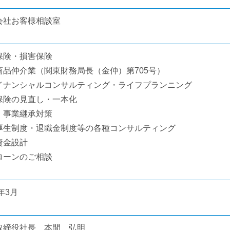
会社お客様相談室
保険・損害保険
商品仲介業（関東財務局長（金仲）第705号）
イナンシャルコンサルティング・ライフプランニング
保険の見直し・一本化
・事業継承対策
厚生制度・退職金制度等の各種コンサルティング
資金設計
ローンのご相談
9年3月
取締役社長 本間 弘明