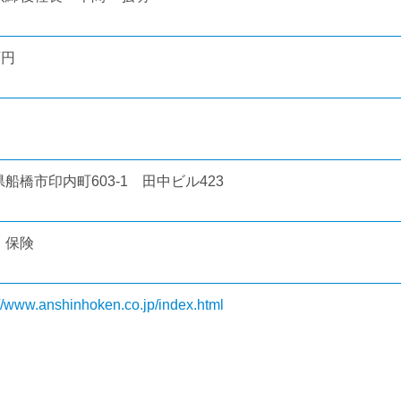
万円
船橋市印内町603-1 田中ビル423
・保険
://www.anshinhoken.co.jp/index.html