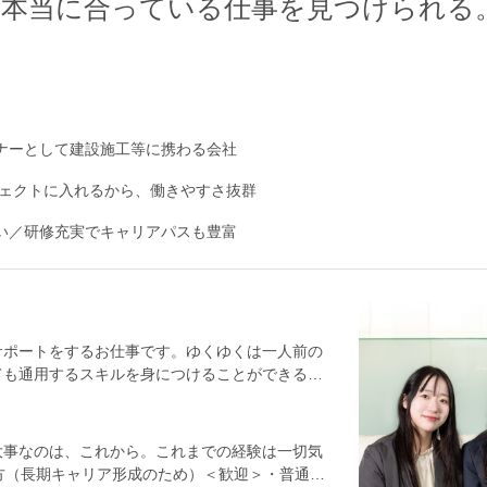
に本当に合っている仕事を見つけられる
トナーとして建設施工等に携わる会社
ェクトに入れるから、働きやすさ抜群
ない／研修充実でキャリアパスも豊富
サポートをするお仕事です。ゆくゆくは一人前の
ても通用するスキルを身につけることができる環
す。＜具体的には…＞●安全管理のサポート：
印をつけ、事前に周知したり、熱中症にならない
写真の撮影・記録：設計通りに造られているか
大事なのは、これから。これまでの経験は一切気
ジュール管理：工事スケジュールが予定通り進
方（長期キャリア形成のため）＜歓迎＞・普通自