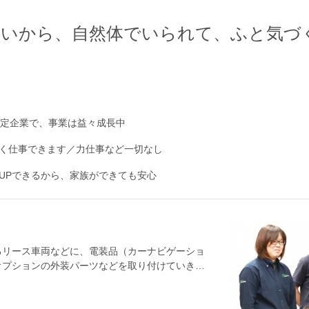
ないから、自然体でいられて、ふと気づ
安定企業で、事業は益々成長中
く仕事できます／力仕事など一切なし
UPできるから、家族ができても安心
るリース車両などに、電装品（カーナビゲーショ
オプションの外装パーツなどを取り付けていきま
る仕事などはほとんどありません。【具体的に
ラーの整備工場で、新車に電装品や外装パーツ
付けから始めて、徐々に難易度の高い（だからこ