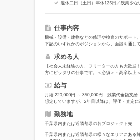
週休二日（土日）年休125日／残業少
仕事内容
機械・設備・建物などの修理や検査のサポート
下記のいずれかのポジションから、面談を通し
ョンも、簡単な業務から少しずつお任せします
求める人
役と、プラント施設が問題なく稼働できるかチ
ーション・メンテナンス＞行政のインフラ施設
【社会人未経験の方、フリーターの方も大歓迎
メンテナンスの手配、制御室での運転監視、書
方にピッタリの仕事です。＜必須＞・高卒以上＜
現する仕事です。日々の定期点検を終え、問題
定でOK）・落ち着いて物事を見ることができる
ックシートもご用意していますので、機械に詳
給与
ていきたい方居酒屋スタッフ・アミューズメン
ャレンジできます。＜検査＞検査の方には、建
様々な前職の先輩たちが、経験・知識ゼロから
月給 220,000円 ～ 350,000円＋残業代全
任せします。非破壊検査とは、対象物を壊した
キルを身につけています。豊富な育成ノウハウ
想定していますが、2年目以降は、評価・査定に
造を調査すること。こちらもチェックシートが
力で応援します！
例】年収450万円：30歳／未経験入社4年目（
について】入社後は約1ヶ月の導入研修を実施し
勤務地
し、実際の業務を学んでいきます。もちろん教
らサポートしていきますので、安心してくださ
千葉県内または近隣都県の各プロジェクト先
は、資格取得にもチャレンジしていきましょう！
千葉県内または近隣都県の様々なエリアにある
種類。具体的なサポートとして、月2回の講義の