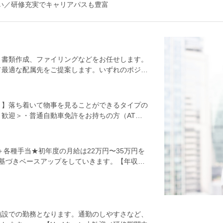
ない／研修充実でキャリアパスも豊富
、書類作成、ファイリングなどをお任せします。
て最適な配属先をご提案します。いずれのポジシ
。プラント施設の「いつも通り」を保つサポート
ェックする検査役のふたつがあります。＜オペレ
や民間のプラント施設で機器の巡回・点検業務、
！】落ち着いて物事を見ることができるタイプの
類作成などを通じて、機械・設備の安定稼働を実
歓迎＞・普通自動車免許をお持ちの方（AT限
がなければ見守ることも多い仕事。点検にはチェ
方・コツコツ仕事して、自分のペースで成長し
しくない方や電気の知識がない方でも安心してチ
ト店のホールスタッフ・清掃スタッフなどなど、
物や機械の非破壊検査や修理、書類作成などをお
始めて、どこに行っても必要とされる安定したス
額支給＋各種手当★初年度の月給は22万円〜35万円を
り傷つけたりすることなく、その内部の欠陥や構
ときめ細かなサポートで、あなたのキャリアを全
基づきベースアップをしていきます。【年収
ありますので、未経験の方でも安心です。【研修
賞与・残業代・資格手当・各種手当含む）
ます。その後は、配属先でのOJT研修に移行
育担当となる先輩社員が、皆さんの成長をイチか
い！【ひとり立ち後は…】一通り業務を覚えた後
当社の資格取得支援制度の対象となる資格は88
施設での勤務となります。通勤のしやすさなど、
実施に加え、テキストや願書を無料で配布して