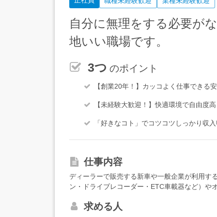
正社員
職種未経験歓迎
業種未経験歓迎
自分に無理をする必要が
地いい職場です。
3つ
のポイント
【創業20年！】カッコよく仕事できる
【未経験大歓迎！】快適環境で自由度高
「好きなコト」でコツコツしっかり収入
仕事内容
ディーラーで販売する新車や一般企業が利用す
ン・ドライブレコーダー・ETC車載器など）や
す。★資格は必要ありません。★力仕事や汚れ
求める人
は…】●整備工場で仕事する場合大手カーディー
などの取り付けを行います。まずは簡単な取り