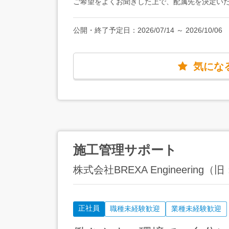
ご希望をよくお聞きした上で、配属先を決定い
います！資格取得後は、資格の種類によって月
はオンラインです！】 研修終了後は、ご希望
で、ぜひチャレンジしてみてくださいね！
付きの単身用社宅有】 お住まいから通勤が難
公開・終了予定日：
2026/07/14
～
2026/10/06
ることもできます。初期費用や引越費用を会社
り）もあるので、最小限の出費に抑えて、新し
気にな
施工管理サポート
株式会社BREXA Engineeri
正社員
職種未経験歓迎
業種未経験歓迎