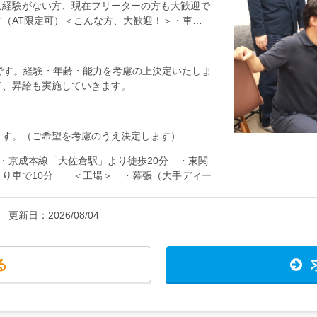
人経験がない方、現在フリーターの方も大歓迎で
ださい。●外回りで仕事する場合主に千葉県内
（AT限定可）＜こんな方、大歓迎！＞・車好
両などに電装品や外装パーツなどの取り付けを行
くらいで十分！）・プラモデルを作るのが好きだ
います。スケジュールによっては直帰することも
いい環境でストレスなく働いていきたいという方
【入社後は…】先輩と一緒に現場に行き、まずは
低給与です。経験・年齢・能力を考慮の上決定いたしま
いて丁寧に仕事を教えていきます。基本的なこと
て、昇給も実施していきます。
験からでも無理なく取り組むことができます。研
増やしていきます。黙々と作業に没頭できます
に仕事のやり方なども決めていけるので、気を遣
ゆくゆくは…】取り付け作業の見積作成やカーエ
ます。（ご希望を考慮のうえ決定します）
任せしていきたいと思います。キャリアを積み重
 ・京成本線「大佐倉駅」より徒歩20分 ・東関
立場になっていくこともできますし、もちろん職
より車で10分 ＜工場＞ ・幕張（大手ディー
ともできます。あなたに合ったキャリアパスを一
場内） ※お客様との契約上守秘義務があるため
】20代～50代まで、幅広い年代の社員が活躍
伝えします。 ★自動車通勤OK（無料駐車場
々で、未経験でこの仕事を始めた仲間たちが活躍
更新日：
2026/08/04
可能です
る