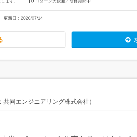
たします。 【U・Iターン大歓迎／研修期間中
給に手当加算もしくは祝い金を支給していますの
の勤務地を選んで勤務可能です。 【家具家電
しい方は、家具・家電付きの単身用社宅を利用す
更新日：
2026/07/14
が負担するうえ、家賃半額補助（地域別に上限あ
い仕事・新しい生活を始められます。
る
ng（旧：共同エンジニアリング株式会社）