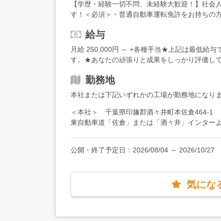
【学歴・経験一切不問、未経験大歓迎！】社会
そ面白い）取り付けにもチャレンジしていってく
す！＜必須＞・普通自動車運転免許をお持ちの方
のディーラーや企業を訪問し、新車やリース車
きな方（好きか嫌いかでいったら好きなほう、
います。車で移動し、一日数件の取り付けを行
給与
ったなど、細かな手作業が好きな方・居心地の
ありますし、自由な働き方ができる仕事です。
月給 250,000円 ～ +各種手当★上記は最
見て覚えましょう。必ずベテランスタッフがつ
す。★あなたの頑張りと成果をしっかり評価し
からしっかりと学べる環境なので、全くの未経
修後は、少しずつ自分1人で担当する取り付けも
勤務地
し、出張先での取り付けの場合は、自分で柔軟
わずにのびのびと仕事ができると思います。【
本社または下記いずれかの工場が勤務地になり
レクトロニクス商品の見積作成なども、順次お
＜本社＞ 千葉県印旛郡酒々井町本佐倉464-1
ねていくと、リーダーとしてマネジメントする
東自動車道「佐倉」または「酒々井」インター
人としての腕を磨いて、その道を極めていくこ
ラーの工場内） ・東金（大手ディーラーの工
緒に考えていきましょう！【一緒に働く仲間は…
住所の公開はできませんが、面接時に詳しくお
しています。前職は家電の修理や造園業など様
公開・終了予定日：
2026/08/04
～
2026/10/27
あり） ★スケジュールによっては直行直帰も
しています。
気にな