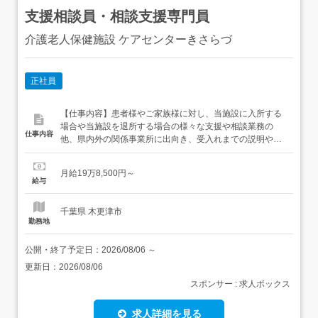
支援相談員・相談支援専門員
介護老人保健施設 ケアセンターきさらづ
正社員
【仕事内容】患者様やご家族様に対し、当施設に入所する
場合や当施設を退所する場合の様々な支援や相談業務の
仕事内容
他、県内外の関係事業所に出向き、受入れまでの説明や当
施設の案内を行う。・仕事内容の変更:なし・転勤:なし
【経験・資格】<応募要件>無資格可<歓迎要件>有資格者や
月給19万8,500円～
介護業界での勤務経験ある方は歓迎いたします。 【給与】
給与
月給 198,500円 〜 <給与の備考><給与内訳>・基本...
千葉県 木更津市
勤務地
公開・終了予定日：
2026/08/06
～
更新日：
2026/08/06
スポンサー : 求人ボックス
求人詳細を見る