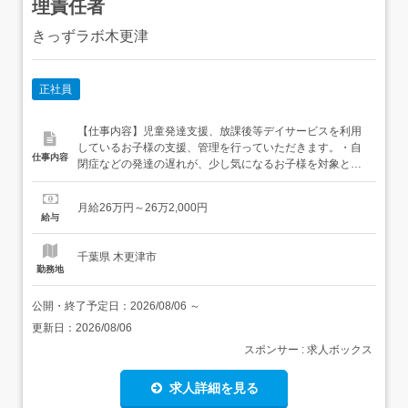
理責任者
きっずラボ木更津
正社員
【仕事内容】児童発達支援、放課後等デイサービスを利用
しているお子様の支援、管理を行っていただきます。・自
仕事内容
閉症などの発達の遅れが、少し気になるお子様を対象とし
ています。・日常生活支援、療育活動、学習支援(宿題サポ
ート)、ご家族の相談業務、利用者様の支援記録の作成、送
月給26万円～26万2,000円
迎業務(ワンボックス車・軽自動車の運転)・介護サービ
給与
ス、保育園、幼稚園、障がい児童施設での経験を活かし、
発揮できる職場です。業...
千葉県 木更津市
勤務地
公開・終了予定日：
2026/08/06
～
更新日：
2026/08/06
スポンサー : 求人ボックス
求人詳細を見る