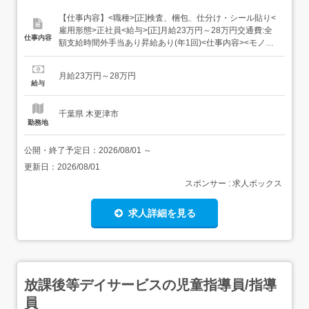
【仕事内容】<職種>[正]検査、梱包、仕分け・シール貼り<
雇用形態>正社員<給与>[正]月給23万円～28万円交通費:全
仕事内容
額支給時間外手当あり昇給あり(年1回)<仕事内容><モノづ
くり業界でのお仕事!>仕分けや梱包、包装といったかんた
んなお仕事などが中心。(そのほか、組立や加工などもあり
月給23万円～28万円
ます!)覚えやすいルーティンワークばかりなので未経験の
給与
方もすぐに慣れてい...
千葉県 木更津市
勤務地
公開・終了予定日：
2026/08/01
～
更新日：
2026/08/01
スポンサー : 求人ボックス
求人詳細を見る
放課後等デイサービスの児童指導員/指導
員