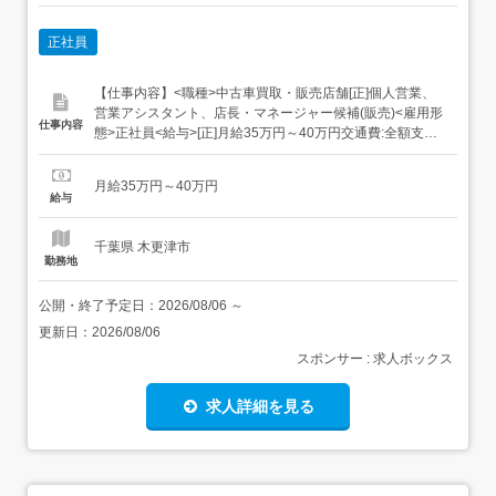
正社員
【仕事内容】<職種>中古車買取・販売店舗[正]個人営業、
営業アシスタント、店長・マネージャー候補(販売)<雇用形
仕事内容
態>正社員<給与>[正]月給35万円～40万円交通費:全額支給
月7万円まで [正]には、固定残業代:45,000円～60,000円/44
～50時間相当分が含まれます。 上記を超えて残業をした場
月給35万円～40万円
合は、別途残業代をお支払いします。 前職給与・経験を考
給与
慮し決定。...
千葉県 木更津市
勤務地
公開・終了予定日：
2026/08/06
～
更新日：
2026/08/06
スポンサー : 求人ボックス
求人詳細を見る