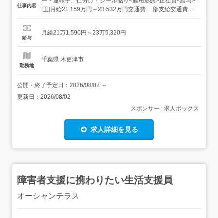
ー・運転手、仕分け・シール貼り<雇用形態>正社員<給与>
仕事内容
[正]月給21.159万円～23.532万円交通費:一部支給交通費
(月上限5万円)昇給年1回賞与年2回(7月/12月 賞与4.5ヶ月実
績)超勤手当(実残業時間に応じ支給)地域手当扶養手当・モ
月給21万1,590円～23万5,320円
デル月収・年収<千葉市内勤務>30歳/残業25H/扶養家...
給与
千葉県 木更津市
勤務地
公開・終了予定日：
2026/08/02
～
更新日：
2026/08/02
スポンサー : 求人ボックス
求人詳細を見る
障害者支援に携わりたい生活支援員
オーシャンテラス