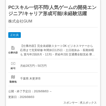
PCスキル一切不問/人気ゲームの開発エン
ジニア/キャリア形成可能/未経験活躍
株式会社GUM
正社員
【仕事内容】完全未経験スタートOK ビジネスマナーから
応用まで充実研修 年間休日125日・土日祝休み・長期休暇
仕事内容
も 賞与年2回(6月・12月)・昇給年2回 交通費全額支給 寮・
社宅・家賃補助あり(規定あり) v 働きやすさ抜群!魅力たっ
ぷりの当社で、未経験からIT業界に挑戦しませんか??<具
月給28万円～50万円
体的には…>⏩ゲームをより良くするための提案⏩ツールの
給与
作成やバージョンアップ作業...
千葉県 木更津市
勤務地
公開・終了予定日：
2026/08/03
～
更新日：
2026/08/03
スポンサー : 求人ボックス