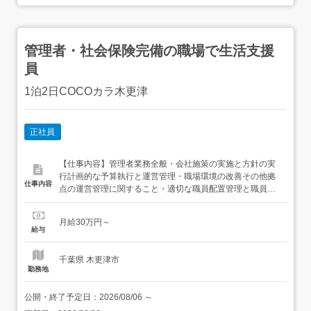
管理者・社会保険完備の職場で生活支援
員
1泊2日COCOカラ木更津
正社員
【仕事内容】管理者業務全般・会社施策の実施と方針の実
行計画的な予算執行と運営管理・職場環境の改善その他拠
仕事内容
点の運営管理に関すること・適切な職員配置管理と職員の
定着化・職員の採用・勤怠管理・育成行事・地域交流等の
実施・従業者の勤務・評価等の管理関係機関との連携・虐
月給30万円～
待防止や人権擁護に関する職員教育事業報告書等行政への
給与
提出・利用者の健康管理(健康診断等)・関係法令の遵守介
護給付費及び訓練...
千葉県 木更津市
勤務地
公開・終了予定日：
2026/08/06
～