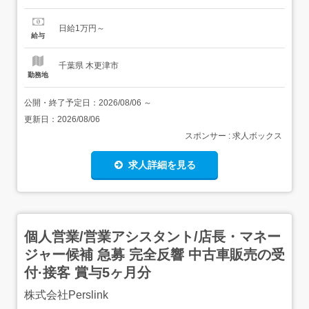
す。 昇給あり/随時 資格取得でさらに給与up 資格取得の費
用は会社が全額負担の嬉しい特典付!(規程あり) 日/週払い
日給1万円～
OK(規程あり) 給与の前借あり どちらもお気軽にご相談く
給与
ださい。<...
千葉県 木更津市
勤務地
公開・終了予定日：
2026/08/06
～
更新日：
2026/08/06
スポンサー : 求人ボックス
求人詳細を見る
個人営業/営業アシスタント/店長・マネー
ジャー候補 急募 完全反響 中古車販売の受
付·接客 賞与5ヶ月分
株式会社Perslink