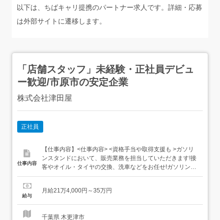
以下は、ちばキャリ提携のパートナー求人です。詳細・応募
は外部サイトに遷移します。
「店舗スタッフ」未経験・正社員デビュ
ー歓迎/市原市の安定企業
株式会社津田屋
正社員
【仕事内容】<仕事内容> <資格手当や取得支援も >ガソリ
ンスタンドにおいて、販売業務を担当していただきます!接
仕事内容
客やオイル・タイヤの交換、洗車などをお任せ!ガソリンス
タンドにおいて、販売業務を担当していただきます。・(セ
ルフサービス)お客様の給油作業のお手伝い・車の安全点
月給21万4,000円～35万円
検、オイル、タイヤ交換・洗車作業 接客、販売業務が中心
給与
となります。 その他店舗運営に係わる業務も行います。
<...
千葉県 木更津市