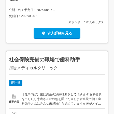
公開・終了予定日：
2026/08/07
～
更新日：
2026/08/07
スポンサー : 求人ボックス
求人詳細を見る
社会保険完備の職場で歯科助手
房総メディカルクリニック
正社員
【仕事内容】主に先生の診療補助をして頂きます 歯科器具
を出したり患者さんの状態を聞いたりします当院で働く歯
仕事内容
科助手さんはみんな未経験から始めています女医がメイン
なので先生も優しく教えてくれるので安心です 当院では専
属の受付スタッフがいるので受付業務は行いません 【経