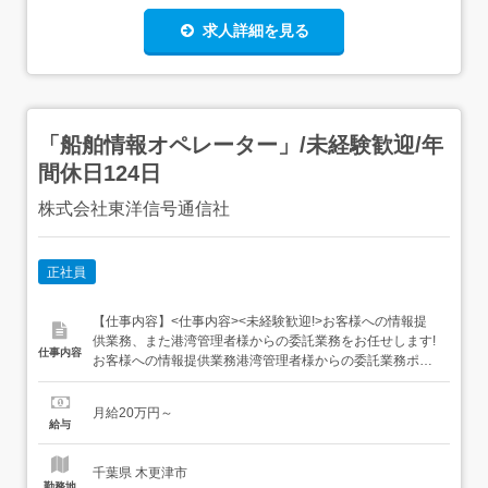
求人詳細を見る
「船舶情報オペレーター」/未経験歓迎/年
間休日124日
株式会社東洋信号通信社
正社員
【仕事内容】<仕事内容><未経験歓迎!>お客様への情報提
供業務、また港湾管理者様からの委託業務をお任せします!
仕事内容
お客様への情報提供業務港湾管理者様からの委託業務ポー
トラジオ業務⇒港に入出港する船舶と国際VHF無線電話を
使って通信します。配船業務、時間調整業務<雇入れ直後>
月給20万円～
上記業務<変更の範囲>会社の定める業務全般<給与・賞与>
給与
月給/20万円以上+各種手当 経験や年齢等を考慮...
千葉県 木更津市
勤務地