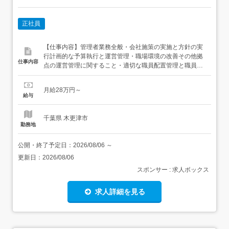
正社員
【仕事内容】管理者業務全般・会社施策の実施と方針の実
行計画的な予算執行と運営管理・職場環境の改善その他拠
仕事内容
点の運営管理に関すること・適切な職員配置管理と職員の
定着化・職員の採用・勤怠管理・育成行事・地域交流等の
実施・従業者の勤務・評価等の管理関係機関との連携・虐
月給28万円～
待防止や人権擁護に関する職員教育事業報告書等行政への
給与
提出・利用者の健康管理(健康診断等)・関係法令の遵守介
護給付費及び訓練...
千葉県 木更津市
勤務地
公開・終了予定日：
2026/08/06
～
更新日：
2026/08/06
スポンサー : 求人ボックス
求人詳細を見る