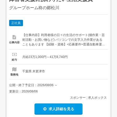
グループホーム柊の郷松川
正社員
【仕事内容】利用者様の日々の生活のサポート(畑作業・芸
術活動・お買い物など) パソコンでの文字入力作業がある
仕事内容
こともあります 【経験・資格】<応募要件>普通自動車運転
免許(AT限定可)18歳以上(深夜業務があるため) 経験・学歴
不問 【給与】月給 231,000円 〜 418,740円<給与の備考>
月給23万1,000円～41万8,740円
給与内訳・基本給 190,000円・処遇改善 41,000円夜勤手当
給与
30000...
千葉県 木更津市
勤務地
公開・終了予定日：
2026/08/06
～
更新日：
2026/08/06
スポンサー : 求人ボックス
求人詳細を見る