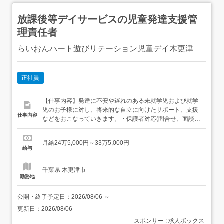
放課後等デイサービスの児童発達支援管
理責任者
らいおんハート遊びリテーション児童デイ木更津
正社員
【仕事内容】発達に不安や遅れのある未就学児および就学
児のお子様に対し、将来的な自立に向けたサポート、支援
仕事内容
などをおこなっていきます。・保護者対応(問合せ、面談な
ど)・個別支援計画書の作成に係る業務(計画書作成、アセ
スメント、モニタリングなど)・スタッフ管理(支援会議の
月給24万5,000円～33万5,000円
開催、プログラムの検討など)・児童やスタッフの状況確認
給与
など 【経験・資格】<応募要件><必須要件>児童発達支援
管...
千葉県 木更津市
勤務地
公開・終了予定日：
2026/08/06
～
更新日：
2026/08/06
スポンサー : 求人ボックス