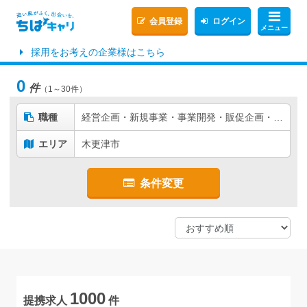
会員登録
ログイン
メニュー
採用をお考えの企業様はこちら
0
件
（1～30件）
職種
経営企画・新規事業・事業開発・販促企画・商品企画
エリア
木更津市
条件変更
1000
提携求人
件