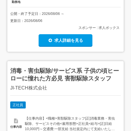
勤務地
公開・終了予定日：
2026/08/06
～
更新日：
2026/08/06
スポンサー : 求人ボックス
求人詳細を見る
消毒・害虫駆除/サービス系 子供の頃ヒー
ローに憧れた方必見 害獣駆除スタッフ
JI‐TECH株式会社
正社員
【仕事内容】<職種>害獣駆除スタッフ[正]消毒業務・害虫
駆除、サービスその他<雇用形態>正社員<給与>[正]日給
仕事内容
10,000円～交通費:一部支給 当社規定内にて支給いたしま