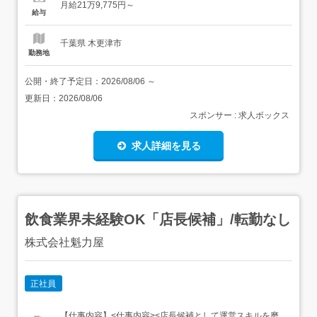
月給21万9,775円～
験・資格】<応募要件>ブランク可/経験年数不問年齢制限あ
給与
り(59歳以下)(定年60歳の為) 【給与】月給 219,775円...
千葉県 木更津市
勤務地
公開・終了予定日：
2026/08/06
～
更新日：
2026/08/06
スポンサー : 求人ボックス
求人詳細を見る
飲食業界未経験OK「店長候補」/転勤なし
株式会社魁力屋
正社員
【仕事内容】<仕事内容><店長候補として運営スキルを磨