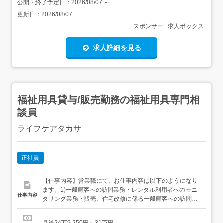
公開・終了予定日：
2026/08/07
～
更新日：
2026/08/07
スポンサー : 求人ボックス
求人詳細を見る
福祉用具貸与/販売勤務の福祉用具専門相
談員
ライフケアタカサ
正社員
【仕事内容】営業職にて、お仕事内容は以下のようになり
ます。1)一般顧客への訪問業務・レンタル利用者へのモニ
仕事内容
タリング業務・販売、住宅改修に係る一般顧客への訪問業
務・一般顧客への対応、相談業務2)営業に関する業務・既
存取引事業所のレンタル利用者数及び売上拡大・新規取引
月給24万9,250円～31万円