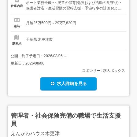
ポート業務全般>・児童の保育(勉強および活動の見守り)・
仕事内容
保護者対応・生活習慣の習得支援・季節行事の計画および
実施、引率・おやつの提供・送迎、送迎補助・事務作業 な
ど<仕事内容の変更> なし<転勤の範囲> 千葉県内 【経験・
月給25万500円～29万7,820円
資格】<応募要件> 児童指導員任用資格がある方(実務経験
給与
不問) ワード、エクセル等の基本的なPC操作が...
千葉県 木更津市
勤務地
公開・終了予定日：
2026/08/06
～
更新日：
2026/08/06
スポンサー : 求人ボックス
求人詳細を見る
管理者・社会保険完備の職場で生活支援
員
えんがわハウス木更津