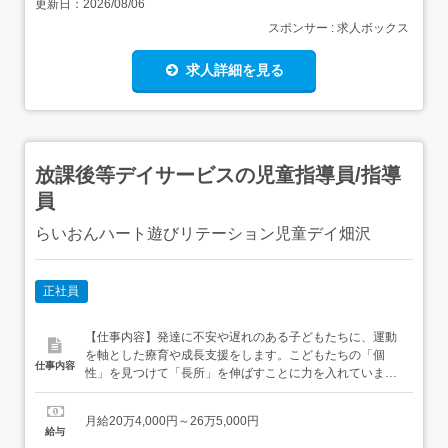
更新日：
2026/08/06
スポンサー : 求人ボックス
求人詳細を見る
放課後等デイサービスの児童指導員/指導
員
らいおんハート遊びリテーション児童デイ畑沢
正社員
【仕事内容】発達に不安や遅れのある子どもたちに、運動
を軸とした療育や成長支援をします。こどもたちの「個
仕事内容
性」を見つけて「長所」を伸ばすことに力を入れていま
す。未経験の方やブランクある方も大歓迎!しっかりサポー
トしますので、ご安心ください!保育士の資格を活かして地
月給20万4,000円～26万5,000円
域の子供たちの笑顔のために一緒に働いていただける方心
給与
よりご応募お待ちしております。 【経験・資格】<応募要