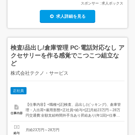
スポンサー : 求人ボックス
求人詳細を見る
検査/品出し/倉庫管理 PC·電話対応なし ア
クセサリーを作る感覚でこつこつ組立な
ど
株式会社テクノ・サービス
正社員
【仕事内容】<職種>[正]検査、品出し(ピッキング)、倉庫管
理・入出荷<雇用形態>正社員<給与>[正]月給23万円～28万
仕事内容
円交通費:全額支給時間外手当あり昇給あり(年1回)<仕事内
容>こつこつ系のシンプル作業もくもくメインのルーティ
ンワーク自分に合ったお仕事が見つかります!たとえば/ 組
月給23万円～28万円
立・梱包 完成品をプチプチなどで包む 製品の検品 傷がな
給与