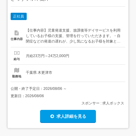
正社員
【仕事内容】児童発達支援、放課後等デイサービスを利用
しているお子様の支援、管理を行っていただきます。・自
仕事内容
閉症などの発達の遅れが、少し気になるお子様を対象とし
ています。・日常生活支援、療育活動、学習支援(宿題サポ
ート)、ご家族の相談業務、利用者様の支援記録の作成、送
月給23万円～24万2,000円
迎業務(ワンボックス車・軽自動車の運転)・介護サービ
給与
ス、保育園、幼稚園、障がい児童施設での経験を活かし、
発揮できる職場です。業...
千葉県 木更津市
勤務地
公開・終了予定日：
2026/08/06
～
更新日：
2026/08/06
スポンサー : 求人ボックス
求人詳細を見る