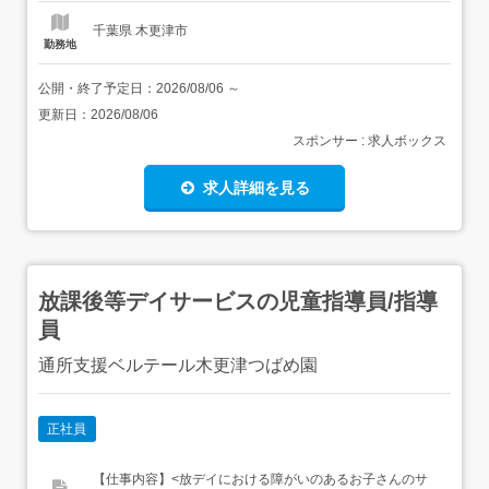
件><...
千葉県 木更津市
勤務地
公開・終了予定日：
2026/08/06
～
更新日：
2026/08/06
スポンサー : 求人ボックス
求人詳細を見る
放課後等デイサービスの児童指導員/指導
員
通所支援ベルテール木更津つばめ園
正社員
【仕事内容】<放デイにおける障がいのあるお子さんのサ