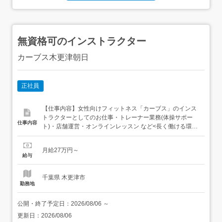
無資格可のインストラクター
カーブス木更津朝日
正社員
【仕事内容】女性向けフィットネス「カーブス」のインス
トラクターとしてのお仕事・トレーナー業務(体操サポー
仕事内容
ト)・店舗運営・オンラインレッスン など<長く働ける環境
で、お客様の健康と笑顔を支えます>女性向けフィットネ
ス『カーブス』で、お客様にマシンの使い方や体の動かし
月給27万円～
方をアドバイス。特別なスキルはいっさい必要ないので、
給与
運動が苦手な方も大丈夫です。 健康カウンセリング「筋力
をつけたい」...
千葉県 木更津市
勤務地
公開・終了予定日：
2026/08/06
～
更新日：
2026/08/06