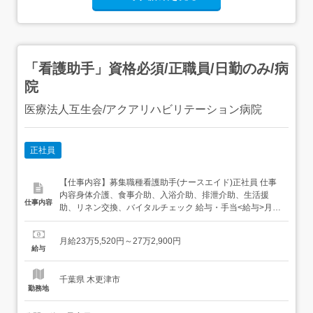
「看護助手」資格必須/正職員/日勤のみ/病
院
医療法人互生会/アクアリハビリテーション病院
正社員
【仕事内容】募集職種看護助手(ナースエイド)正社員 仕事
内容身体介護、食事介助、入浴介助、排泄介助、生活援
仕事内容
助、リネン交換、バイタルチェック 給与・手当<給与>月給
235,520〜272,900円<基本給>174,200〜206,600円<手当>
交通費支給:実費(上限あり)交通費支給月額:30,000円調整手
月給23万5,520円～27万2,900円
当:30,000円固定残業代:時間外労働の有無にかかわら...
給与
千葉県 木更津市
勤務地