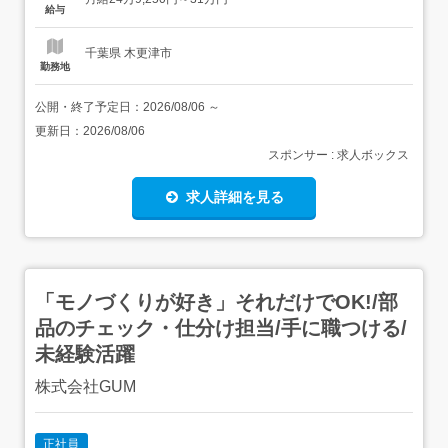
事業所の獲得・顧客情報及び競合情報の収集3)保険給付に
給与
関する業務・各種必要書類の作成、提出、申請・福祉用具
サービ...
千葉県 木更津市
勤務地
公開・終了予定日：
2026/08/06
～
更新日：
2026/08/06
スポンサー : 求人ボックス
求人詳細を見る
「モノづくりが好き」それだけでOK!/部
品のチェック・仕分け担当/手に職つける/
未経験活躍
株式会社GUM
正社員