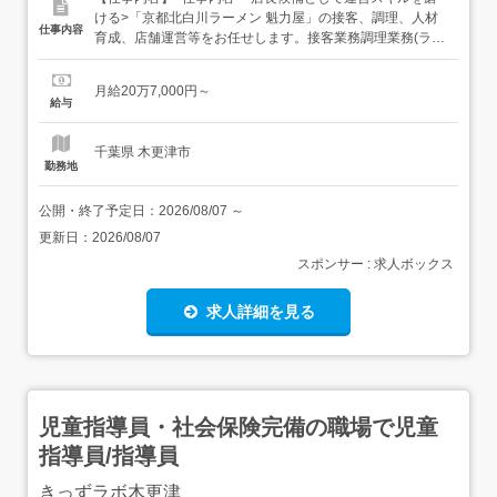
ける>「京都北白川ラーメン 魁力屋」の接客、調理、人材
仕事内容
育成、店舗運営等をお任せします。接客業務調理業務(ラー
メン/サイドメニュー等)人材の育成業務店舗の運営業務 等
魁力屋ならではの取組み/ 内装/座席数/鍋の位置等を全店舗
月給20万7,000円～
で統一 偏りが出ないよう全店舗マニュアルを完備 扱いやす
給与
いサイズの寸胴や中華鍋を導入 卓上のタブレ...
千葉県 木更津市
勤務地
公開・終了予定日：
2026/08/07
～
更新日：
2026/08/07
スポンサー : 求人ボックス
求人詳細を見る
児童指導員・社会保険完備の職場で児童
指導員/指導員
きっずラボ木更津