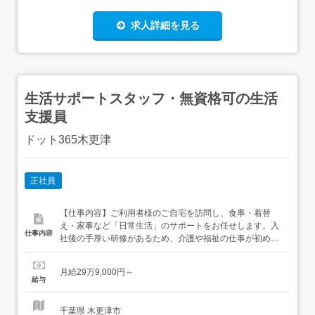
求人詳細を見る
生活サポートスタッフ・無資格可の生活
支援員
ドット365木更津
正社員
【仕事内容】ご利⽤者様のご⾃宅を訪問し、⾷事・着替
え・家事など「⽇常⽣活」のサポートをお任せします。⼊
仕事内容
社後の⼿厚い研修があるため、介護や福祉の仕事が初めて
の⽅もご安⼼ください。⼀⼈ひとりの暮らしに深く寄り添
う、やりがいのある仕事です。 訪問介護サービス「ドット
月給29万9,000円～
365」とは︖/ご利⽤者様がご⾃宅で安⼼安全な療養⽣活を
給与
送れるよう、365⽇24時間の対応を⾏なっています。⽀援
認定を受け...
千葉県 木更津市