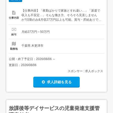
【仕事内容】「夜勤ばかりで家族とすれ違い…」「派遣で
収入も不安定…」そんな働き方、そろそろ見直しません
仕事内容
か?日勤のみ&月収27万円以上も可能。賞与・昇給ありで生
活も安定。自分の時間も、しっかり取れる働き方がここに
あります! 夜勤のない生活へ。製造業にありがちな交代制や
月給27万円～50万円
夜勤は一切なし。勤務は<9:00～18:00>の日勤のみ。 自分
給与
の時間も家族との時間も大切にできます!月の残業...
千葉県 木更津市
勤務地
公開・終了予定日：
2026/08/06
～
更新日：
2026/08/06
スポンサー : 求人ボックス
求人詳細を見る
放課後等デイサービスの児童発達支援管