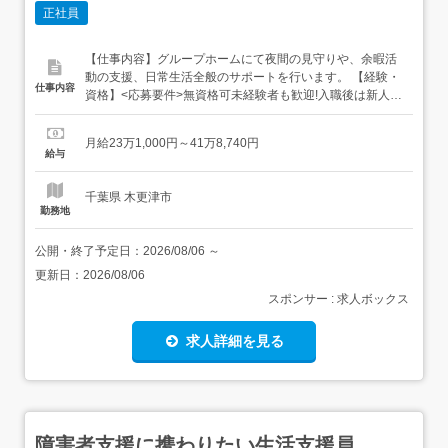
正社員
【仕事内容】グループホームにて夜間の見守りや、余暇活
動の支援、日常生活全般のサポートを行います。 【経験・
仕事内容
資格】<応募要件>無資格可未経験者も歓迎!入職後は新人研
修とOJT、フォローアップ面談で安心して働くことができ
ます!! 【給与】月給 231,000円 〜 418,740円<給与の備考>
月給23万1,000円～41万8,740円
給与内訳・基本給 190,000円・処遇改善 41,000円～夜勤手
給与
当 30,000円(5...
千葉県 木更津市
勤務地
公開・終了予定日：
2026/08/06
～
更新日：
2026/08/06
スポンサー : 求人ボックス
求人詳細を見る
障害者支援に携わりたい生活支援員