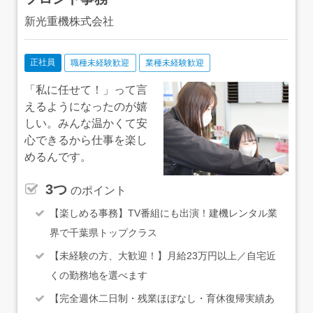
JR成田線「成田駅」より車で14分 ◇八千代営業所：東葉
新光重機株式会社
高速線「村上駅」より車で9分 ◇柏営業所：東武アーバ
ンパークライン「逆井駅」より車で7分 ◇松戸営業所：
JR武蔵野線「東松戸駅」より車で5分 ◇茂原営業所：JR
外房線「茂原駅」より車で15分 ◇館山営業所：JR内房線
正社員
職種未経験歓迎
業種未経験歓迎
「九重駅」より車で4分 ※いずれも車通勤可
「私に任せて！」って言
えるようになったのが嬉
しい。みんな温かくて安
心できるから仕事を楽し
めるんです。
3つ
のポイント
【楽しめる事務】TV番組にも出演！建機レンタル業
界で千葉県トップクラス
【未経験の方、大歓迎！】月給23万円以上／自宅近
くの勤務地を選べます
【完全週休二日制・残業ほぼなし・育休復帰実績あ