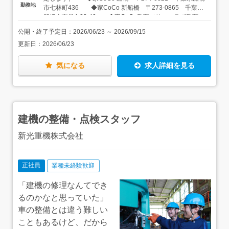
ルチなスキルが早くから身につきます。★現場を支えるの
たい方・頑張りがちゃんと評価される職場で働きたい方★
勤務地
歳年収1,100万円／入社6年目 38歳
市七林町436 ◆家CoCo 新船橋 〒273-0865 千葉県
は、長年信頼を培ってきた専属の職人たち当社の職人さん
接客業やサービス業などの経験がある方は活かせます！ア
船橋市夏見4-23-40 ◆家CoCo千葉／リフォラボ千葉
は、長年のお付き合いがある「気心の知れたプロ」ばか
パレル業、飲食業から転職した先輩もいます。★リフォー
〒284-0016 千葉県四街道市もねの里1-2-18 ◆家
り。「未経験の営業だから」と無下にされることは一切あ
公開・終了予定日：
2026/06/23
～
2026/09/15
ム業界で施工管理として働いていた方も、経験を活かして
CoCo 八千代 〒276-0046 千葉県八千代市大和田新田
りません。むしろ、現場の知識を優しく教えてくれる心強
キャリアチェンジできる環境です。
更新日：
2026/06/23
103-34 ◆家CoCo Bay幕張／リフォラボBay幕張 〒
い味方です。＜入社後は…＞ゼロから「選ばれるプロ」へ
261-0013 千葉県千葉市美浜区打瀬2-11 パティオス6番
育てる環境があります。住宅や建築の知識はゼロからでも
街 ◆家CoCo 成田／リフォラボ成田 〒286-0048 千
気になる
求人詳細を見る
大丈夫。まずは先輩の商談に同行し、ヒアリングのコツや
葉県成田市公津の杜1-27-1（TOTO成田ショールーム
提案の組み立て方を現場で学びます。新商品の設備など、
前） ◆家CoCo 松戸／リフォラボ松戸 〒270-2214
学ぶべきことは確かに多いですが、それはすべてあなたの
千葉県松戸市松飛台392-12 ◆家CoCo 柏の葉／リフォ
「一生モノの武器（専門知識）」になります。未経験スタ
ラボ柏の葉（2026年夏オープン） 〒277-0872 千葉県
ートの先輩が多いからこそ、つまずくポイントを理解した
柏市十余二409-63 ◆リフォラボ船橋 〒274-0077
手厚いフォローが自慢です。＜慣れてきたら…＞成果をし
建機の整備・点検スタッフ
千葉県船橋市薬円台2-23-7 ★車通勤OK（駐車場完備）
っかり評価する制度が整っており、年功序列ではなく早い
段階での昇進・昇給も可能です。入社3年でチームリーダ
新光重機株式会社
ー、入社5年で店長への昇格実績もあります。＜キャリア
パス＞当社は住宅建築に関わる5事業を展開しています。
さまざまな業種と職種があるため、社内でのキャリアチェ
正社員
業種未経験歓迎
ンジが可能です。面接時にお気軽にご相談ください。「ま
だ決まっていない」という方も、入社後に一緒に考えてい
「建機の修理なんてでき
きましょう。
るのかなと思っていた」
車の整備とは違う難しい
こともあるけど、だから