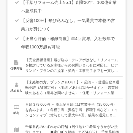
【千葉リフォーム売上No.1】創業30年、100億企業
へ急成長中
【反響100%】飛び込みなし。一気通貫で本物の営
業力が身につく
【正当な評価・報酬制度】年4回賞与。入社数年で
年収1000万超も可能
【完全反響営業】飛び込み・テレアポはなし！リフォーム
を検討しているお客様からのお問い合わせに対応し、ヒア
仕事内容
リング・プランのご提案・契約・工事完了までを一貫して
サポートする仕事です。＜仕事の流れ＞お客様からお問い
合わせ↓ご要望・お困りごとのヒアリング↓プランのご提
【未経験の方、ブランクもOK！】＜必須＞・普通自動車運
案・見積書の作成↓ご契約・資材発注・各種手続き↓工事中
転免許（AT限定可）＜歓迎／あれば活かせます＞・営業経
求める人
の進捗確認・お引き渡し・アフターフォロー★チームで最
験のある方（業界は問いません）・住宅・リフォーム業界
高の空間をつくるからこその、役割分担★中規模・大規模
での経験のある方＜特に歓迎するポテンシャル・経験＞・
案件：ご契約前後から専任の「施工管理担当」と密に連
目標達成に向けて自発的に行動できる方・何かしらの顧客
月給 379,000円 ～ ※上記月給には営業手当（35,000円）
携。現場管理はプロにバトンタッチしますが、お客様の想
折衝経験（営業、アパレル、飲食などの接客・サービス
を含みます。＋各種手当（資格手当・役職手当など）＋イ
給与
いを一番知っている営業として、最後まで投げやりにせず
業）がある方※「これまでは個人の売上が評価に直結しな
ンセンティブ（賞与として最大年4回、成果を還元しま
進捗を見守ります。★小規模のスピード案件：小規模な工
かった」「もっと裁量を持って働きたかった」という方、
す）※経験や能力などを考慮のうえ、決定いたします。入
事（数日で終わるものなど）は、あなた自身が進捗確認な
大歓迎です。＜こんな方にピッタリです＞・お客様と関わ
社1年目は前職給与保証します（規定あり）。＜年収例＞
千葉県内のいずれかの店舗（居住地やご希望をうかがい決
どの現場管理まで一貫してプロデュース！全体を見通すマ
ることが好きな方・仕事とプライベートどちらも充実させ
年収513万円／入社1年目 29歳年収840万円／入社7年目 31
定します） ◆家CoCo 船橋 〒274-0821 千葉県船橋