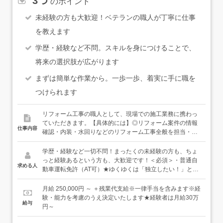
3つ
のポイント
未経験の方も大歓迎！ベテランの職人が丁寧に仕事
を教えます
学歴・経験など不問。スキルを身につけることで、
将来の選択肢が広がります
まずは簡単な作業から。一歩一歩、着実に手に職を
つけられます
リフォーム工事の職人として、現場での施工業務に携わっ
ていただきます。【具体的には】◎リフォーム案件の情報
仕事内容
確認・内装・水回りなどのリフォーム工事全般を担当・戸
建て住宅やマンションがメインです↓◎施工・現場は千葉・
東京・神奈川がメイン・先輩職人と一緒に施工します・現
学歴・経験など一切不問！まったくの未経験の方も、ちょ
場への直行直帰も可・数時間～数日の工事がメインです＜
っと経験あるという方も、大歓迎です！＜必須＞・普通自
求める人
入社後は＞未経験の方や経験の浅い方には、ベテランの先
動車運転免許（AT可）★ゆくゆくは「独立したい！」とい
輩が丁寧に業務をお教えします。分からないことは、何で
う方も大歓迎！あなたの夢を全力でサポートしていきま
も聞いてください。居住者の方と会うこともあり、コミュ
す！
月給 250,000円 ～ ＋残業代支給※一律手当を含みます※経
ニケーションが大切な面もありますが、労いの言葉ととも
験・能力を考慮のうえ決定いたします★経験者は月給30万
給与
に飲み物をいただいたりと、気持ちよく仕事できる現場で
円～
す。基本的なマナーなども当社でしっかりお教えしますの
で、正社員が初めての方でも安心して業務に取り組むこと