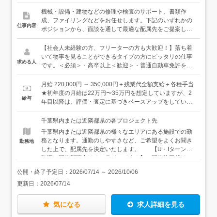
機械・設備・建物などの修理や検査のサポート、書類作
成、ファイリングなどをお任せします。下記のいずれかの
仕事内容
ポジションから、面談を通して最適な配属先をご提案しま
す。いずれのポジションも、簡単な業務から少しずつお任
せします。プラント施設の「いつも通り」を保つサポート
【社会人未経験の方、フリーターの方も大歓迎！】落ち着
役と、プラント施設が問題なく稼働できるかチェックする
いて物事を見ることができるタイプの方にピッタリの仕事
求める人
検査役のふたつがあります。＜オペレーション・メンテナ
です。＜必須＞・高卒以上＜歓迎＞・普通自動車免許をお
ンス＞行政のインフラ施設や民間のプラント施設で機器の
持ちの方（AT限定でOK）・落ち着いて物事を見ることが
巡回・点検業務、メンテナンスの手配、制御室での運転監
できる方・コツコツ仕事して、自分のペースで成長してい
月給 220,000円 ～ 350,000円＋残業代全額支給＋各種手当
視、書類作成などを通じて、機械・設備の安定稼働を実現
きたい方居酒屋スタッフ・アミューズメント店のホールス
★初年度の月給は22万円〜35万円を想定していますが、2
給与
する仕事です。日々の定期点検を終え、問題がなければ見
タッフ・清掃スタッフなどなど、様々な前職の先輩たち
年目以降は、評価・査定に基づきベースアップをしていき
守ることも多い仕事。点検にはチェックシートもご用意し
が、経験・知識ゼロから始めて、どこに行っても必要とさ
ます。【年収例】年収450万円：30歳／未経験入社4年目
ていますので、機械に詳しくない方や電気の知識がない方
れる安定したスキルを身につけています。豊富な育成ノウ
（賞与・残業代・資格手当・各種手当含む）
千葉県内または近隣都県の各プロジェクト先
でも安心してチャレンジできます。＜検査＞検査の方に
ハウときめ細かなサポートで、あなたのキャリアを全力で
千葉県内または近隣都県の様々なエリアにある施設での勤
は、建物や機械の非破壊検査や修理、書類作成などをお任
応援します！
務となります。通勤のしやすさなど、ご希望をよくお聞き
勤務地
せします。非破壊検査とは、対象物を壊したり傷つけたり
した上で、配属先を決定いたします。 【U・Iターン大
することなく、その内部の欠陥や構造を調査すること。こ
歓迎／研修期間中はオンラインです！】 研修終了後は、
ちらもチェックシートがありますので、未経験の方でも安
ご希望の勤務地を選んで勤務可能です。 【家具家電付
心です。【研修について】入社後は約1ヶ月の導入研修を
公開・終了予定日：
2026/07/14
～
2026/10/06
きの単身用社宅有】 お住まいから通勤が難しい方は、家
実施します。その後は、配属先でのOJT研修に移行し、実
更新日：
2026/07/14
具・家電付きの単身用社宅を利用することもできます。初
際の業務を学んでいきます。もちろん教育担当となる先輩
期費用や引越費用を会社が負担するうえ、家賃半額補助
社員が、皆さんの成長をイチからサポートしていきますの
（地域別に上限あり）もあるので、最小限の出費に抑え
で、安心してください！【ひとり立ち後は…】一通り業務
気になる
求人詳細を見る
て、新しい仕事・新しい生活を始められます。
を覚えた後は、資格取得にもチャレンジしていきましょ