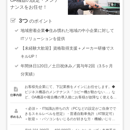
OA機器の設定・メンテ
ナンスをお任せ！
3つ
のポイント
地域密着企業◆住み慣れた地域の中小企業に対して
ITソリューションを提供
【未経験大歓迎】資格取得支援＋メーカー研修でス
キルUP！
年間休日120日／土日祝休み／賞与年2回（3.5ヶ月
分実績）
お客様先企業にて、下記業務をメインにお任せします。◆
ビジネス機器のメンテナンス「コピー機が動かない…」な
仕事内容
ど、OA機器や複合機の導入後にお客様が故障なく使えるよ
う予防点検・メンテナンス業務◆ITソリューションPC・サ
ーバーのセットアップからLAN設定等、お客様のご要望に
＜必須＞・IT知識お持ちの方（PCなどの設定がご自身でで
応じたITソリューションの提供お客様に確かな品質をお届
きるスキルレベルを想定）・普通自動車免許（AT限定可）
求める人
けするために、各メーカーが行っている資格試験に合格を
＜歓迎＞・パソコンをいじるのが好きな方・機械いじりが
しないと「対象メーカーの機器が動かせない」という特徴
好きな方・手先を動かす仕事に興味がある方・コミュニケ
があります。入社後は先輩に同行し現場でのお手伝いをし
ーションを取ることが好きな方・ITパスポートをお持ちの