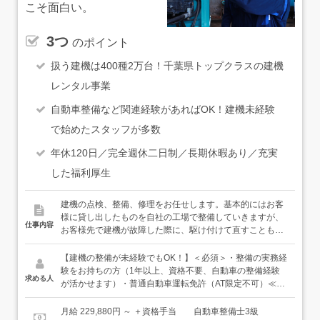
こそ面白い。
3つ
のポイント
扱う建機は400種2万台！千葉県トップクラスの建機
レンタル事業
自動車整備など関連経験があればOK！建機未経験
で始めたスタッフが多数
年休120日／完全週休二日制／長期休暇あり／充実
した福利厚生
建機の点検、整備、修理をお任せします。基本的にはお客
様に貸し出したものを自社の工場で整備していきますが、
仕事内容
お客様先で建機が故障した際に、駆け付けて直すこともあ
ります。◆◇ワクワクする毎日！取り扱う機械の種類は
400種2万台◇◆油圧ショベル、解体機、ブルドーザー、キ
【建機の整備が未経験でもOK！】＜必須＞・整備の実務経
ャリアダンプ、ユニックなどの車両、道路用機械、コンプ
験をお持ちの方（1年以上、資格不要、自動車の整備経験
求める人
レッサー、発電機、草刈機など…これらはごく一部にすぎ
が活かせます）・普通自動車運転免許（AT限定不可）≪以
ません。腕がスライドするユンボや濡れた路面でも使える
下のような方は大歓迎です！≫・建機に興味関心がある方
搭乗式掃除機など、珍しい機械もたくさんあります。入社
★自動車や建機の整備経験はないが、工具を使った点検・
月給 229,880円 ～ ＋資格手当 自動車整備士3級
後は、当社の数ある商品についてまずは知識をつけていき