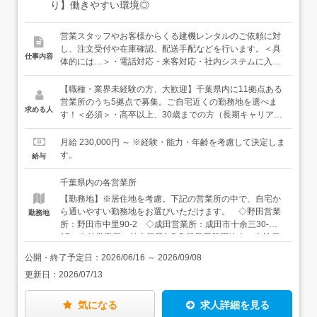
り】働きやすい環境◎
営業スタッフやお客様からくる建機レンタルのご依頼に対
し、注文受付や在庫確認、配送手配などを行います。＜具
仕事内容
体的には…＞・電話対応・来客対応・社内システムに入
力・返却された建機の管理・書類の整理・請求書作成 な
ど＜入社後は…＞まずは社内研修で、建機の種類について
【職種・業界未経験の方、大歓迎】千葉県内に11拠点ある
学んでいただきます。その後は、各営業所の先輩につい
営業所のうち5拠点で募集。ご自宅近くの勤務地を選べま
求める人
て、実際の業務を覚えていっていただきます。建機の種類
す！＜必須＞・高卒以上、30歳までの方（長期キャリア形
が多いので「覚えられるかな…」と不安に思うこともある
成のため）・基本的なPCスキルをお持ちの方（入力ができ
かもしれませんが、みんなその気持ちがわかるから、丁寧
ればOK！）＜歓迎＞・仕事もプライベートも両立したい
月給 230,000円 ～ ※経験・能力・年齢を考慮して決定しま
にサポートしていきますし、焦らなくて大丈夫。じっくり
方・落ち着いた環境で腰を据えて仕事したい方・言われた
す。
給与
仕事に慣れていってください。★（滅多にないですが）手
ことをただ繰り返すより、みんなできちんと考えて仕事し
配がうまくいかないときやトラブル時などは営業スタッフ
たいという方
千葉県内の各営業所
がしっかり表に立って守ってくれるし、いつも全拠点のフ
【勤務地】※居住地を考慮。下記の営業所の中で、自宅か
ロント事務で連携して助け合っていますし、働きやすい環
ら通いやすい勤務地をお選びいただけます。 ◇野田営業
勤務地
境を本社がしっかり考え続けていますし、本当に何も心配
所：野田市中里90-2 ◇成田営業所：成田市十余三30-
はいりません。自分で考えて動く面白さをしっかり味わえ
17 ◇柏営業所：柏市風早1-5-5 風早工業団地内 ◇松戸
るようにしながらも、安心してお仕事を始めていただける
営業所：松戸市松飛台419 松飛台工業団地内 ◇八千代営
環境をご用意しています。
公開・終了予定日：
2026/06/16
～
2026/09/08
業所：八千代市下高野511 【アクセス】 ◇野田営業
更新日：
2026/07/13
所：東武アーバンパークライン「川間駅」より徒歩で15
分 ◇成田営業所：JR成田線「成田駅」より車で14分 ◇
柏営業所：東武アーバンパークライン「逆井駅」より車で
気になる
求人詳細を見る
7分 ◇松戸営業所：JR武蔵野線「東松戸駅」より車で5