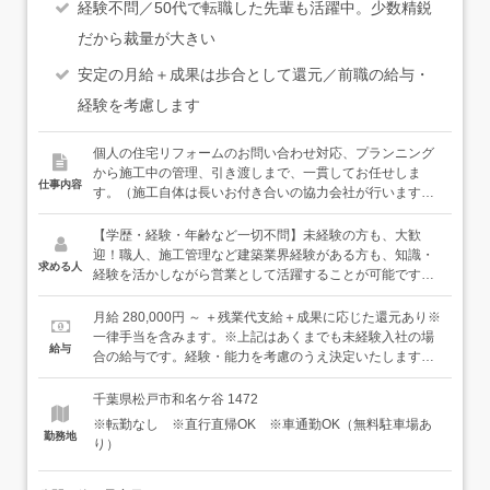
経験不問／50代で転職した先輩も活躍中。少数精鋭
だから裁量が大きい
安定の月給＋成果は歩合として還元／前職の給与・
経験を考慮します
個人の住宅リフォームのお問い合わせ対応、プランニング
から施工中の管理、引き渡しまで、一貫してお任せしま
仕事内容
す。（施工自体は長いお付き合いの協力会社が行います）
※いきなりすべてはお任せしません。まずは先輩と一緒に
仕事をして流れを覚えて、少しずつできることを増やして
【学歴・経験・年齢など一切不問】未経験の方も、大歓
いきましょう。＜具体的には＞●お問合せ内容の確認・
迎！職人、施工管理など建築業界経験がある方も、知識・
求める人
Webサイトからの反響やお取引先からのご依頼情報を確
経験を活かしながら営業として活躍することが可能です。
認・戸建て住宅やマンションなど一般のお客様がメイン↓●
＜必須＞・普通自動車運転免許（AT可）＜歓迎／活かせま
現地調査、プラン検討、お見積り・内装・水回り交換・外
す＞・建築業界経験のある方（職種は不問です）★元職人
月給 280,000円 ～ ＋残業代支給＋成果に応じた還元あり※
壁塗装・屋根塗装からフルリフォームまで様々なリフォー
の先輩が活躍中！・営業や接客の経験がある方★社員1人1
一律手当を含みます。※上記はあくまでも未経験入社の場
給与
ム案件があります（時には相見積もりになることも。希望
人が、家庭など自身のプライベートと両立しながら働いて
合の給与です。経験・能力を考慮のうえ決定いたします。
に応じて案件をお任せします）↓●お客様と工事内容やスケ
います。働き方なども、できる限り事情に応じて考慮しま
※年収1,000万円の実績もあります。日頃の頑張りをしっ
ジュールなどについて確認↓●施工現場の進捗管理・協力会
すので、何かあればお気軽にご相談ください。
かりと評価します。
千葉県松戸市和名ケ谷 1472
社の手配・工事進捗の管理などを実施※現場への直行直帰
※転勤なし ※直行直帰OK ※車通勤OK（無料駐車場あ
OK※まずは数日程度までの工事をメインにご担当いただき
勤務地
り）
ます＜入社後は＞先輩のアシスタント業務からお任せして
いくので、安心して仕事をスタートしていただけます。最
初はわからないことが多いかもしれませんが、基礎から一