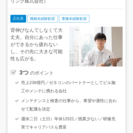
リング株式会社）
正社員
職種未経験歓迎
業種未経験歓迎
背伸びなんてしなくて大
丈夫。自分にあった仕事
ができるから疲れない
し、その先に大きな可能
性も広がる。
3つ
のポイント
売上238億円／ゼネコンのパートナーとしてビル施
工やメンテに携わる会社
メンテナンスと検査の仕事から、希望や適性に合わ
せて配属を決定
週休二日（土日）年休125日／残業少ない／研修充
実でキャリアパスも豊富