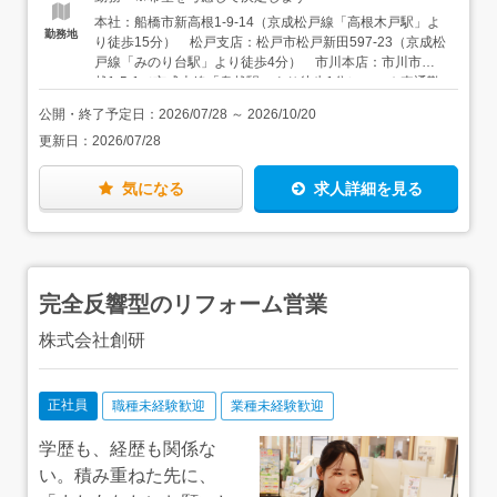
超える施工実績、年間ではおよそ5,000件の工事をお任せ
革を実施中＞残業の抑止のため、会社のシステムは20時で
本社：船橋市新高根1-9-14（京成松戸線「高根木戸駅」よ
いただいています。
シャットダウン。効率よく出先で仕事ができるように個人
勤務地
り徒歩15分） 松戸支店：松戸市松戸新田597-23（京成松
用のPC貸与などもあり、少しずつ残業時間が減ってきてい
戸線「みのり台駅」より徒歩4分） 市川本店：市川市鬼
る様子も。働き方改革も進み、2024年より固定残業時間が
越1-5-1（京成本線「鬼越駅」より徒歩1分） ★車通勤
45時間→30時間に、年間休日数は120日以上になりまし
可（駐車場あり） ★転勤なし ★店舗数拡大！今回は本
た！
公開・終了予定日：
2026/07/28
～
2026/10/20
社・松戸支店・市川本店での増員募集です
更新日：
2026/07/28
気になる
求人詳細を見る
完全反響型のリフォーム営業
株式会社創研
正社員
職種未経験歓迎
業種未経験歓迎
学歴も、経歴も関係な
い。積み重ねた先に、