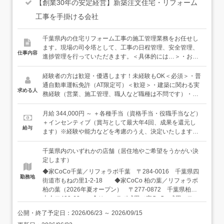
【創業30年の安定経営】新築注文住宅・リフォーム
工事を手掛ける会社
千葉県内の住宅リフォーム工事の施工管理業務をお任せし
ます。現場の司令塔として、工事の日程管理、安全管理、
仕事内容
進捗管理を行っていただきます。＜具体的には…＞・お客
様や社内のスタッフ、職人との打ち合わせ・工事の日程管
理、安全管理、進捗管理・資材発注・お客様への引き渡し
経験者の方は歓迎・優遇します！未経験もOK＜必須＞・普
など＜入社したら…＞最初は、先輩社員に同行し、仕事の
通自動車運転免許（AT限定可）＜歓迎＞・建築に関わる実
求める人
流れを覚えていただきます。営業や職人、協力会社、商社
務経験（営業、施工管理、職人など職種は不問です）・施
などと連携しながら工事を進行していきます。みんな穏や
工管理の実務経験＜こんな方に向いています＞・建築に興
かで、経験と知識が豊富な人が多いです。新しいことも勉
味がある方・建築業界経験を活かして、長く続けていきた
月給 344,000円 ～ ＋各種手当（資格手当・役職手当など）
強しながら、少しずつ仕事に慣れていっていただけます
い方・収入アップを目指している方★建築施工管理技士な
＋インセンティブ（賞与として最大年4回、成果を還元し
給与
よ。＜キャリアパス＞施工管理を続けていくことはもちろ
ど資格をお持ちの方は資格手当もあります。もちろん、入
ます）※経験や能力などを考慮のうえ、決定いたします。
ん、将来的には、営業職、設計職、育成・マネジメント職
社後に取得も可能です。
＜年収例＞680万円／入社3年目、37歳850万円／入社9年
などへのキャリアチェンジも可能です。実際に、施工管理
目、45歳
千葉県内のいずれかの店舗（居住地やご希望をうかがい決
から設計職へチャレンジして活躍している先輩社員もいま
定します）
す！★会社全体で施工管理は11名。元ゼネコンや建築業界
◆家CoCo千葉／リフォラボ千葉 〒284-0016 千葉県四
の経験者が多く活躍しています！★現場は北西部を中心と
勤務地
街道市もねの里1-2-18 ◆家CoCo 柏の葉／リフォラボ
した千葉県内。配属は店舗所属ですが、現場はエリア内複
柏の葉（2026年夏オープン） 〒277-0872 千葉県柏市
数店舗をまたいで担当します。
十余二409-63 ◆リフォラボ成田／家CoCo 成田 〒
286-0048 千葉県成田市公津の杜1-27-1（TOTO成田ショ
公開・終了予定日：
2026/06/23
～
2026/09/15
ールーム前） ◆リフォラボ船橋 〒274-0077 千葉県