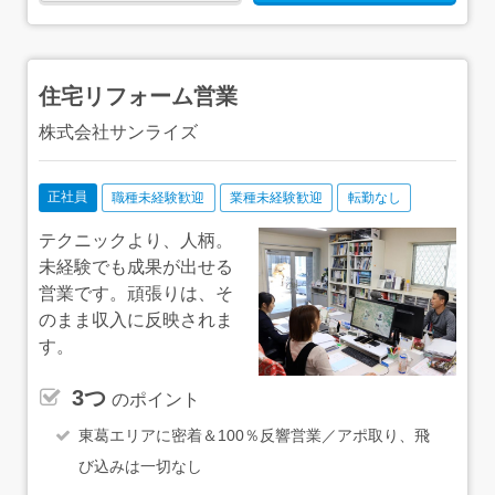
分 ◇八千代営業所：東葉高速線「村上駅」より車で9
分 ★成田営業所・八千代営業所 積極採用中！★ ★
どの営業所も車通勤OK！ ★転居を伴う転勤なし
住宅リフォーム営業
株式会社サンライズ
正社員
職種未経験歓迎
業種未経験歓迎
転勤なし
テクニックより、人柄。
未経験でも成果が出せる
営業です。頑張りは、そ
のまま収入に反映されま
す。
3つ
のポイント
東葛エリアに密着＆100％反響営業／アポ取り、飛
び込みは一切なし