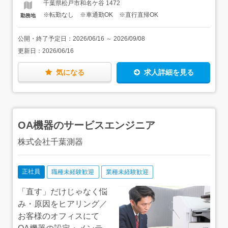
千葉県松戸市和名ケ谷 1472
ができます。＜将来的には＞ゆくゆくは、希望に応じて現
※転勤なし ※車通勤OK ※直行直帰OK
勤務地
場管理の仕事や、営業職などにチャレンジすることもでき
ます。また、独立して自分で道を切り拓いていくこともで
きます。キャリアアップ・給与アップが実現できる道を多
公開・終了予定日：
2026/06/16
～
2026/09/08
く用意しているので、一緒に、あなたの将来を充実したも
更新日：
2026/06/16
のにしていきましょう！
気になる
求人詳細を見る
OA機器のサービスエンジニア
株式会社千葉測器
正社員
職種未経験歓迎
業種未経験歓迎
「直す」だけじゃなく悩
み・原因をヒアリング／
お客様のオフィスにて