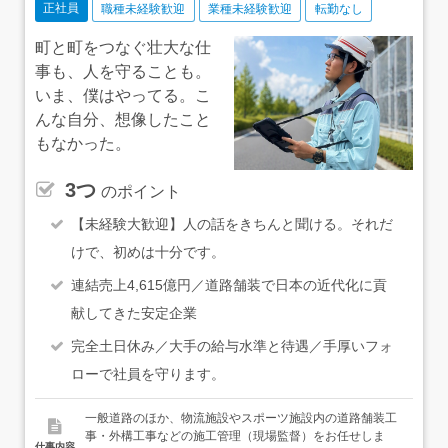
正社員
職種未経験歓迎
業種未経験歓迎
転勤なし
町と町をつなぐ壮大な仕
事も、人を守ることも。
いま、僕はやってる。こ
んな自分、想像したこと
もなかった。
3つ
のポイント
【未経験大歓迎】人の話をきちんと聞ける。それだ
けで、初めは十分です。
連結売上4,615億円／道路舗装で日本の近代化に貢
献してきた安定企業
完全土日休み／大手の給与水準と待遇／手厚いフォ
ローで社員を守ります。
一般道路のほか、物流施設やスポーツ施設内の道路舗装工
事・外構工事などの施工管理（現場監督）をお任せしま
仕事内容