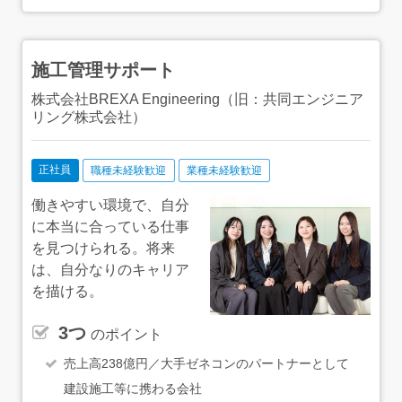
う！当社の資格取得支援制度の対象となる資格は88種類。
具体的なサポートとして、月2回の講義の実施に加え、テ
キストや願書を無料で配布しています！資格取得後は、資
格の種類によって月給に手当加算もしくは祝い金を支給し
施工管理サポート
ていますので、ぜひチャレンジしてみてくださいね！
株式会社BREXA Engineering（旧：共同エンジニア
リング株式会社）
正社員
職種未経験歓迎
業種未経験歓迎
働きやすい環境で、自分
に本当に合っている仕事
を見つけられる。将来
は、自分なりのキャリア
を描ける。
3つ
のポイント
売上高238億円／大手ゼネコンのパートナーとして
建設施工等に携わる会社