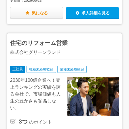
更新日：
2026/06/23
船橋市薬円台2-23-7 ◆リフォラボ松戸 〒270-2214
千葉県松戸市松飛台392-12 ◆家CoCo Bay幕張／リフ
ォラボ Bay幕張 〒261-0013 千葉県千葉市美浜区打瀬2-
気になる
求人詳細を見る
11 パティオス6番街 ◆家CoCo 船橋 〒274-0821 千
葉県船橋市七林町436 ◆家CoCo 八千代 〒276-
0046 千葉県八千代市大和田新田103-34 ◆家CoCo 新
船橋 〒273-0865 千葉県船橋市夏見4-23-40 ★車通
勤OK（駐車場完備）
住宅のリフォーム営業
株式会社グリーンランド
正社員
職種未経験歓迎
業種未経験歓迎
2030年100億企業へ！売
上ランキングの実績を誇
る会社で、市場価値も人
生の豊かさも妥協しな
い。
3つ
のポイント