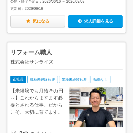
公開・終了予定日：
2026/06/16
～
2026/09/08
つ一つお教えしますので、安心して飛び込んできてくださ
更新日：
2026/06/16
い。経験者の方は、当社の流れを覚えていただいた後は、
無理のない範囲で案件をお任せしていきます。案件は大小
さまざまで、少額の案件から着実にチャレンジしていくこ
気になる
求人詳細を見る
とも可能なので、経験の浅い方も安心できる環境です。も
ちろん、経験が豊富な方にはやりがいのある（成果を出せ
る）案件をお任せします！
リフォーム職人
株式会社サンライズ
正社員
職種未経験歓迎
業種未経験歓迎
転勤なし
【未経験でも月給25万円
～】これからますます必
要とされる仕事。だから
こそ、大切に育てます。