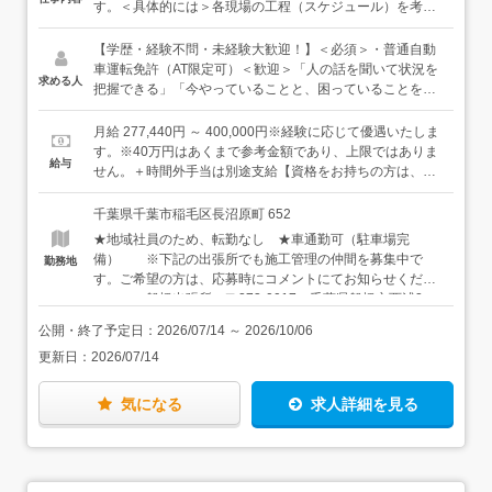
す。＜具体的には＞各現場の工程（スケジュール）を考え
て、安全に、適切な品質で、施工が進んでいくように、現
場を監督する仕事です。一緒に仕事する職人さんたちに、
【学歴・経験不問・未経験大歓迎！】＜必須＞・普通自動
状況を聞きながら、工程を入れ替えたりと、スムーズに現
車運転免許（AT限定可）＜歓迎＞「人の話を聞いて状況を
求める人
場の作業が進むように、人やモノを動かしていく仕事で
把握できる」「今やっていることと、困っていることを伝
す。★「管理」の仕事なので、自分で手を動かして作業を
えられる」このスキルのいずれか1つでもお持ちの方、大
することはありません。＜仕事の流れ＞ヒアリング：工事
歓迎です。これができる方は施工管理としてきっと才能を
月給 277,440円 ～ 400,000円※経験に応じて優遇いたしま
に関わる各担当者と打ち合わせをして、必要な要件を整理
開花できますし、情報共有がスムーズにできるので仲間同
す。※40万円はあくまで参考金額であり、上限ではありま
給与
します。↓工事計画の立案：予算内で協力会社の職人さんや
士で助け合うこともできます。当社の仕事にピッタリだと
せん。＋時間外手当は別途支給【資格をお持ちの方は、手
資材の手配ができるように工事計画を立案し、各種書類を
思います。＜優遇＞・1級土木施工管理技士・2級土木施工
当が付きます】・1級土木施工管理技士：10,000円／月・1
作成します。（書類作成は、事務スタッフもサポートしま
管理技士・1級舗装施工管理技術者・RCCM、技術士の資
級舗装施工管理技士、2級土木施工管理技士：5,000円／月
千葉県千葉市稲毛区長沼原町 652
す）↓施工管理：必要な作業を職人さんたちに伝えて、工事
格をお持ちの方★建設に関わる仕事のご経験がある方は、
※資格は、入社後に会社の全額支援で取得することもでき
★地域社員のため、転勤なし ★車通勤可（駐車場完
を開始。施工から引き渡しまで、工事の品質・原価・安全
もちろん大歓迎ですが、まったくの未経験も本当に大歓
ます！【モデル年収例】年収約600万円／入社5年目（未経
備） ※下記の出張所でも施工管理の仲間を募集中で
勤務地
がきちんと確保されるように現場を管理します。★常にみ
迎。長年培ってきた育成体制とサポート体制でしっかり支
験入社）年収約750万円／入社5年目（入社前に経験5年あ
す。ご希望の方は、応募時にコメントにてお知らせくださ
んながお互いの仕事を把握できるようにしていて、計画段
えていくので、ご安心ください。★千葉出張所には施工管
り）
い。 ・船橋出張所：〒273-0017 千葉県船橋市西浦2-
階で上司や先輩のアドバイスを受けることができるので、
理が10名以上います。女性の施工管理もいて、女性用のお
17-1 ・千葉南出張所：〒299-0111 千葉県市原市姉崎
現場で「困った」ということなく仕事が進められます。ま
手洗いや更衣室も現場に用意。一人ひとりの働き方を考え
公開・終了予定日：
2026/07/14
～
2026/10/06
982 ・成田出張所：〒286-0121 千葉県成田市駒井野
た、急なお休みの際なども担当を代わることができるた
て、みんなが気持ちよく仕事できるように配慮していま
更新日：
2026/07/14
1706-1 ・松戸出張所：〒271-0052 千葉県松戸市新作
め、安心して仕事に取り組んでいただけます。＜入社後は
す。
1165
＞OJT研修で、先輩社員と一緒に各現場を回りながら、ま
ずは当社の安全に関するルールを覚えていきます。早い人
気になる
求人詳細を見る
で約半年後くらいから少しずつ現場をお任せしていきます
が、焦る必要はありません。「次の現場ではメインでやっ
てみる？」「○○さんがフォローで入るから安心して」と丁
寧にフォローする風土があるので安心してください。じっ