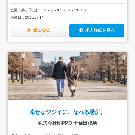
ターン大歓迎／研修期間中はオンラインです！】 研修終
も入社後にじっくり覚えていきましょう。メールや報告書
了後は、千葉県内のご希望の勤務地を選んで勤務可能で
作成の手順も、この研修プログラムに含まれているので、
公開・終了予定日：
2026/07/14
～
2026/10/06
す。 【家具家電付きの単身用社宅有】 お住まいから
何の心配もなく仕事を始めることができます。
更新日：
2026/07/14
通勤が難しい方は、家具・家電付きの単身用社宅を利用す
ることもできます。初期費用や引越費用を会社が負担する
うえ、家賃半額補助（地域別に上限あり）もあるので、最
気になる
求人詳細を見る
小限の出費に抑えて、新しい仕事・新しい生活を始められ
ます。
幸せなジジイに、なれる場所。
株式会社NIPPO 千葉出張所