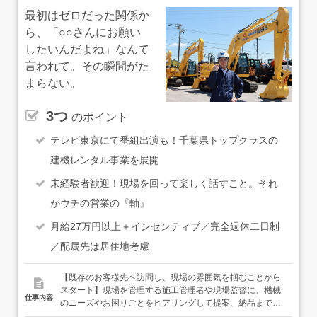
いずれも車通勤可
最初はゼロだった関係か
ら、「○○さんにお願い
したいんだよね」なんて
言われて。その瞬間がた
まらない。
3つ
のポイント
テレビ東京にて番組出演も！千葉県トップクラスの
建機レンタル事業を展開
未経験者歓迎！現場を回って楽しく話すこと。それ
がウチの営業の『軸』
月給27万円以上＋インセンティブ／完全週休二日制
／配属先は居住地考慮
【既存のお客様先へ訪問し、現場の雰囲気を掴むことから
スタート】現場を管理する施工管理者や現場監督に、機械
仕事内容
のニーズやお困りごとをヒアリングして提案、納品までを
担当します。お客様の紹介で問い合わせをいただくことも