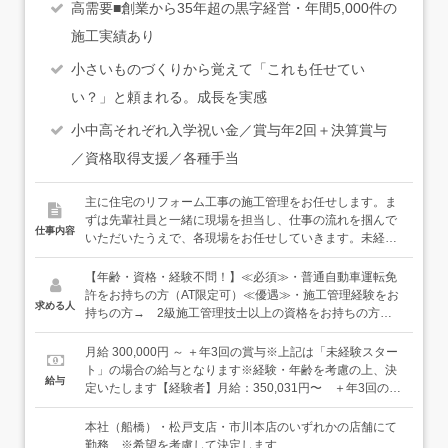
高需要■創業から35年超の黒字経営・年間5,000件の
施工実績あり
小さいものづくりから覚えて「これも任せてい
い？」と頼まれる。成長を実感
小中高それぞれ入学祝い金／賞与年2回＋決算賞与
／資格取得支援／各種手当
主に住宅のリフォーム工事の施工管理をお任せします。ま
ずは先輩社員と一緒に現場を担当し、仕事の流れを掴んで
仕事内容
いただいたうえで、各現場をお任せしていきます。未経験
の方は、先輩社員のアシスタント業務から始めていきまし
ょう。≪具体的には≫・職人さんとの打ち合わせ・お客様
【年齢・資格・経験不問！】≪必須≫・普通自動車運転免
との現場打ち合わせ（営業スタッフも同席します）・工程
許をお持ちの方（AT限定可）≪優遇≫・施工管理経験をお
求める人
管理（発注業務、日程調整等）・現場管理（工事の進捗確
持ちの方→ 2級施工管理技士以上の資格をお持ちの方
認、職人さんへの指示、現場の掃除や片付け等）・引き渡
は、月給35万円以上で優遇いたします。※職人（大工・内
し、アフターフォロー など〇●株式会社創研について●〇
装工・外装工・電気工・エクステリア工）の経験者大歓
月給 300,000円 ～ ＋年3回の賞与※上記は「未経験スター
創業して以来、黒字経営を継続。水道管、配水管、住宅設
迎！ まずは、得意な職人の仕事から始めて、順次、施工
ト」の場合の給与となります※経験・年齢を考慮の上、決
給与
備工事業から始まった株式会社創研。現在は、上下水道工
管理に慣れていっていただくのも歓迎です！
定いたします【経験者】月給：350,031円〜 ＋年3回の賞
事だけでなく、リフォーム事業も当社の大きな強み。キッ
与※固定残業代：30時間分、66,510円～を含む。※超過分
チンや水回りなどの部分的なものから内装・外装、エクス
は別途支給します。※資格所有者（2級施工管理技士以
本社（船橋）・松戸支店・市川本店のいずれかの店舗にて
テリアまでリフォーム全般に対応し、これまでに10万件を
上）／月給35万円以上＜現在業務効率化を視野に働き方改
勤務 ※希望を考慮して決定します