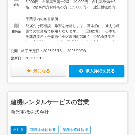
整備業務を行ったことがあるという方も対象です。お気軽
5,000円 自動車整備士2級 10,000円（自動車整備士3
給与
ましょう。1台20tもある建機ですから、操作から学んでい
にご相談ください。
級、2級を両方お持ちの方は15,000円） 建設機械整備士1
かないといけません。色々なメーカーさんに来てもらって
級、2級 10,000円（建設機械整備士1級、2級を両方お持
質問タイムを取るなど、勉強会も行っています。
ちの方は20,000円） 油圧調整士2級 10,000円
千葉県内の各営業所
配属先は応相談、希望を考慮します。基本的に、通える範
囲での営業所で採用となります。 【勤務地】 ◇本社・
勤務地
千葉営業所：千葉市中央区塩田町239-9 ◇船橋営業所：
船橋市西浦3-2-1 ◇東金営業所：山武市成東2124 ◇木
更津営業所：木更津市長須賀1771 ◇野田営業所：野田市
公開・終了予定日：
2026/06/16
～
2026/09/08
中里90-2 ◇成田営業所：成田市十余三30-17 ◇八千代
更新日：
2026/06/16
営業所：八千代市下高野511 ◇柏営業所：柏市風早1-5-5
風早工業団地内 ◇松戸営業所：松戸市松飛台419 松飛台
工業団地内 ◇茂原営業所：長生郡長生村七井土2000-3
気になる
求人詳細を見る
◇館山営業所：千葉県館山市薗56 【アクセス】 ◇本
社・千葉営業所：JR内房線「浜野駅」より徒歩16分 ◇船
橋営業所：JR京葉線「二俣新町駅」より徒歩10分 ◇東金
営業所：JR東金線・総武本線「成東駅」より車で5分 ◇
木更津営業所：JR内房線「木更津駅」より車で5分 ◇野
建機レンタルサービスの営業
田営業所：東武アーバンパークライン「川間駅」より徒歩
で15分 ◇成田営業所：JR成田線「成田駅」より車で14
新光重機株式会社
分 ◇八千代営業所：東葉高速線「村上駅」より車で9
分 ◇柏営業所：東武アーバンパークライン「逆井駅」よ
り車で7分 ◇松戸営業所：JR武蔵野線「東松戸駅」より
車で5分 ◇茂原営業所：JR外房線「茂原駅」より車で15
正社員
職種未経験歓迎
業種未経験歓迎
分 ◇館山営業所：JR内房線「九重駅」より車で4分 ※