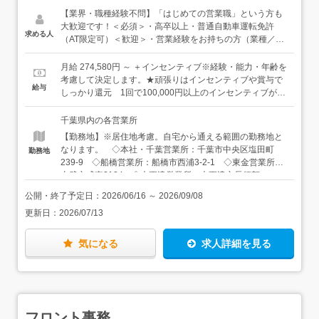
あります。◆万全の体制で未経験スタートもサポート◆商
【業界・職種経験不問】「はじめての営業職」という方も
品知識を身につけるための勉強会も充実しており、業界知
大歓迎です！＜必須＞・高卒以上・普通自動車運転免許
求める人
識もイチから学ぶことができます。お客様先への訪問も
（AT限定可）＜歓迎＞・営業経験をお持ちの方（業種／年
「まずは先輩と一緒」が基本。実際の工事現場にご訪問す
数不問）
ることが多いため、スケールの大きさに最初は驚くことも
月給 274,580円 ～ ＋インセンティブ※経験・能力・年齢を
あると思いますが、仕事に慣れてくると、そのスケールの
考慮して決定します。★頑張りはインセンティブや賞与で
給与
大きさが自身のやりがいや誇りにもつながっていくと思い
しっかり還元 1回で100,000円以上のインセンティブが付
ます。【ゆくゆくは…】新規のお客様のもとへの訪問もお
くことも！
任せしたいと思っています。ハードルが高く感じるかもし
千葉県内の各営業所
れませんが、工事現場という需要がある場所に行くので、
【勤務地】※居住地考慮。自宅から通える範囲の勤務地と
明確なターゲットがいるやりやすさがあります。
なります。 ◇本社・千葉営業所：千葉市中央区塩田町
勤務地
239-9 ◇船橋営業所：船橋市西浦3-2-1 ◇東金営業所：
山武市成東2124 ◇木更津営業所：木更津市長須賀
1771 ◇野田営業所：野田市中里90-2 ◇成田営業所：成
公開・終了予定日：
2026/06/16
～
2026/09/08
田市十余三30-17 ◇八千代営業所：八千代市下高野511
更新日：
2026/07/13
◇柏営業所：柏市風早1-5-5 風早工業団地内 ◇松戸営業
所：松戸市松飛台419 松飛台工業団地内 ◇茂原営業所：
長生郡長生村七井土2000-3 ◇館山営業所：千葉県館山市
気になる
求人詳細を見る
薗56 【アクセス】 ◇本社・千葉営業所：JR内房線
「浜野駅」より徒歩16分 ◇船橋営業所：JR京葉線「二俣
新町駅」より徒歩10分 ◇東金営業所：JR東金線・総武本
線「成東駅」より車で5分 ◇木更津営業所：JR内房線
「木更津駅」より車で5分 ◇野田営業所：東武アーバン
フロント事務
パークライン「川間駅」より徒歩で15分 ◇成田営業所：