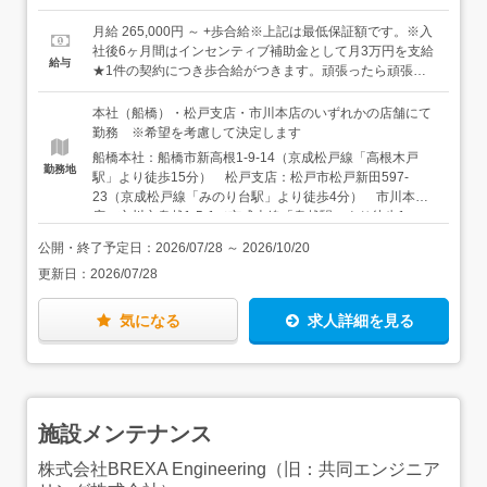
ます≪ポイント≫●こちらから新規開拓はしません（既存
ム案件があるので、施工管理等の経験者の方は活かせる部
のお客様がメインで、新規のお客様はチラシや相談会をき
分も多いです！「正社員で新しいことに挑戦したい」「未
月給 265,000円 ～ +歩合給※上記は最低保証額です。※入
っかけに声がかかります）●入社後、約3ヶ月～6ヶ月はし
経験で営業にチャレンジするなら実績のある会社がいい
社後6ヶ月間はインセンティブ補助金として月3万円を支給
給与
っかりとした研修を行います。先輩社員と一緒に一連の仕
な」「お金をもっと稼ぎたい」など、当社への志望理由は
★1件の契約につき歩合給がつきます。頑張ったら頑張っ
事の流れを学びます。●対応エリアは、近隣エリアが中
この3つが上位を占めています！
た分だけあなたにお給料として還元します（MAX月収90万
心！
円以上も！）【年収例】年収344万円（入社1年目）年収
本社（船橋）・松戸支店・市川本店のいずれかの店舗にて
788万円（入社3年目）年収1247万円（入社7年目）☆TOP
勤務 ※希望を考慮して決定します
プレイヤーは年収1,000万円以上になる方も！＜現在業務
船橋本社：船橋市新高根1-9-14（京成松戸線「高根木戸
効率化を視野に働き方改革を実施中＞残業の抑止のため、
勤務地
駅」より徒歩15分） 松戸支店：松戸市松戸新田597-
会社のシステムは20時でシャットダウン。効率よく出先で
23（京成松戸線「みのり台駅」より徒歩4分） 市川本
仕事ができるように個人用のPC貸与などもあり、少しずつ
店：市川市鬼越1-5-1（京成本線「鬼越駅」より徒歩1
残業時間が減ってきている様子も。働き方改革も進み、
分） ★車通勤可（駐車場あり） ★店舗数拡大！3店
2024年より固定残業時間が45時間→30時間に、年間休日
公開・終了予定日：
2026/07/28
～
2026/10/20
舗での増員募集です
数は120日以上になりました！
更新日：
2026/07/28
気になる
求人詳細を見る
施設メンテナンス
株式会社BREXA Engineering（旧：共同エンジニア