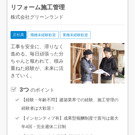
くりと着実に仕事を覚えていっていただければ大丈夫で
リフォーム施工管理
す。★土木施工管理技士（1級・2級）、1級舗装施工管理
技士などの関連資格を会社の費用負担で取得いただけま
株式会社グリーンランド
す。取得後は資格手当があるので、月々の給与もUPしま
す。
正社員
職種未経験歓迎
業種未経験歓迎
工事を安全に、滞りなく
進める。毎日頑張った分
ちゃんと報われて、積み
重ねた経験が、未来に活
きていく。
3つ
のポイント
【経験・年齢不問】建築業界での経験、施工管理の
経験者は大歓迎！
【インセンティブ有】成果型報酬制度で賞与は最大
年4回・完全週休二日制