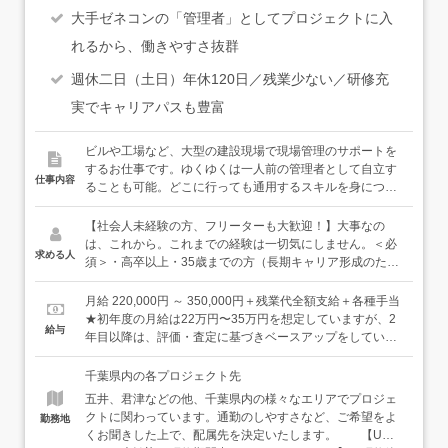
大手ゼネコンの「管理者」としてプロジェクトに入
れるから、働きやすさ抜群
週休二日（土日）年休120日／残業少ない／研修充
実でキャリアパスも豊富
ビルや工場など、大型の建設現場で現場管理のサポートを
するお仕事です。ゆくゆくは一人前の管理者として自立す
仕事内容
ることも可能。どこに行っても通用するスキルを身につけ
ることができる環境です。充実した環境で、あなたを大事
に育てます。＜具体的には…＞●安全管理のサポート：職
【社会人未経験の方、フリーターも大歓迎！】大事なの
人さんが怪我をしないように危険な箇所に目印をつけ、事
は、これから。これまでの経験は一切気にしません。＜必
求める人
前に周知したり、熱中症にならないよう水分補給のお声が
須＞・高卒以上・35歳までの方（長期キャリア形成のた
けをしたりします。●現場写真の撮影・記録：設計通りに
め）＜歓迎＞・普通自動車免許をお持ちの方（AT限定で
造られているかを確認し、写真を撮って記録を残します。
OK）・みんなで力を合わせて何かを達成する喜びを感じて
月給 220,000円 ～ 350,000円＋残業代全額支給＋各種手当
●スケジュール管理：工事スケジュールが予定通り進むよ
みたい方・自分の将来をより良いものにするために、一歩
★初年度の月給は22万円〜35万円を想定していますが、2
給与
うに、作業内容や材料の搬入時間などを記入します。など
一歩学んでいきたい方居酒屋スタッフ・アミューズメント
年目以降は、評価・査定に基づきベースアップをしていき
＜入社後は…＞まずは、12日間ある初期研修で、基礎の基
店のホールスタッフ・清掃スタッフなどなど、様々な前職
ます。【年収例】年収450万円：22歳／未経験入社1年目
礎から学んでいただけます。社会人未経験の方や正社員で
の仲間たちが、経験・知識ゼロから立派な管理者・技術者
（賞与・残業代含む）年収500万円：29歳／未経験入社6年
千葉県内の各プロジェクト先
の勤務経験がない方は、挨拶や敬語の使い方等、ビジネス
になっています。豊富な育成ノウハウときめ細かなサポー
目（賞与・残業代・各種手当含む）年収600万円：35歳／
五井、君津などの他、千葉県内の様々なエリアでプロジェ
マナーから習得することができますし、メモの取り方や
トで、あなたのキャリアを全力で応援します！
未経験入社11年目（賞与・残業代・各種手当含む）
クトに関わっています。通勤のしやすさなど、ご希望をよ
勤務地
TODOリストの作成方法等、仕事を円滑に進めるための基
くお聞きした上で、配属先を決定いたします。 【U・I
本だってイチから学ぶことができます。パソコンの使い方