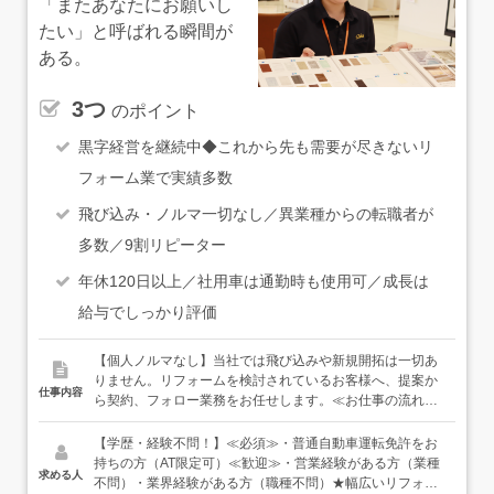
「またあなたにお願いし
たい」と呼ばれる瞬間が
ある。
3つ
のポイント
黒字経営を継続中◆これから先も需要が尽きないリ
フォーム業で実績多数
飛び込み・ノルマ一切なし／異業種からの転職者が
多数／9割リピーター
年休120日以上／社用車は通勤時も使用可／成長は
給与でしっかり評価
【個人ノルマなし】当社では飛び込みや新規開拓は一切あ
りません。リフォームを検討されているお客様へ、提案か
仕事内容
ら契約、フォロー業務をお任せします。≪お仕事の流れ≫
お客様からお問い合わせをいただく↓ご訪問、現地調査（お
客様宅に伺います）↓お客様に合ったリフォームの提案、お
【学歴・経験不問！】≪必須≫・普通自動車運転免許をお
見積り作成↓契約、工事手配（契約後は施工管理スタッフに
持ちの方（AT限定可）≪歓迎≫・営業経験がある方（業種
求める人
引継ぎます）※案件の規模により、現場の管理もお任せし
不問）・業界経験がある方（職種不問）★幅広いリフォー