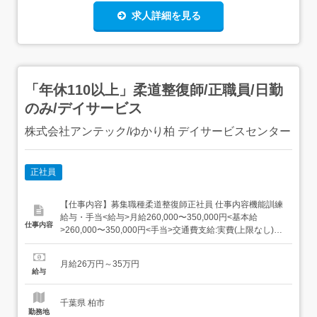
求人詳細を見る
「年休110以上」柔道整復師/正職員/日勤
のみ/デイサービス
株式会社アンテック/ゆかり柏 デイサービスセンター
正社員
【仕事内容】募集職種柔道整復師正社員 仕事内容機能訓練
給与・手当<給与>月給260,000〜350,000円<基本給
仕事内容
>260,000〜350,000円<手当>交通費支給:実費(上限なし)資
格手当:4,000〜7,000円扶養手当:5,000〜35,000円土日祝日
手当:50円/時お盆・年末年始手当:500円〜3,000円/日<賞与
月給26万円～35万円
>賞与あり年2回合計...
給与
千葉県 柏市
勤務地