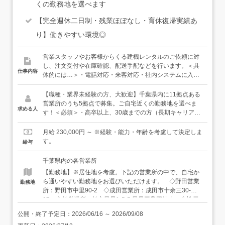
くの勤務地を選べます
【完全週休二日制・残業ほぼなし・育休復帰実績あ
り】働きやすい環境◎
営業スタッフやお客様からくる建機レンタルのご依頼に対
し、注文受付や在庫確認、配送手配などを行います。＜具
仕事内容
体的には…＞・電話対応・来客対応・社内システムに入
力・返却された建機の管理・書類の整理・請求書作成 な
ど＜入社後は…＞まずは社内研修で、建機の種類について
【職種・業界未経験の方、大歓迎】千葉県内に11拠点ある
学んでいただきます。その後は、各営業所の先輩につい
営業所のうち5拠点で募集。ご自宅近くの勤務地を選べま
求める人
て、実際の業務を覚えていっていただきます。建機の種類
す！＜必須＞・高卒以上、30歳までの方（長期キャリア形
が多いので「覚えられるかな…」と不安に思うこともある
成のため）・基本的なPCスキルをお持ちの方（入力ができ
かもしれませんが、みんなその気持ちがわかるから、丁寧
ればOK！）＜歓迎＞・仕事もプライベートも両立したい
月給 230,000円 ～ ※経験・能力・年齢を考慮して決定しま
にサポートしていきますし、焦らなくて大丈夫。じっくり
方・落ち着いた環境で腰を据えて仕事したい方・言われた
す。
給与
仕事に慣れていってください。★（滅多にないですが）手
ことをただ繰り返すより、みんなできちんと考えて仕事し
配がうまくいかないときやトラブル時などは営業スタッフ
たいという方
千葉県内の各営業所
がしっかり表に立って守ってくれるし、いつも全拠点のフ
【勤務地】※居住地を考慮。下記の営業所の中で、自宅か
ロント事務で連携して助け合っていますし、働きやすい環
ら通いやすい勤務地をお選びいただけます。 ◇野田営業
勤務地
境を本社がしっかり考え続けていますし、本当に何も心配
所：野田市中里90-2 ◇成田営業所：成田市十余三30-
はいりません。自分で考えて動く面白さをしっかり味わえ
17 ◇柏営業所：柏市風早1-5-5 風早工業団地内 ◇松戸
るようにしながらも、安心してお仕事を始めていただける
営業所：松戸市松飛台419 松飛台工業団地内 ◇八千代営
環境をご用意しています。
公開・終了予定日：
2026/06/16
～
2026/09/08
業所：八千代市下高野511 【アクセス】 ◇野田営業