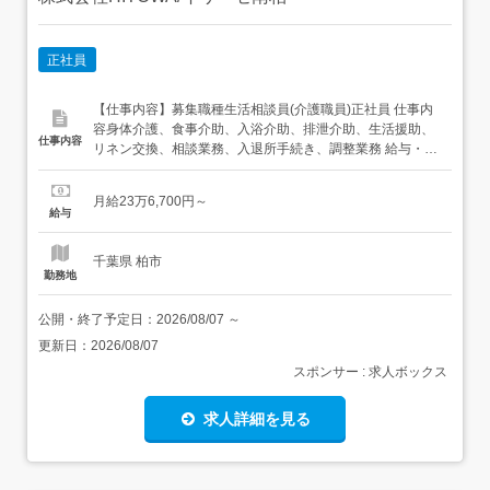
正社員
【仕事内容】募集職種生活相談員(介護職員)正社員 仕事内
容身体介護、食事介助、入浴介助、排泄介助、生活援助、
仕事内容
リネン交換、相談業務、入退所手続き、調整業務 給与・手
当<給与>月給236,700円〜<手当>住宅手当:15,000円交通費
支給:実費(上限あり)子供手当:8,000円<賞与>賞与あり年2回
月給23万6,700円～
合計2.8ヶ月分 勤務時間日勤専従1日勤:9:00～18:0...
給与
千葉県 柏市
勤務地
公開・終了予定日：
2026/08/07
～
更新日：
2026/08/07
スポンサー : 求人ボックス
求人詳細を見る