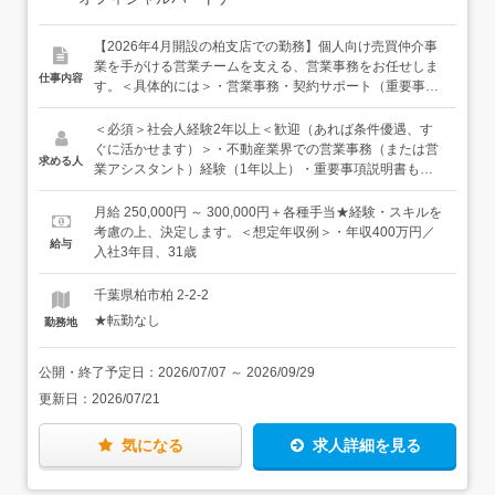
【2026年4月開設の柏支店での勤務】個人向け売買仲介事
業を手がける営業チームを支える、営業事務をお任せしま
仕事内容
す。＜具体的には＞・営業事務・契約サポート（重要事項
説明書・契約書類の作成補助、決済準備、進捗・スケジュ
ール管理）・来店・顧客対応・受付（ご来店・電話・メー
＜必須＞社会人経験2年以上＜歓迎（あれば条件優遇、す
ル対応、お問い合わせの一次受け）・ポータル・物件登
ぐに活かせます）＞・不動産業界での営業事務（または営
求める人
録・広告管理（ポータルサイトへの物件登録、画像・原稿
業アシスタント）経験（1年以上）・重要事項説明書もし
作成、掲載・反応の管理）★営業メンバーがお客様への提
くは契約書類の作成補助の経験・「宅地建物取引士」資格
案・商談に集中できるよう、事務まわりを巻き取り、サポ
※お持ちでない方は、入社後、原則取得していただきま
月給 250,000円 ～ 300,000円＋各種手当★経験・スキルを
ートする役割をお任せします。★一緒に働く事務スタッフ
す。現在勉強中の方も大歓迎です！・業務フローの改善や
考慮の上、決定します。＜想定年収例＞・年収400万円／
給与
は1名。入社後は、早い段階で慣れていただけるよう、一
ITツールの導入、活用に取り組んだ経験◆当社のバリュ
入社3年目、31歳
緒に働くスタッフがしっかりフォローします。
ー、ビジョンを「いいな」と思っていただける方、大歓迎
です◆バリュー：Bring Happy to Gain Money（まずは相手
千葉県柏市柏 2-2-2
に幸せを与えて、その対価としてお金を稼ごう。）Be The
★転勤なし
勤務地
Pro（プロとして最高のサービス、ディールをして、全方
位から頼られる存在になろう。）Better Every Day（昨日
より今日、今日より明日。少しでもいい、毎日前進しよ
公開・終了予定日：
2026/07/07
～
2026/09/29
う。）ビジョン：最も身近で、最も誠実で、最もプロフェ
更新日：
2026/07/21
ッショナルな不動産会社になる※バリュー、ビジョンの詳
細は、ぜひHPでもご覧ください（求人下部にリンクあり）
気になる
求人詳細を見る