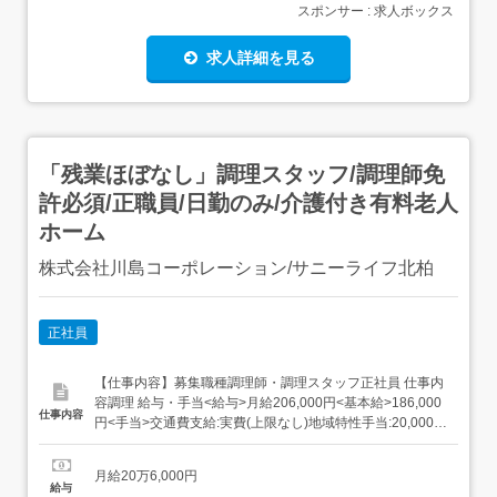
スポンサー : 求人ボックス
求人詳細を見る
「残業ほぼなし」調理スタッフ/調理師免
許必須/正職員/日勤のみ/介護付き有料老人
ホーム
株式会社川島コーポレーション/サニーライフ北柏
正社員
【仕事内容】募集職種調理師・調理スタッフ正社員 仕事内
容調理 給与・手当<給与>月給206,000円<基本給>186,000
仕事内容
円<手当>交通費支給:実費(上限なし)地域特性手当:20,000円
住宅手当:家賃45,000円以上50,000円未満:10,000円 50,000
円以上60,000円未満:15,000円 60,000円以上:20,000円扶養
月給20万6,000円
手当:被扶養配...
給与