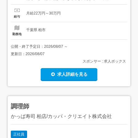
>187,500〜214,500円<手当>交通費支給:実費(上限あり)地
域手当:25,000円資格手当:5,000〜10,000円みなし時間外手
月給22万円～30万円
当:時間外労働の有無にかかわらず、1～2...
給与
千葉県 柏市
勤務地
公開・終了予定日：
2026/08/07
～
更新日：
2026/08/07
スポンサー : 求人ボックス
求人詳細を見る
調理師
かっぱ寿司 柏店/カッパ・クリエイト株式会社
正社員