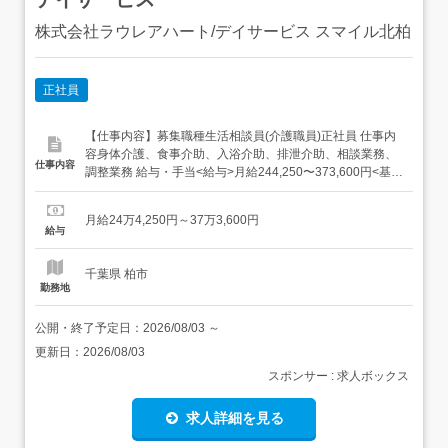
株式会社ラウレアハート/デイサービス スマイル北柏
正社員
【仕事内容】募集職種生活相談員(介護職員)正社員 仕事内
容身体介護、食事介助、入浴介助、排泄介助、相談業務、
仕事内容
調整業務 給与・手当<給与>月給244,250〜373,600円<基本
給>178,450円〜<手当>交通費支給:実費(上限あり)資格手
当:5,000円(社会福祉主事任用資格)～6,000円(介護福祉士・
月給24万4,250円～37万3,600円
社会福祉士)処遇改善手当:30,000円業務手当:30...
給与
千葉県 柏市
勤務地
公開・終了予定日：
2026/08/03
～
更新日：
2026/08/03
スポンサー : 求人ボックス
求人詳細を見る