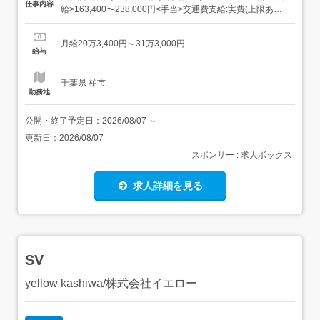
仕事内容
給>163,400〜238,000円<手当>交通費支給:実費(上限あり)
資格手当:10,000〜15,000円職務手当:15,000〜30,000円調
整手当:15,000〜30,000円<賞与>賞与あり年2回 勤務時間
月給20万3,400円～31万3,000円
日勤専従1...
給与
千葉県 柏市
勤務地
公開・終了予定日：
2026/08/07
～
更新日：
2026/08/07
スポンサー : 求人ボックス
求人詳細を見る
SV
yellow kashiwa/株式会社イエロー