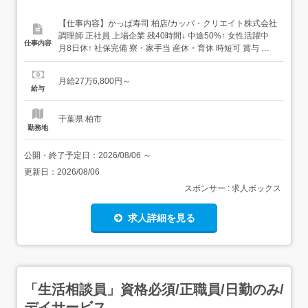
【仕事内容】かっぱ寿司 柏店/カッパ・クリエイト株式会社
調理師 正社員 上場企業 残40時間↓ 中途50%↑ 女性活躍中
仕事内容
月8日休↑ 社保完備 寮・家⼿当 産休・育休 時短可 賞与 ま
かないあり 求人情報掲載期間:2026/07/16～2026/08/20 求
人情報 店舗の特徴 実働8H+年休120日+待遇充実の寿司店
月給27万6,800円～
住 所 千葉県 柏市 大山台1-17 ...
給与
千葉県 柏市
勤務地
公開・終了予定日：
2026/08/06
～
更新日：
2026/08/06
スポンサー : 求人ボックス
求人詳細を見る
「生活相談員」資格必須/正職員/日勤のみ/
デイサービス