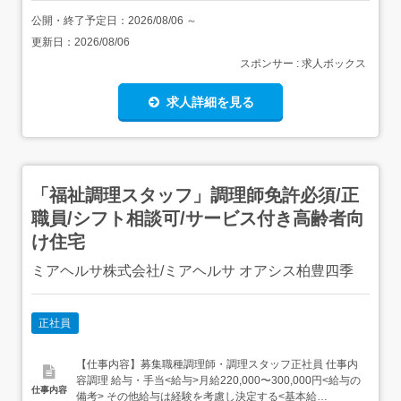
公開・終了予定日：
2026/08/06
～
更新日：
2026/08/06
スポンサー : 求人ボックス
求人詳細を見る
「福祉調理スタッフ」調理師免許必須/正
職員/シフト相談可/サービス付き高齢者向
け住宅
ミアヘルサ株式会社/ミアヘルサ オアシス柏豊四季
正社員
【仕事内容】募集職種調理師・調理スタッフ正社員 仕事内
容調理 給与・手当<給与>月給220,000〜300,000円<給与の
仕事内容
備考> その他給与は経験を考慮し決定する<基本給