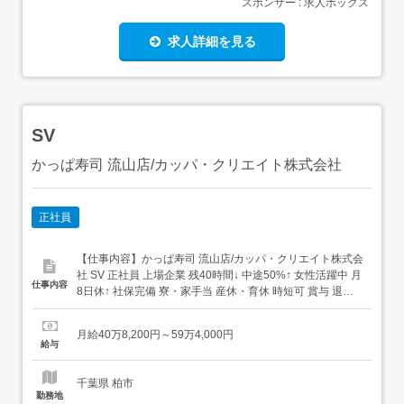
スポンサー : 求人ボックス
求人詳細を見る
SV
かっぱ寿司 流山店/カッパ・クリエイト株式会社
正社員
【仕事内容】かっぱ寿司 流山店/カッパ・クリエイト株式会
社 SV 正社員 上場企業 残40時間↓ 中途50%↑ 女性活躍中 月
仕事内容
8日休↑ 社保完備 寮・家⼿当 産休・育休 時短可 賞与 退職
金 まかないあり 求人情報掲載期間:2026/07/16～
2026/08/20 求人情報 店舗の特徴 実働8H+年休120日+待遇
月給40万8,200円～59万4,000円
充実の寿司店 住 所 千葉県 流山市 前ケ崎川...
給与
千葉県 柏市
勤務地