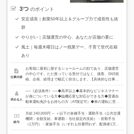
3つ
のポイント
安定成長｜創業50年以上＆グループ力で成長性も抜
群
やりがい｜店舗運営の中心、あなたが店舗の要に
風土｜毎週木曜日はノー残業デー、子育て世代在籍
あり
お客様に最初に接するショールームの顔であり、店舗運営
の中心です。ただ座っている受付ではなく、接客、SNS投
仕事内容
稿、企画、経理まで幅広く担当します。【具体的な仕事内
容】・お客様のお出迎え、駐車場誘導・接客業務・損害保
険の取り扱い（入社後資格取得）・電話対応・店舗経理、
──《必須条件》──◆高卒以上◆基本的なビジネスマナー
書類作成・店舗清掃・SNS投稿（顔出しはありません）・
が身についている方◆臨機応変な対応ができる方◆普通自
求める人
季節ごとの店内装飾やイベント企画など
動車運転免許をお持ちの方（AT限定可）◆車の運転に苦手
意識のない方（国産車が運転できれば大丈夫です）◆パソ
コンスキルをお持ちの方（SUM、AVERAGEなど基本関
月給 240,000円 ～ ＋以下の各種手当・通勤手当（公共交通
数）※語学力は不問です＼こんな方が活躍中／幼稚園教
機関：全額支給、車通勤：当社規定内支給）・皆勤手当
給与
諭、歯科受付、ディズニーキャスト、カフェスタッフ経験
（1万円）・家族手当（いずれも扶養問わず、配偶者1万
者が、スキルを活かして活躍中です。
円、子5千円※3人まで）・残業手当（1分単位）など◆想