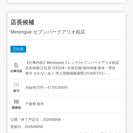
店長候補
Merengue セブンパークアリオ柏店
正社員
【仕事内容】Merengue(メレンゲ)セブンパークアリオ柏店
店長候補 正社員 月8日休↑ 社保完備 海外研修 産休・育休
仕事内容
賞与 まかないあり 求人情報掲載期間:2026/07/23～
2026/08/27 求人情報 店舗の特徴 <月9日休み>ハワイアン
カフェレストラン 住 所 千葉県 柏市 大島田1-6-1 セブンパ
月給40万円～47万6,000円
ークアリオ柏3F フードコート内 株式会社R...
給与
千葉県 柏市
勤務地
公開・終了予定日：
2026/08/06
～
更新日：
2026/08/06