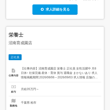
求人詳細を見る
栄養士
沼南育成園店
正社員
【仕事内容】沼南育成園店 栄養士 正社員 女性活躍中 月8
日休↑ 社保完備 産休・育休 賞与 退職金 まかないあり 求人
仕事内容
情報掲載期間:2026/08/06～2026/09/03 求人情報 店舗の特
徴 施設内調理(病院・老人ホーム・福祉施設) 住 所 千葉県
柏市 大津ヶ丘2-19-5 交 通 東武野田線「増尾駅」より車11
月給35万円～
分 新規事業所OPE...
給与
千葉県 柏市
勤務地