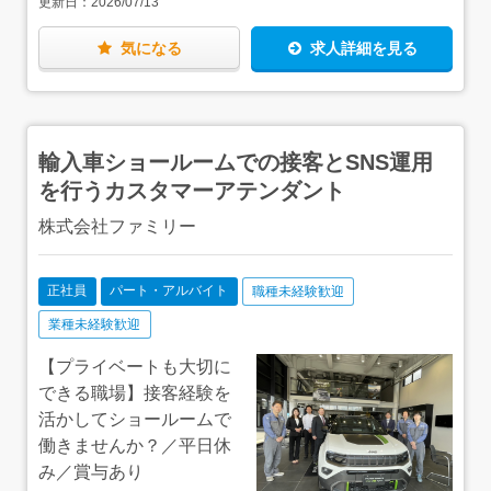
更新日：
2026/07/13
所：東武アーバンパークライン「川間駅」より徒歩で15
分 ◇成田営業所：JR成田線「成田駅」より車で14分 ◇
柏営業所：東武アーバンパークライン「逆井駅」より車で
気になる
求人詳細を見る
7分 ◇松戸営業所：JR武蔵野線「東松戸駅」より車で5
分 ◇八千代営業所：東葉高速線「村上駅」より車で9
分 ★成田営業所・八千代営業所 積極採用中！★ ★
どの営業所も車通勤OK！ ★転居を伴う転勤なし
輸入車ショールームでの接客とSNS運用
を行うカスタマーアテンダント
株式会社ファミリー
正社員
パート・アルバイト
職種未経験歓迎
業種未経験歓迎
【プライベートも大切に
できる職場】接客経験を
活かしてショールームで
働きませんか？／平日休
み／賞与あり