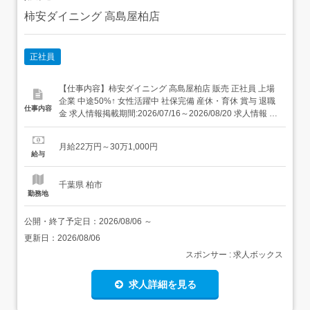
柿安ダイニング 高島屋柏店
正社員
【仕事内容】柿安ダイニング 高島屋柏店 販売 正社員 上場
企業 中途50%↑ 女性活躍中 社保完備 産休・育休 賞与 退職
仕事内容
金 求人情報掲載期間:2026/07/16～2026/08/20 求人情報 店
舗の特徴 東証プライム・年間休日114日の惣菜店 住 所 千
葉県 柏市 末広町3-16 高島屋柏店B1F 交 通 JR常磐線(上野
月給22万円～30万1,000円
～取手)「柏駅」より徒歩1...
給与
千葉県 柏市
勤務地
公開・終了予定日：
2026/08/06
～
更新日：
2026/08/06
スポンサー : 求人ボックス
求人詳細を見る