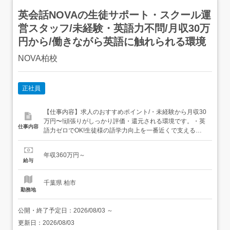
英会話NOVAの生徒サポート・スクール運
営スタッフ/未経験・英語力不問/月収30万
円から/働きながら英語に触れられる環境
NOVA柏校
正社員
【仕事内容】求人のおすすめポイント/・未経験から月収30
万円〜!頑張りがしっかり評価・還元される環境です。・英
仕事内容
語力ゼロでOK!生徒様の語学力向上を一番近くで支える
「伴走者」として活躍。・裁量のある校舎運営!アイデアを
活かしたプロモーションや目標達成のやりがいがありま
年収360万円～
す。<具体的な仕事内容>英会話スクール「NOVA」の校舎
給与
運営スタッフとしてご活躍いただきます。単なる...
千葉県 柏市
勤務地
公開・終了予定日：
2026/08/03
～
更新日：
2026/08/03