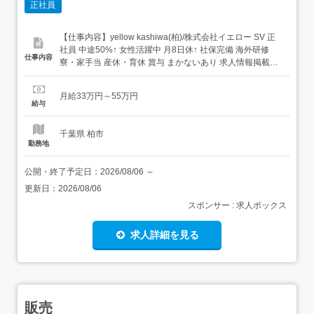
正社員
【仕事内容】yellow kashiwa(柏)/株式会社イエロー SV 正
社員 中途50%↑ 女性活躍中 月8日休↑ 社保完備 海外研修
仕事内容
寮・家⼿当 産休・育休 賞与 まかないあり 求人情報掲載期
間:2026/07/23～2026/08/27 求人情報 店舗の特徴 月10日休
暇 賞与年2回+諸手当 洋食 住 所 千葉県 柏市 柏4-5-24 交 通
月給33万円～55万円
JR...
給与
千葉県 柏市
勤務地
公開・終了予定日：
2026/08/06
～
更新日：
2026/08/06
スポンサー : 求人ボックス
求人詳細を見る
販売