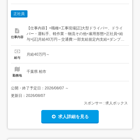
正社員
【仕事内容】<職種>工事現場[正]大型ドライバー、ドライ
バー・運転手、軽作業・物流その他<雇用形態>正社員<給
仕事内容
与>[正]月給40万円～交通費:一部支給規定内支給<ダンプ
10t・8t>月給40万円以上 週休2日の場合/月給33万6000円
以上 中には月給50万円以上稼ぐスタッフも!入社半年<月収
月給40万円～
例>43万円(入社半年/28歳)月給40万円+手当3万円<年収例...
給与
千葉県 柏市
勤務地
公開・終了予定日：
2026/08/07
～
更新日：
2026/08/07
スポンサー : 求人ボックス
求人詳細を見る