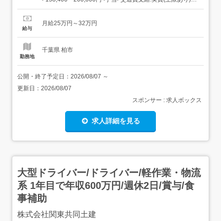
通費支給月額:20,000円資格手当:15,000〜25,000円業務過
密手当:20,000円調整手当:56,600〜75,000円<賞与>賞与あ
月給25万円～32万円
り年2回合計2.5...
給与
千葉県 柏市
勤務地
公開・終了予定日：
2026/08/07
～
更新日：
2026/08/07
スポンサー : 求人ボックス
求人詳細を見る
大型ドライバー/ドライバー/軽作業・物流
系 1年目で年収600万円/週休2日/賞与/食
事補助
株式会社関東共同土建