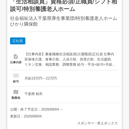
「生活相談員」資格必須/正職員/シフト相
談可/特別養護老人ホーム
社会福祉法人千葉県厚生事業団/特別養護老人ホーム
ひかり隣保館
正社員
【仕事内容】募集職種生活相談員(介護職員)正社員 仕事内
容身体介護、食事介助、入浴介助、排泄介助、生活援助、
仕事内容
リネン交換、相談業務、調整業務 給与・手当<給与>月給
190,000〜220,000円<基本給>172,500〜197,600円<手当>
交通費支給:実費(上限あり)交通費支給月額:30,000円特殊業
月給19万円～22万円
務手当:15,000円職務手当:5,000〜10,000...
給与
千葉県 柏市
勤務地
公開・終了予定日：
2026/08/04
～
更新日：
2026/08/04
スポンサー : 求人ボックス