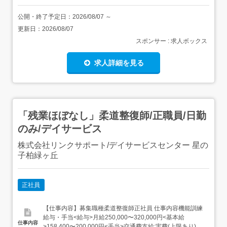
公開・終了予定日：
2026/08/07
～
更新日：
2026/08/07
スポンサー : 求人ボックス
求人詳細を見る
「残業ほぼなし」柔道整復師/正職員/日勤
のみ/デイサービス
株式会社リンクサポート/デイサービスセンター 星の
子柏緑ヶ丘
正社員
【仕事内容】募集職種柔道整復師正社員 仕事内容機能訓練
給与・手当<給与>月給250,000〜320,000円<基本給
仕事内容
>158,400〜200,000円<手当>交通費支給:実費(上限あり)交