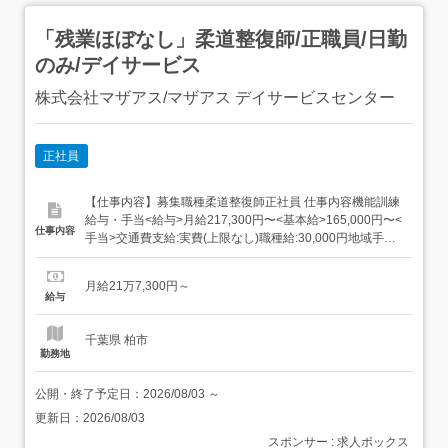
「残業ほぼなし」柔道整復師/正職員/日勤
のみ/デイサービス
株式会社マザアス/マザアス デイサービスセンター
正社員
【仕事内容】募集職種柔道整復師正社員 仕事内容機能訓練
給与・手当<給与>月給217,300円〜<基本給>165,000円〜<
仕事内容
手当>交通費支給:実費(上限なし)職種給:30,000円地域手
当:15,700円処遇改善手当:6,600円<賞与>賞与あり年2回合
計3.3ヶ月分 勤務時間日勤専従1日勤:8:30～17:30(休憩60
月給21万7,300円～
分)2日勤:9:00～1...
給与
千葉県 柏市
勤務地
公開・終了予定日：
2026/08/03
～
更新日：
2026/08/03
スポンサー : 求人ボックス