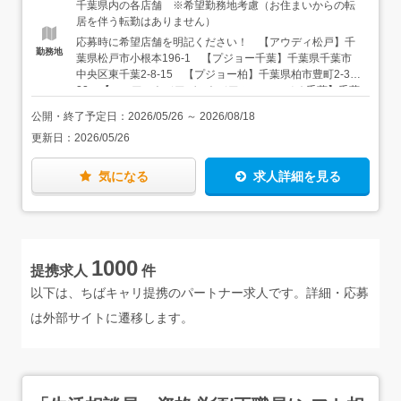
定年収：310万円～600万円（上記基本給＋各種手当＋賞与
千葉県内の各店舗 ※希望勤務地考慮（お住まいからの転
年2回）◆年収例入社1年目：310万円（諸手当、インセン
居を伴う転勤はありません）
ティブ、賞与込み）入社4年目：410万円（諸手当、インセ
応募時に希望店舗を明記ください！ 【アウディ松戸】千
ンティブ、賞与込み）入社10年以上：500万円（諸手当、
勤務地
葉県松戸市小根本196-1 【プジョー千葉】千葉県千葉市
インセンティブ、賞与込み）
中央区東千葉2-8-15 【プジョー柏】千葉県柏市豊町2-3-
22 【フィアット／アバルト／アルファ ロメオ千葉】千葉
県千葉市中央区東千葉2-8-15 【フィアット／アバルト／
公開・終了予定日：
2026/05/26
～
2026/08/18
アルファ ロメオ／ジープ成田】千葉県成田市赤坂1-1-4
更新日：
2026/05/26
【ジープ柏】千葉県流山市向小金1-274-8 【ジープ千
葉】千葉県千葉市稲毛区園生町387-13 【ファミリー木更
津】千葉県木更津市太田2-13-15 【ファミリー千葉北】
気になる
求人詳細を見る
千葉県千葉市稲毛区小深町111-1 【ポルシェセンター柏
の葉】千葉県柏市正連寺412-3 ※各店舗車通勤OK（駐
車場あり） ※通勤は取り扱いメーカー以外の車種で問題
ありません！（国産車もOK）
1000
提携求人
件
以下は、ちばキャリ提携のパートナー求人です。詳細・応募
は外部サイトに遷移します。