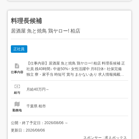
料理長候補
居酒屋 魚と焼鳥 鶏ヤロー! 柏店
正社員
【仕事内容】居酒屋 魚と焼鳥 鶏ヤロー! 柏店 料理長候補 正
社員 残40時間↓ 中途50%↑ 女性活躍中 月8日休↑ 社保完備
仕事内容
独立 寮・家⼿当 時短可 賞与 まかないあり 求人情報掲載期
間:2026/07/16～2026/08/20 求人情報 店舗の特徴 月8日休
賞与平均額115万円 居酒屋 住 所 千葉県 柏市 柏2-5-4 TMビ
月給40万円～
ル 2F 交 通 ...
給与
千葉県 柏市
勤務地
公開・終了予定日：
2026/08/06
～
更新日：
2026/08/06
スポンサー : 求人ボックス