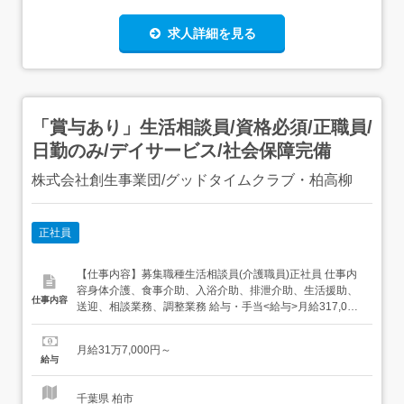
求人詳細を見る
「賞与あり」生活相談員/資格必須/正職員/
日勤のみ/デイサービス/社会保障完備
株式会社創生事業団/グッドタイムクラブ・柏高柳
正社員
【仕事内容】募集職種生活相談員(介護職員)正社員 仕事内
容身体介護、食事介助、入浴介助、排泄介助、生活援助、
仕事内容
送迎、相談業務、調整業務 給与・手当<給与>月給317,000
円〜<手当>交通費支給:実費(上限あり)交通費支給月
額:50,000円<賞与>賞与あり年2回業績連動 勤務時間日勤専
月給31万7,000円～
従1日勤:9:00～18:00(休憩60分)2日勤:9:30～18:00(...
給与
千葉県 柏市