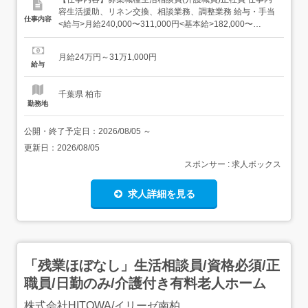
容生活援助、リネン交換、相談業務、調整業務 給与・手当
仕事内容
<給与>月給240,000〜311,000円<基本給>182,000〜
248,000円<手当>交通費支給:実費(上限あり)特定処遇改善
手当2:3,000円職務手当:40,000円資格手当:15,000〜20,000
月給24万円～31万1,000円
円<賞与>賞与あり年2回 資...
給与
千葉県 柏市
勤務地
公開・終了予定日：
2026/08/05
～
更新日：
2026/08/05
スポンサー : 求人ボックス
求人詳細を見る
「残業ほぼなし」生活相談員/資格必須/正
職員/日勤のみ/介護付き有料老人ホーム
株式会社HITOWA/イリーゼ南柏