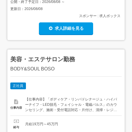
公開・終了予定日：
2026/08/08
～
更新日：
2026/08/08
スポンサー : 求人ボックス
求人詳細を見る
美容・エステサロン勤務
BODY&SOUL BOSO
正社員
【仕事内容】「ボディケア・リンパドレナージュ・ハイパ
ーナイフ・LED脱毛・フェイシャル・電磁パルス」のカウ
仕事内容
ンセリング、施術・受付電話対応・片付け、清掃・レジ締
め雇用期間の定めなし転勤、業務範囲の変更なし 【経験・
資格】<応募要件>資格不問経験不問ですが経験あれば尚可
月給19万円～45万円
<歓迎要件>経験者優遇やる気のある方人生楽しみたい方
給与
【給与】月給 190,000円 〜 450,000円<...