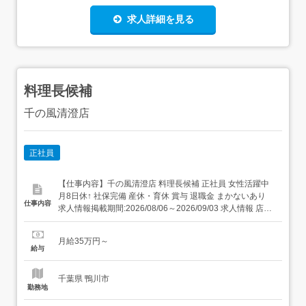
求人詳細を見る
料理長候補
千の風清澄店
正社員
【仕事内容】千の風清澄店 料理長候補 正社員 女性活躍中
月8日休↑ 社保完備 産休・育休 賞与 退職金 まかないあり
仕事内容
求人情報掲載期間:2026/08/06～2026/09/03 求人情報 店舗
の特徴 施設内調理(病院・老人ホーム・福祉施設) 住 所 千
葉県 鴨川市 天津3466 交 通 JR外房線「安房天津駅」より
月給35万円～
徒歩18分 新規事業所O...
給与
千葉県 鴨川市
勤務地