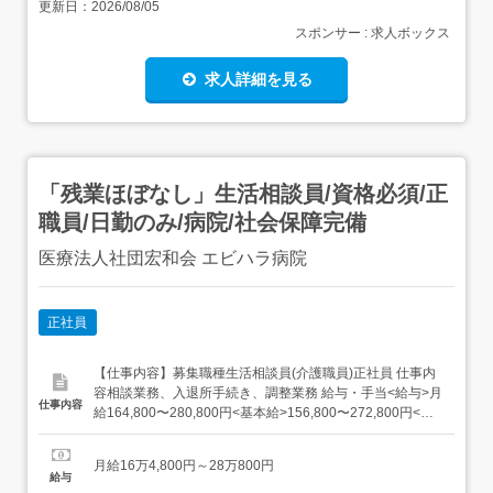
更新日：
2026/08/05
スポンサー : 求人ボックス
求人詳細を見る
「残業ほぼなし」生活相談員/資格必須/正
職員/日勤のみ/病院/社会保障完備
医療法人社団宏和会 エビハラ病院
正社員
【仕事内容】募集職種生活相談員(介護職員)正社員 仕事内
容相談業務、入退所手続き、調整業務 給与・手当<給与>月
仕事内容
給164,800〜280,800円<基本給>156,800〜272,800円<手
当>交通費支給:実費(上限なし)職務手当:8,000円<賞与>賞与
あり年2回合計3ヶ月分<昇給>1,400〜2,800円(月あたり) 資
月給16万4,800円～28万800円
格資格必須:自動車...
給与