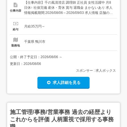
【仕事内容】千の風清澄店 調理師 正社員 女性活躍中 月8
日休↑ 社保完備 産休・育休 賞与 退職金 まかないあり 求人
仕事内容
情報掲載期間:2026/08/06～2026/09/03 求人情報 店舗の特
徴 施設内調理(病院・老人ホーム・福祉施設) 住 所 千葉県
鴨川市 天津3466 交 通 JR外房線「安房天津駅」より徒歩
月給35万円～
18分 新規事業所OPE...
給与
千葉県 鴨川市
勤務地
公開・終了予定日：
2026/08/06
～
更新日：
2026/08/06
スポンサー : 求人ボックス
求人詳細を見る
施工管理/事務/営業事務 過去の経歴より
これからを評価 人柄重視で採用する事務
職