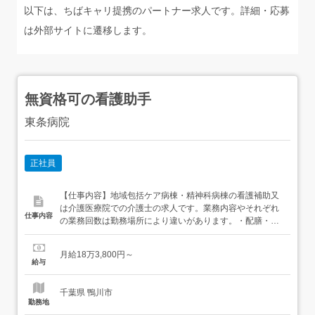
以下は、ちばキャリ提携のパートナー求人です。詳細・応募
は外部サイトに遷移します。
無資格可の看護助手
東条病院
正社員
【仕事内容】地域包括ケア病棟・精神科病棟の看護補助又
は介護医療院での介護士の求人です。業務内容やそれぞれ
仕事内容
の業務回数は勤務場所により違いがあります。・配膳・下
膳・食堂誘導を含む食事介助・ポータブルトイレの清掃・
おむつ交換トイレ誘導 2回～4回/日(排便時等は適時交換)・
月給18万3,800円～
体位交換 3回/日・入浴介助 2回～5回/週・リネン交換 リネ
給与
ンの受入、不潔物の搬出など・リハビリ室への送迎・サ...
千葉県 鴨川市
勤務地