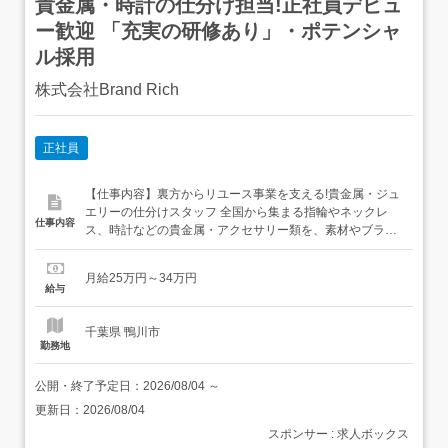
貴金属・時計の仕分け担当!正社員デビュ
ー歓迎 「充実の研修あり」・ポテンシャ
ル採用
株式会社Brand Rich
正社員
【仕事内容】裏方からリユース事業を支える!貴金属・ジュ
エリーの仕分けスタッフ 全国から集まる指輪やネックレ
仕事内容
ス、時計などの貴金属・アクセサリー類を、素材やブラン
ドごとに仕分けるお仕事です。専門的な査定業務はバイヤ
ーが行うため、貴金属の知識がなくても安心してスタート
月給25万円～34万円
できます! <具体的な業務内容>・宅配買取や店舗から届い
給与
たダンボールの開封、およびお品物の個数チェック・ジュ
エリーや時計などを「...
千葉県 鴨川市
勤務地
公開・終了予定日：
2026/08/04
～
更新日：
2026/08/04
スポンサー : 求人ボックス