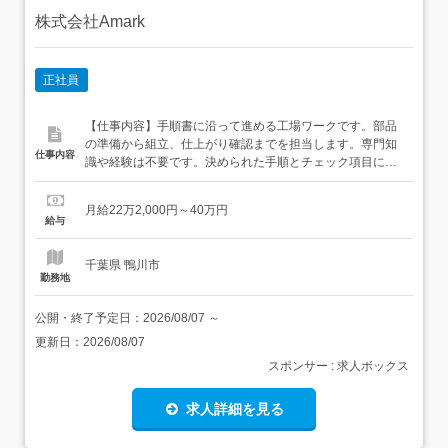
株式会社Amark
正社員
【仕事内容】手順書に沿って進める工場ワークです。部品
の準備から組立、仕上がり確認までを担当します。専門知
仕事内容
識や経験は不要です。決められた手順とチェック項目に沿
って進められます。 担当業務 必要な部品・工具・見本を準
備する 手順書に沿って部品を取り付ける ネジや接続部分を
月給22万2,000円～40万円
決められた位置へ固定する 組立後の外観や動きを確認する
給与
品番と数量をチェック表へ記録する 完成品を保護材と...
千葉県 鴨川市
勤務地
公開・終了予定日：
2026/08/07
～
更新日：
2026/08/07
スポンサー : 求人ボックス
求人詳細を見る