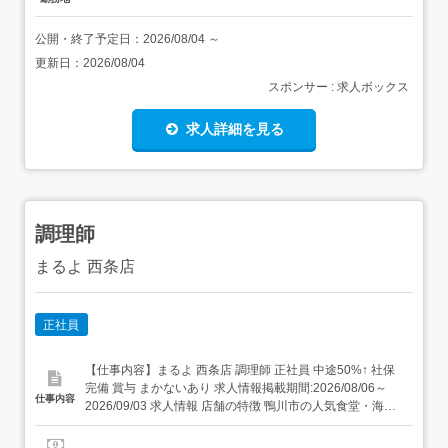
公開・終了予定日：
2026/08/04
～
更新日：
2026/08/04
スポンサー : 求人ボックス
求人詳細を見る
調理師
まるよ 西条店
正社員
【仕事内容】まるよ 西条店 調理師 正社員 中途50%↑ 社保
完備 賞与 まかないあり 求人情報掲載期間:2026/08/06～
仕事内容
2026/09/03 求人情報 店舗の特徴 鴨川市の人気食堂・海
鮮・和食 住 所 千葉県 鴨川市 花房33-1 交 通 JR外房線「安
房鴨川駅」より徒歩28分JR内房線「安房鴨川駅」より徒歩