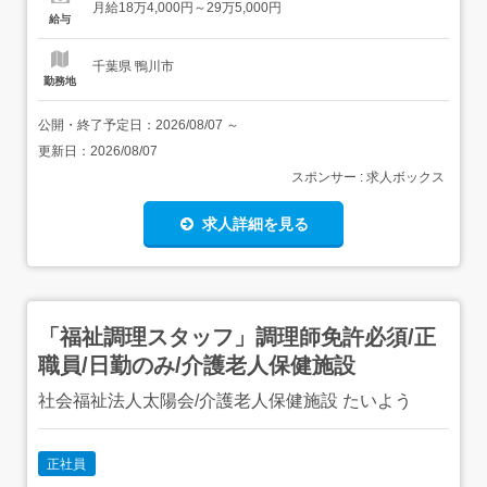
月給18万4,000円～29万5,000円
扶養手当:0～14,000円住宅手当:0...
給与
千葉県 鴨川市
勤務地
公開・終了予定日：
2026/08/07
～
更新日：
2026/08/07
スポンサー : 求人ボックス
求人詳細を見る
「福祉調理スタッフ」調理師免許必須/正
職員/日勤のみ/介護老人保健施設
社会福祉法人太陽会/介護老人保健施設 たいよう
正社員