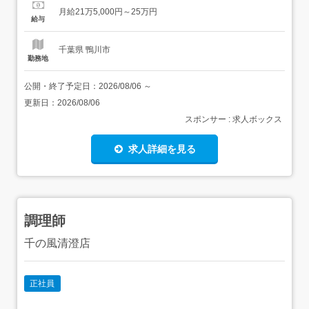
剤補助→発注作業→閉局作業(在庫・売上確認等)随時:OTC
月給21万5,000円～25万円
接客、レセプト請求、処方箋再チェック等 「ナショナル
給与
職」「リージョナル職」「エリア職」のいずれか選択 3
年...
千葉県 鴨川市
勤務地
公開・終了予定日：
2026/08/06
～
更新日：
2026/08/06
スポンサー : 求人ボックス
求人詳細を見る
調理師
千の風清澄店
正社員