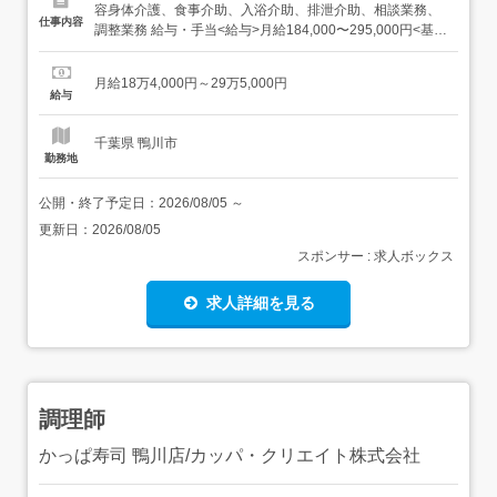
容身体介護、食事介助、入浴介助、排泄介助、相談業務、
仕事内容
調整業務 給与・手当<給与>月給184,000〜295,000円<基本
給>170,000〜280,000円<手当>交通費支給:実費(上限あり)
交通費支給月額:50,000円処遇改善手当:14,000〜15,000円
月給18万4,000円～29万5,000円
扶養手当:0～14,000円住宅手当:0...
給与
千葉県 鴨川市
勤務地
公開・終了予定日：
2026/08/05
～
更新日：
2026/08/05
スポンサー : 求人ボックス
求人詳細を見る
調理師
かっぱ寿司 鴨川店/カッパ・クリエイト株式会社