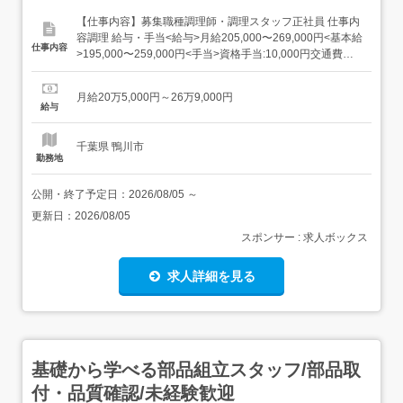
【仕事内容】募集職種調理師・調理スタッフ正社員 仕事内
容調理 給与・手当<給与>月給205,000〜269,000円<基本給
仕事内容
>195,000〜259,000円<手当>資格手当:10,000円交通費支
給:実費(上限あり)交通費支給月額:50,000円扶養手当:0～
14,000円住宅手当:0～12,000円宿直手当:6,500円 希望者の
月給20万5,000円～26万9,000円
み<賞与>賞与あり...
給与
千葉県 鴨川市
勤務地
公開・終了予定日：
2026/08/05
～
更新日：
2026/08/05
スポンサー : 求人ボックス
求人詳細を見る
基礎から学べる部品組立スタッフ/部品取
付・品質確認/未経験歓迎