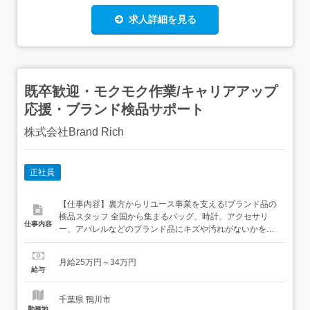
求人詳細を見る
既卒歓迎・モクモク作業/キャリアアップ
応援・ブランド検品サポート
株式会社Brand Rich
正社員
【仕事内容】裏方からリユース事業を支える!ブランド品の
検品スタッフ 全国から集まるバッグ、時計、アクセサリ
仕事内容
ー、アパレルなどのブランド品にキズや汚れがないかを確
認する、検品のお仕事です。専門的な査定・鑑定業務はバ
イヤーが行うため、ブランドの知識がなくても安心してス
月給25万円～34万円
タートできます! <具体的な業務内容>・宅配買取や店舗か
給与
ら届いたダンボールの開封、およびお品物の個数チェッ
ク・お品物に目立ったキ...
千葉県 鴨川市
勤務地