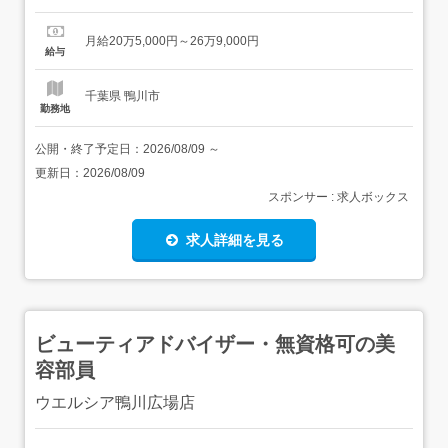
給:実費(上限あり)交通費支給月額:50,000円扶養手当:0～
14,000円住宅手当:0～12,000円宿直手当:6,500円 希望者の
月給20万5,000円～26万9,000円
み<賞与>賞与あり...
給与
千葉県 鴨川市
勤務地
公開・終了予定日：
2026/08/09
～
更新日：
2026/08/09
スポンサー : 求人ボックス
求人詳細を見る
ビューティアドバイザー・無資格可の美
容部員
ウエルシア鴨川広場店