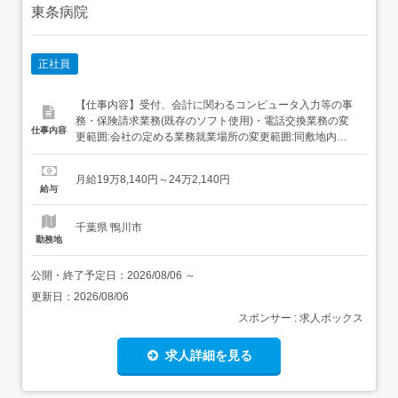
東条病院
正社員
【仕事内容】受付、会計に関わるコンピュータ入力等の事
務・保険請求業務(既存のソフト使用)・電話交換業務の変
仕事内容
更範囲:会社の定める業務就業場所の変更範囲:同敷地内
【経験・資格】<応募要件>無資格可経験不問～59歳(定年
制度のため)高卒以上基本的なPCスキル Word・Excel 【給
月給19万8,140円～24万2,140円
与】月給 198,140円 〜 242,140円<給与の備考><大学卒
給与
>〈給与内訳〉基本給...
千葉県 鴨川市
勤務地
公開・終了予定日：
2026/08/06
～
更新日：
2026/08/06
スポンサー : 求人ボックス
求人詳細を見る