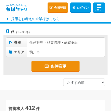
会員登録
ログイン
メニュー
採用をお考えの企業様はこちら
0
件
（1～30件）
職種
生産管理・品質管理・品質保証
エリア
鴨川市
条件変更
412
提携求人
件