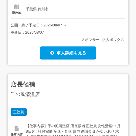
千葉県 鴨川市
勤務地
公開・終了予定日：
2026/08/07
～
更新日：
2026/08/07
スポンサー : 求人ボックス
求人詳細を見る
店長候補
千の風清澄店
正社員
【仕事内容】千の風清澄店 店長候補 正社員 女性活躍中 月
8日休↑ 社保完備 産休・育休 賞与 退職金 まかないあり 求
仕事内容