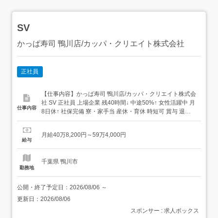
SV
かっぱ寿司 鴨川店/カッパ・クリエイト株式会社
正社員
【仕事内容】かっぱ寿司 鴨川店/カッパ・クリエイト株式会
社 SV 正社員 上場企業 残40時間↓ 中途50%↑ 女性活躍中 月
仕事内容
8日休↑ 社保完備 寮・家⼿当 産休・育休 時短可 賞与 退職
金 まかないあり 求人情報掲載期間:2026/07/16～
2026/08/20 求人情報 店舗の特徴 実働8H+年休120日+待遇
月給40万8,200円～59万4,000円
充実の寿司店 住 所 千葉県 鴨川市 貝渚字南...
給与
千葉県 鴨川市
勤務地
公開・終了予定日：
2026/08/06
～
更新日：
2026/08/06
スポンサー : 求人ボックス