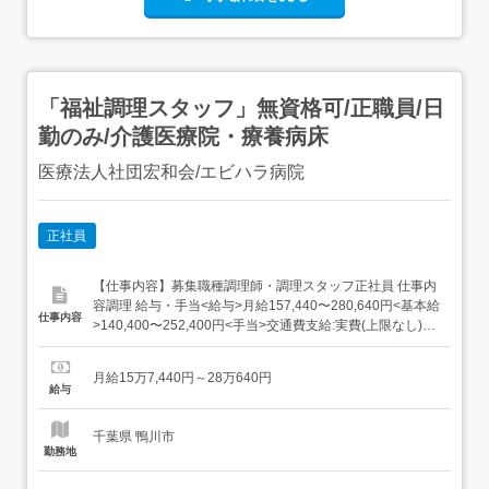
「福祉調理スタッフ」無資格可/正職員/日
勤のみ/介護医療院・療養病床
医療法人社団宏和会/エビハラ病院
正社員
【仕事内容】募集職種調理師・調理スタッフ正社員 仕事内
容調理 給与・手当<給与>月給157,440〜280,640円<基本給
仕事内容
>140,400〜252,400円<手当>交通費支給:実費(上限なし)特
殊業務手当:14,040〜25,240円支援金手当:3,000円<賞与>
賞与あり年2回合計3ヶ月分過去支給実績<昇給>1,400〜
月給15万7,440円～28万640円
2,400円(月あたり)...
給与
千葉県 鴨川市
勤務地