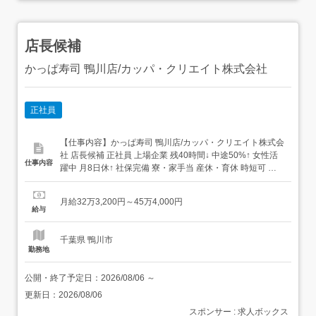
店長候補
かっぱ寿司 鴨川店/カッパ・クリエイト株式会社
正社員
【仕事内容】かっぱ寿司 鴨川店/カッパ・クリエイト株式会
社 店長候補 正社員 上場企業 残40時間↓ 中途50%↑ 女性活
仕事内容
躍中 月8日休↑ 社保完備 寮・家⼿当 産休・育休 時短可 賞
与 退職金 まかないあり 求人情報掲載期間:2026/07/16～
2026/08/20 求人情報 店舗の特徴 実働8H+年休120日+待遇
月給32万3,200円～45万4,000円
充実の寿司店 住 所 千葉県 鴨川市 貝渚...
給与
千葉県 鴨川市
勤務地
公開・終了予定日：
2026/08/06
～
更新日：
2026/08/06
スポンサー : 求人ボックス