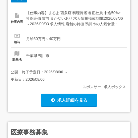
【仕事内容】まるよ 西条店 料理長候補 正社員 中途50%↑
社保完備 賞与 まかないあり 求人情報掲載期間:2026/08/06
仕事内容
～2026/09/03 求人情報 店舗の特徴 鴨川市の人気食堂・海
鮮・和食 住 所 千葉県 鴨川市 花房33-1 交 通 JR外房線「安
房鴨川駅」より徒歩28分JR内房線「安房鴨川駅」より徒歩
月給30万円～40万円
28分 URL ...
給与
千葉県 鴨川市
勤務地
公開・終了予定日：
2026/08/06
～
更新日：
2026/08/06
スポンサー : 求人ボックス
求人詳細を見る
医療事務募集