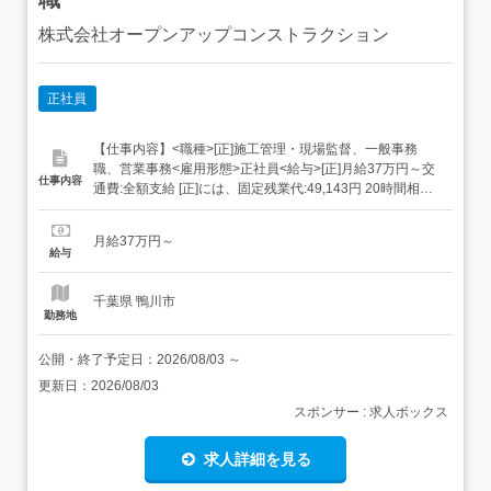
株式会社オープンアップコンストラクション
正社員
【仕事内容】<職種>[正]施工管理・現場監督、一般事務
職、営業事務<雇用形態>正社員<給与>[正]月給37万円～交
仕事内容
通費:全額支給 [正]には、固定残業代:49,143円 20時間相当
分が含まれます。 上記を超えて残業をした場合は、別途残
業代をお支払いします。 試用期間:3ヶ月/正社員/月給37万
月給37万円～
円月給額に下記の一律手当含むエリア職種手当/1万2,000円
給与
～3万円...
千葉県 鴨川市
勤務地
公開・終了予定日：
2026/08/03
～
更新日：
2026/08/03
スポンサー : 求人ボックス
求人詳細を見る