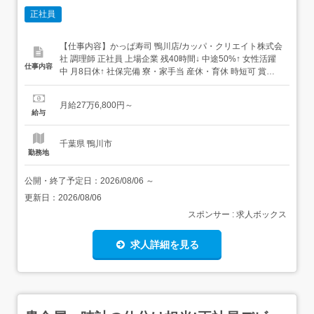
正社員
【仕事内容】かっぱ寿司 鴨川店/カッパ・クリエイト株式会
社 調理師 正社員 上場企業 残40時間↓ 中途50%↑ 女性活躍
仕事内容
中 月8日休↑ 社保完備 寮・家⼿当 産休・育休 時短可 賞与
まかないあり 求人情報掲載期間:2026/07/16～2026/08/20
求人情報 店舗の特徴 実働8H+年休120日+待遇充実の寿司
月給27万6,800円～
店 住 所 千葉県 鴨川市 貝渚字南川田3...
給与
千葉県 鴨川市
勤務地
公開・終了予定日：
2026/08/06
～
更新日：
2026/08/06
スポンサー : 求人ボックス
求人詳細を見る