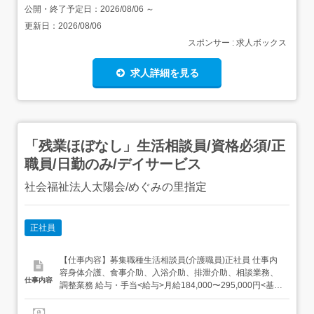
公開・終了予定日：
2026/08/06
～
更新日：
2026/08/06
スポンサー : 求人ボックス
求人詳細を見る
「残業ほぼなし」生活相談員/資格必須/正
職員/日勤のみ/デイサービス
社会福祉法人太陽会/めぐみの里指定
正社員
【仕事内容】募集職種生活相談員(介護職員)正社員 仕事内
容身体介護、食事介助、入浴介助、排泄介助、相談業務、
仕事内容
調整業務 給与・手当<給与>月給184,000〜295,000円<基本
給>170,000〜280,000円<手当>交通費支給:実費(上限あり)
交通費支給月額:50,000円処遇改善手当:14,000〜15,000円