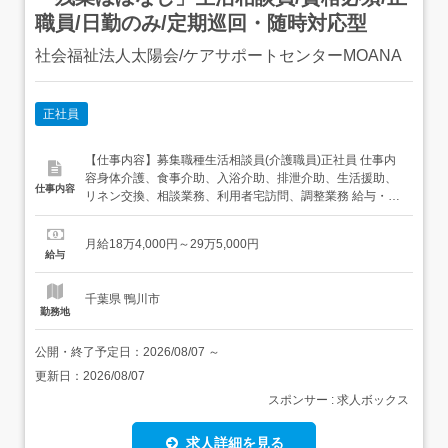
職員/日勤のみ/定期巡回・随時対応型
社会福祉法人太陽会/ケアサポートセンターMOANA
正社員
【仕事内容】募集職種生活相談員(介護職員)正社員 仕事内
容身体介護、食事介助、入浴介助、排泄介助、生活援助、
仕事内容
リネン交換、相談業務、利用者宅訪問、調整業務 給与・手
当<給与>月給184,000〜295,000円<基本給>170,000〜
280,000円<手当>交通費支給:実費(上限あり)交通費支給月
月給18万4,000円～29万5,000円
額:50,000円処遇改善手当:14,000〜15,000円扶養手...
給与
千葉県 鴨川市
勤務地
公開・終了予定日：
2026/08/07
～
更新日：
2026/08/07
スポンサー : 求人ボックス
求人詳細を見る