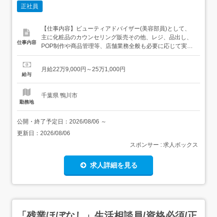
正社員
【仕事内容】ビューティアドバイザー(美容部員)として、
主に化粧品のカウンセリング販売その他、レジ、品出し、
仕事内容
POP制作や商品管理等、店舗業務全般も必要に応じて実施
メイクやスキンケアのアドバイス、タッチアップなどお客
様のきれいを叶えるお手伝い<基本的な一日の流れ>出勤～
月給22万9,000円～25万1,000円
朝礼(一日の注意事項・引継ぎ事項の伝達)～接客(商品選び
給与
やタッチアップ、カウンセリング)・顧客管理・品出し・売
り場作り・ク...
千葉県 鴨川市
勤務地
公開・終了予定日：
2026/08/06
～
更新日：
2026/08/06
スポンサー : 求人ボックス
求人詳細を見る
「残業ほぼなし」生活相談員/資格必須/正