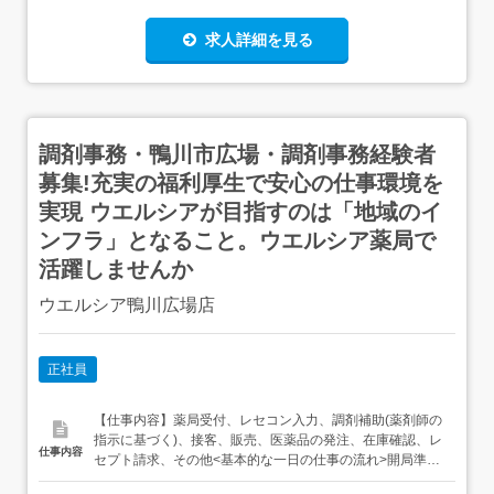
求人詳細を見る
調剤事務・鴨川市広場・調剤事務経験者
募集!充実の福利厚生で安心の仕事環境を
実現 ウエルシアが目指すのは「地域のイ
ンフラ」となること。ウエルシア薬局で
活躍しませんか
ウエルシア鴨川広場店
正社員
【仕事内容】薬局受付、レセコン入力、調剤補助(薬剤師の
指示に基づく)、接客、販売、医薬品の発注、在庫確認、レ
仕事内容
セプト請求、その他<基本的な一日の仕事の流れ>開局準備
(機器立ち上げ、クリンリネス)→処方せん受付・入力・調