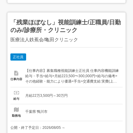
「残業ほぼなし」視能訓練士/正職員/日勤
のみ/診療所・クリニック
医療法人鉄蕉会/亀田クリニック
正社員
【仕事内容】募集職種視能訓練士正社員 仕事内容機能訓練
給与・手当<給与>月給223,500〜300,000円<給与の備考>
仕事内容
その他経験・能力により優遇<手当>交通費支給:実費(上限
あり)交通費支給月額:50,000円住宅手当:民間賃貸入居の場
合は,世帯主に限り住宅手当あり扶養手当:規程により<賞与
月給22万3,500円～30万円
>賞与あり年2回 資格資格必須:視能訓練士 ...
給与
千葉県 鴨川市
勤務地
公開・終了予定日：
2026/08/05
～