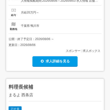
人情報掲載期間:2026/08/06～2026/09/03 求人情報 店舗の
特徴 施設内調理(病院・老人ホーム・福祉施設) 住 所 千葉
県 鴨川市 天津3466 交 通 JR外房線「安房天津駅」より徒
月給35万円～
歩18分 新規事業所OP...
給与
千葉県 鴨川市
勤務地
公開・終了予定日：
2026/08/06
～
更新日：
2026/08/06
スポンサー : 求人ボックス
求人詳細を見る
料理長候補
まるよ 西条店
正社員