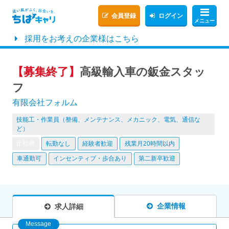
会員登録
ログイン
メニュー
採用をお考えの企業様はこちら
【募集終了】
高級輸入車の鈑金スタッ
フ
有限会社フォルム
技能工・作業員（整備、メンテナンス、メカニック、電気、通信な
ど）
正社員
転勤なし
経験者歓迎
残業月20時間以内
車通勤可
インセンティブ・歩合あり
第二新卒歓迎
企業情報
求人詳細