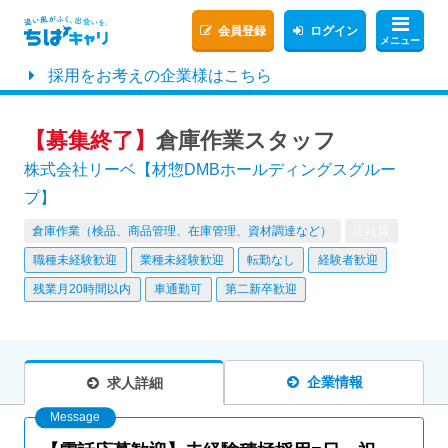
会員登録
ログイン
メニュー
採用をお考えの企業様はこちら
【募集終了】
倉庫作業スタッフ
株式会社リーベ【材惣DMBホールディングスグルー
プ】
倉庫作業（検品、商品管理、在庫管理、資材調達など）
正社員
職種未経験歓迎
業種未経験歓迎
転勤なし
経験者歓迎
残業月20時間以内
車通勤可
第二新卒歓迎
企業情報
求人詳細