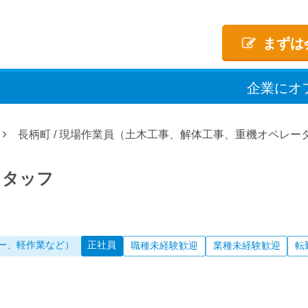
まずは
企業
に
オ
長柄町
/
現場作業員（土木工事、解体工事、重機オペレー
スタッフ
ー、軽作業など）
正社員
職種未経験歓迎
業種未経験歓迎
転