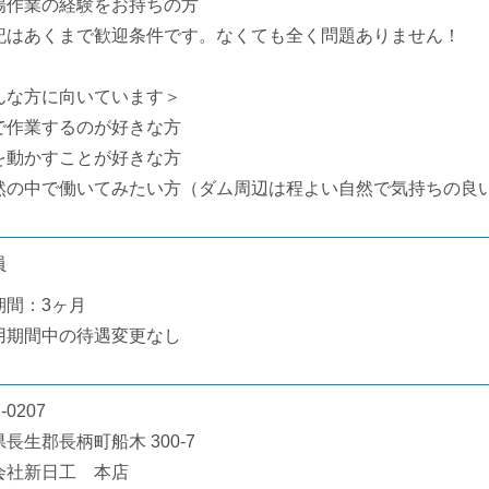
場作業の経験をお持ちの方
記はあくまで歓迎条件です。なくても全く問題ありません！
んな方に向いています＞
で作業するのが好きな方
を動かすことが好きな方
然の中で働いてみたい方（ダム周辺は程よい自然で気持ちの良
員
期間：3ヶ月
用期間中の待遇変更なし
-0207
長生郡長柄町船木 300-7
会社新日工 本店