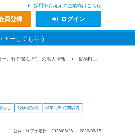
採用をお考えの企業様はこちら
会員登録
ログイン
ファー
してもらう
ター、軽作業など）
の求人情報
長柄町の現場作業員（土木工事、解体工事、重機オペレーター、軽作業など）の求人情報
勤なし
経験者歓迎
残業月20時間以内
公開・終了予定日：
2026/06/23
～
2026/09/15