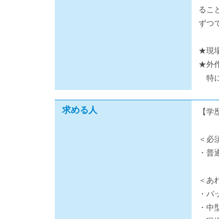
るこ
ずつ
★現
★外
特に
求める人
【学
＜必
・普
＜あ
・バ
・中