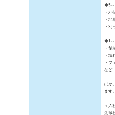
◆5
・刈
・地
・刈
◆1
・舗
・壊
・フ
など
ほか
ます
＜入
先輩