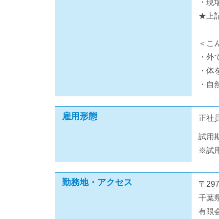
・現
★上
＜こ
・外
・体
・自
雇用形態
正社
試用
※試
勤務地・アクセス
〒297
千葉県
有限