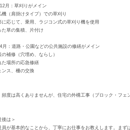
～12月：草刈りがメイン
払機（肩掛けタイプ）での草刈り
形に応じて、乗用、ラジコン式の草刈り機を使用
った草の集積、片付け
～4月：道路・公園などの公共施設の修繕がメイン
装の補修（穴埋め、ならし）
れた場所の応急修繕
ェンス、柵の交換
、頻度は高くありませんが、住宅の外構工事（ブロック・フェ
。
社後は＞
社員が基本的なことから、丁寧にお仕事をお教えします。まず