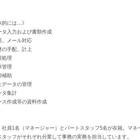
体的には…》
ータ入力および書類作成
話、メール対応
材の手配、計上
票処理
庫管理
卸補助
上データの管理
ータ集計
ース作成等の資料作成
、社員1名（マネージャー）とパートスタッフ5名が在籍。マネ
スタッフがそれぞれ分業して事務の実務を担当しています。