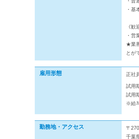
・普
・基
《歓
・営
★業
とが
雇用形態
正社
試用
試用
※給
勤務地・アクセス
〒270
千葉県