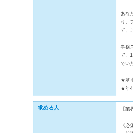
あな
り、
で、
事務
で、
でい
★基
★年
求める人
【業
《必