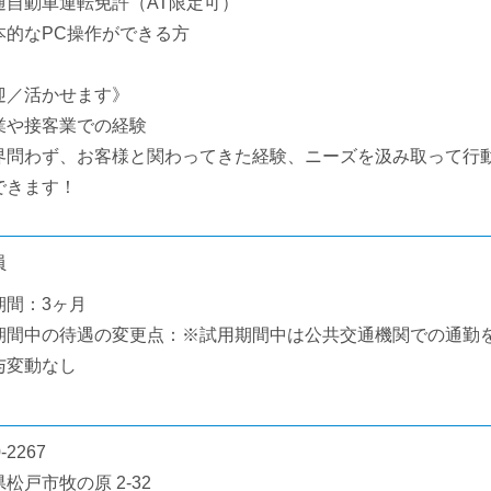
通自動車運転免許（AT限定可）
本的なPC操作ができる方
迎／活かせます》
業や接客業での経験
界問わず、お客様と関わってきた経験、ニーズを汲み取って行
できます！
員
期間：3ヶ月
期間中の待遇の変更点：※試用期間中は公共交通機関での通勤
与変動なし
-2267
松戸市牧の原 2-32