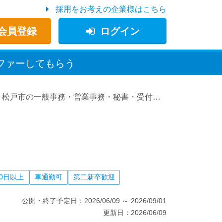
採用をお考えの企業様はこちら
会員登録
ログイン
ファー
してもらう
松戸市の一般事務・営業事務・秘書・受付の求人情報
松
0日以上
車通勤可
第二新卒歓迎
公開・終了予定日：
2026/06/09
～
2026/09/01
更新日：
2026/06/09