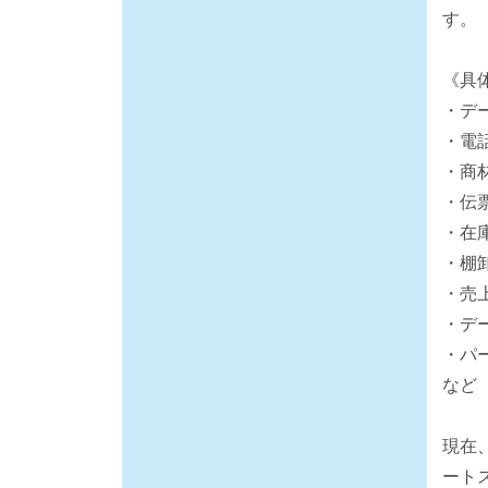
す。
《具
・デ
・電
・商
・伝
・在
・棚
・売
・デ
・パ
など
現在
ート