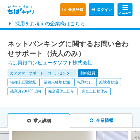
会員登録
ログイン
メニュー
採用をお考えの企業様はこちら
ネットバンキングに関するお問い合わ
せサポート（法人のみ）
ちば興銀コンピュータソフト株式会社
カスタマーサポート・コールセンター
契約社員
職種未経験歓迎
業種未経験歓迎
転勤なし
経験者歓迎
残業月20時間以内
完全週休二日制
完全土日祝休み
企業情報
求人詳細