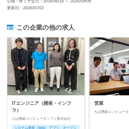
公開・終了予定日：
2026/06/16
～
2026/09/08
更新日：
2026/07/02
この企業の他の求人
ITエンジニア（開発・インフ
営業
ラ）
ちば興銀コンピュータ
ちば興銀コンピュータソフト株式会社
システム開発（Web、アプリ、オープン