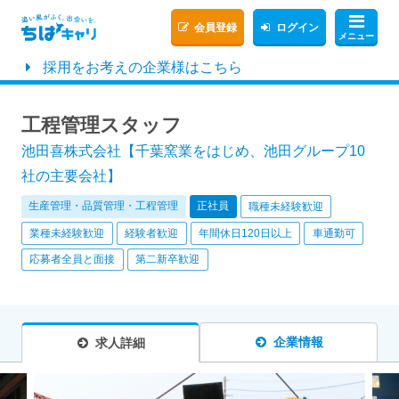
会員登録
ログイン
メニュー
採用をお考えの企業様はこちら
工程管理スタッフ
池田喜株式会社【千葉窯業をはじめ、池田グループ10
社の主要会社】
生産管理・品質管理・工程管理
正社員
職種未経験歓迎
業種未経験歓迎
経験者歓迎
年間休日120日以上
車通勤可
応募者全員と面接
第二新卒歓迎
企業情報
求人詳細