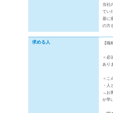
当社
てい
基に
の方
求める人
【職
＜必
あり
＜こ
・人
→お
が早