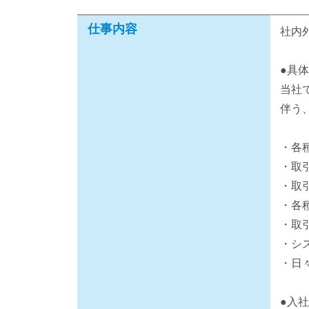
仕事内容
社内
●具
当社
伴う
・各
・取
・取
・各
・取
・シ
・日
●入