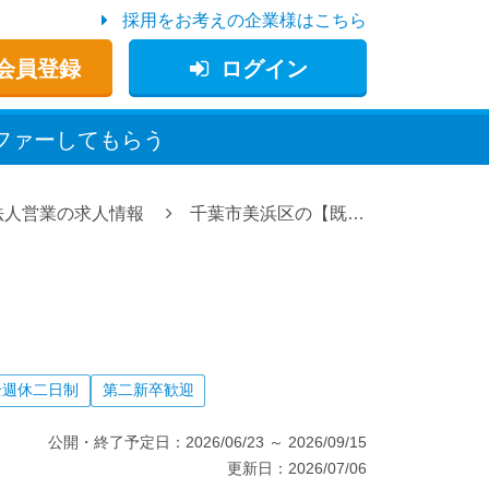
採用をお考えの企業様はこちら
会員登録
ログイン
ファー
してもらう
法人営業の求人情報
千葉市美浜区の【既存顧客との調整営業】お客様と社内をつなぐお仕事が中心、Snプロパティーマネジメント株式会社の求人情報
全週休二日制
第二新卒歓迎
公開・終了予定日：
2026/06/23
～
2026/09/15
更新日：
2026/07/06