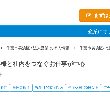
まずは
企業
に
オ
千葉市美浜区
/
法人営業
の求人情報
千葉市美浜区の
客様と社内をつなぐお仕事が中心
社
験歓迎
経験者歓迎
残業月20時間以内
年間休日120日以上
完