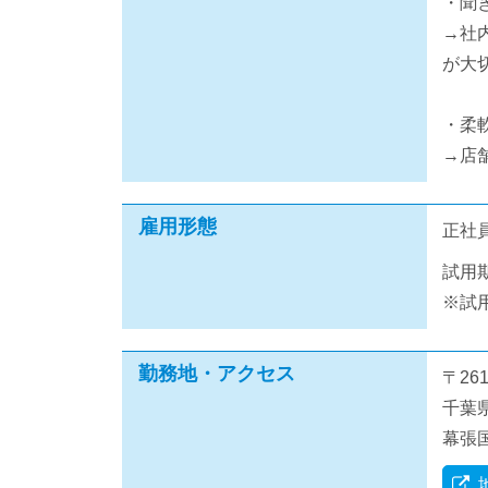
・聞
→社
が大
・柔
→店
雇用形態
正社
試用
※試
勤務地・アクセス
〒261
千葉県
幕張