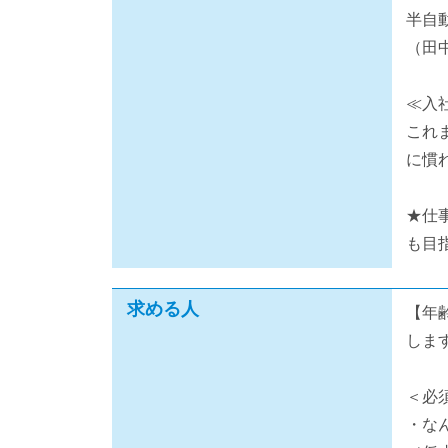
半自
（田
≪入
これ
に慣
★仕
も目
求める人
【年
しま
＜必
・な