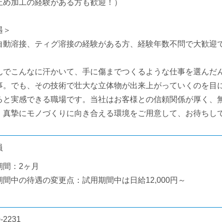
止め加工の経験がある方も歓迎！）
遇＞
自動溶接、ティグ溶接の経験がある方、経験年数不問で大歓迎
んでこんなに汗かいて、手に傷までつくるような仕事を選んだ
事。でも、その技術で壮大な立体物が出来上がっていくのを目
ると実感できる職場です。当社はお客様との信頼関係が厚く、
。真摯にモノづくりに向き合える環境をご用意して、お待ちし
員
期間：2ヶ月
期間中の待遇の変更点：試用期間中は日給12,000円～
-2231