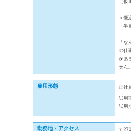
（仮
＜優
・半
「な
の仕
があ
せん
雇用形態
正社
試用
試用
勤務地・アクセス
〒270