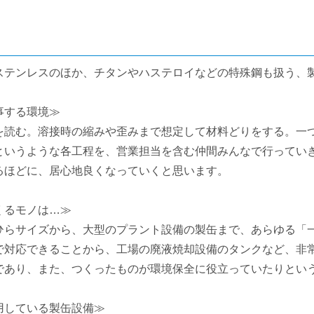
ステンレスのほか、チタンやハステロイなどの特殊鋼も扱う、
事する環境≫
を読む。溶接時の縮みや歪みまで想定して材料どりをする。一
というような各工程を、営業担当を含む仲間みんなで行ってい
るほどに、居心地良くなっていくと思います。
くるモノは…≫
ひらサイズから、大型のプラント設備の製缶まで、あらゆる「一
で対応できることから、工場の廃液焼却設備のタンクなど、非
であり、また、つくったものが環境保全に役立っていたりとい
用している製缶設備≫