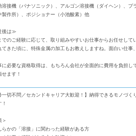
動溶接機（パナソニック）、アルゴン溶接機（ダイヘン）、プ
中製作所）、ポジショナー（小池酸素）他
社後は≫
までのご経験に応じて、取り組みやすいお仕事からお任せして
れてきた頃に、特殊金属の加工もお教えしますね。面白い仕事
事に必要な資格取得は、もちろん会社が全面的に費用を負担し
指せます！
齢一切不問／セカンドキャリア大歓迎！】納得できるモノづく
す！
須＞
んらかの「溶接」に関わった経験がある方