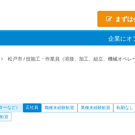
まずは
企業
に
オ
松戸市
/
技能工・作業員（溶接、加工、組立、機械オペレ
ターなど）
正社員
職種未経験歓迎
業種未経験歓迎
転勤なし
歓迎