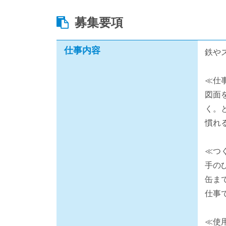
募集要項
仕事内容
鉄や
≪仕
図面
く。
慣れ
≪つ
手の
缶ま
仕事
≪使