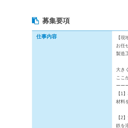
募集要項
仕事内容
【現
お任
製造
大き
ここ
ーー
【1
材料
【2
鉄を