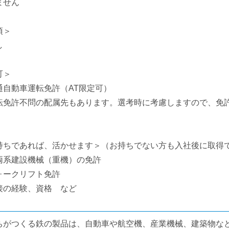
ません
須＞
し
可＞
通自動車運転免許（AT限定可）
転免許不問の配属先もあります。選考時に考慮しますので、免
。
持ちであれば、活かせます＞（お持ちでない方も入社後に取得
両系建設機械（重機）の免許
ォークリフト免許
接の経験、資格 など
ちがつくる鉄の製品は、自動車や航空機、産業機械、建築物な