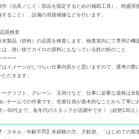
製作（治具／じぐ：部品を固定するための補助工具）、肉盛溶
強すること）、設備の溶接補修などを行います。
】品質検査
粉末製品（鉄粉）の品質を検査します。検査室内にて専用の機
とは…使い捨てカイロの原料にもなっている鉄の粉のこと
ーーーー
ではイメージがしづらい仕事内容かと思いますので、選考の際
いただきます。
ォークリフト、クレーン、玉掛けなど、仕事に必要な資格は全
強いチームでの作業です。先輩社員が基本的なことから丁寧に
0代～60代まで、各年代のスタッフが活躍中です！（総勢130人
歴・スキル・年齢不問】未経験の方、大歓迎。「はじめての製