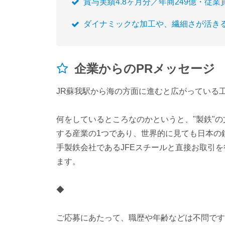
賞与実績4.8ヶ月分／年商249億・従業
ダイナミックな加工や、繊細さが活き
企業からのPRメッセージ
JR蘇我駅から海の方面に進むと広がっている工
何をしているところなのかというと、"製鉄"
する産業の1つであり、世界的に見ても日本の
手製鉄会社であるJFEスチールと直接お取引を
ます。
◆
ご応募にあたって、職歴や年齢などは不問です