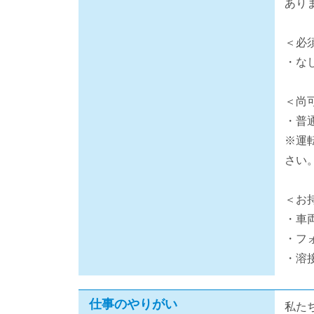
あり
＜必
・な
＜尚
・普
※運
さい
＜お
・車
・フ
・溶
仕事のやりがい
私た