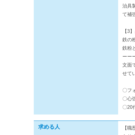
治具
て補
【3
鉄の
鉄粉
ーー
文面
せて
〇フ
〇心
〇2
求める人
【職