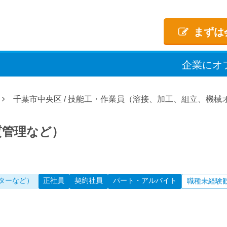
まずは
企業
に
オ
千葉市中央区
/
技能工・作業員（溶接、加工、組立、機械
質管理など）
ターなど）
正社員
契約社員
パート・アルバイト
職種未経験