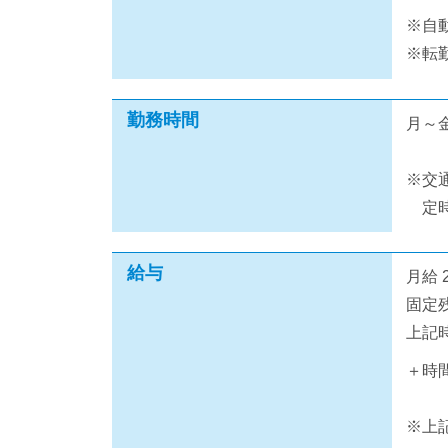
※自
※転
勤務時間
月～金
※交
定時
給与
月給 2
固定残
上記
＋時
※上