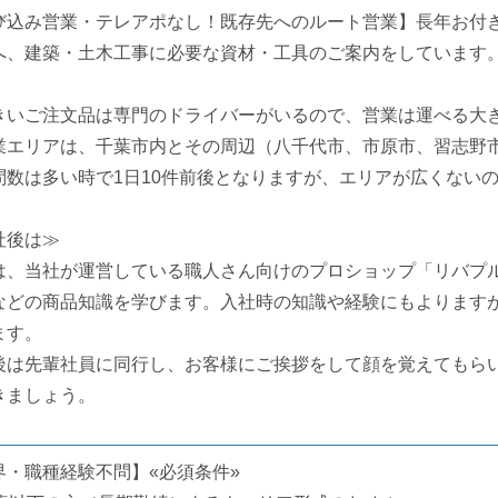
び込み営業・テレアポなし！既存先へのルート営業】長年お付
へ、建築・土木工事に必要な資材・工具のご案内をしています
きいご注文品は専門のドライバーがいるので、営業は運べる大
業エリアは、千葉市内とその周辺（八千代市、市原市、習志野
数は多い時で1日10件前後となりますが、エリアが広くない
社後は≫
は、当社が運営している職人さん向けのプロショップ「リバプ
などの商品知識を学びます。入社時の知識や経験にもよります
ます。
後は先輩社員に同行し、お客様にご挨拶をして顔を覚えてもら
きましょう。
界・職種経験不問】«必須条件»