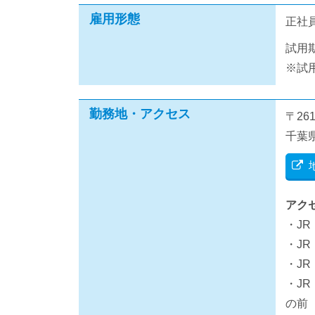
雇用形態
正社
試用
※試
勤務地・アクセス
〒261
千葉
アク
・J
・J
・J
・J
の前