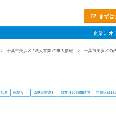
まずは
企業
に
オ
千葉市美浜区
/
法人営業
の求人情報
千葉市美浜区の
験歓迎
転勤なし
原則定時退社
残業月20時間以内
年間休日12