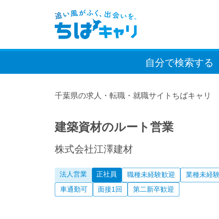
自分で検索
する
千葉県の求人・転職・就職サイトちばキャリ
建築資材のルート営業
株式会社江澤建材
法人営業
正社員
職種未経験歓迎
業種未経
車通勤可
面接1回
第二新卒歓迎