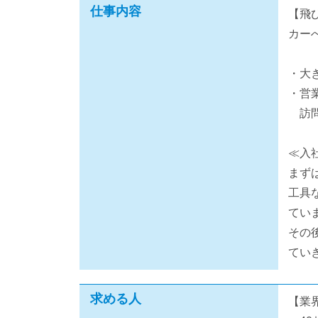
仕事内容
【飛
カー
・大
・営
訪問
≪入
まず
工具
てい
その
てい
求める人
【業