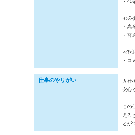
・4
≪必
・高
・普
≪歓
・コ
仕事のやりがい
入社
安心
この
える
とが