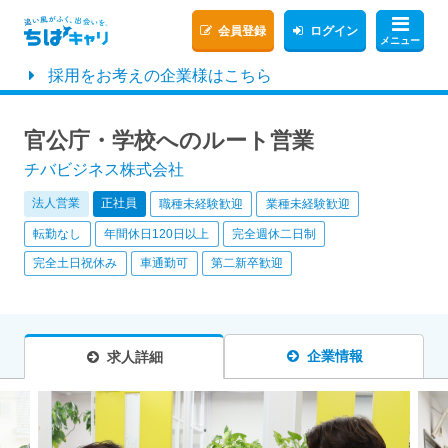
会員登録
ログイン
メニュー
採用をお考えの企業様はこちら
官公庁・学校へのルート営業
チバビジネス株式会社
法人営業
正社員
職種未経験歓迎
業種未経験歓迎
転勤なし
年間休日120日以上
完全週休二日制
完全土日祝休み
車通勤可
第二新卒歓迎
企業情報
求人詳細