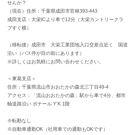
せんか？
（現在）住所：千葉県成田市官林393-443
成田支店：大栄ICより車で12分（大栄カントリークラ
ブすぐ横）
（移転後）成田市 大栄工業団地入口交差点近く 国道
沿い（バス停が目の前にあります）
※詳しくはお気軽にお問い合わせください。
＜東葛支店＞
住所：千葉県流山市おおたかの森北三丁目49-4
アクセス：「流山おおたかの森」駅から車で4分、都市
軸道路沿い ボナール Y’K 1階
※転勤なし
※自動車通勤OK（社用車での通勤もOKです）