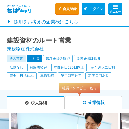
会員登録
ログイン
メニュー
採用をお考えの企業様はこちら
建設資材のルート営業
東総物産株式会社
法人営業
正社員
職種未経験歓迎
業種未経験歓迎
転勤なし
経験者歓迎
年間休日120日以上
完全週休二日制
完全土日祝休み
車通勤可
第二新卒歓迎
新卒採用あり
社員インタビューあり
企業情報
求人詳細