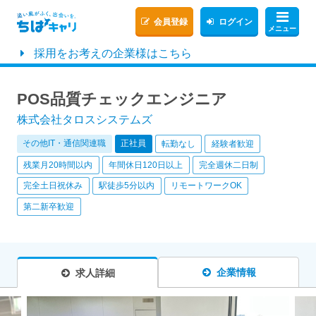
会員登録
ログイン
メニュー
採用をお考えの企業様はこちら
POS品質チェックエンジニア
株式会社タロスシステムズ
その他IT・通信関連職
正社員
転勤なし
経験者歓迎
残業月20時間以内
年間休日120日以上
完全週休二日制
完全土日祝休み
駅徒歩5分以内
リモートワークOK
第二新卒歓迎
企業情報
求人詳細