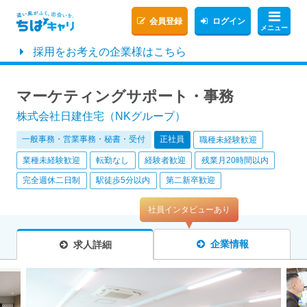
会員登録
ログイン
メニュー
採用をお考えの企業様はこちら
マーケティングサポート・事務
株式会社日建住宅（NKグループ）
一般事務・営業事務・秘書・受付
正社員
職種未経験歓迎
業種未経験歓迎
転勤なし
経験者歓迎
残業月20時間以内
完全週休二日制
駅徒歩5分以内
第二新卒歓迎
社員インタビューあり
企業情報
求人詳細