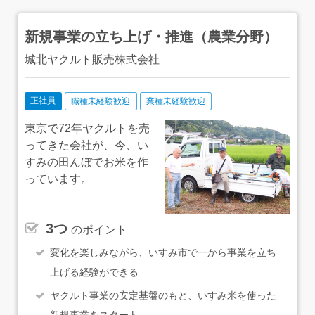
庫管理●情報システムサポート・社内ネットワークインフ
通センター駅」から徒歩1分 ●横浜営業所 〒225-
ラ管理・スタッフへ貸与するパソコン、スマートフォンな
0013 神奈川県横浜市青葉区荏田町488-12 プラザ池
どのデバイス管理★コールセンター、電話受付、カスタマ
新規事業の立ち上げ・推進（農業分野）
尻1 106号室 東急田園都市線「江田駅」から徒歩5分
ーサポート、営業事務などの経験を活かせます。★まずは
電話受注とデータ入力を中心に担当し、慣れてきたら希望
城北ヤクルト販売株式会社
や適性に応じて仕事の幅を広げていただきます。★ひとつ
でもあなたのスキルを活かせる業務があれば、ぜひ応募を
ご検討ください。最初からすべての仕事ができる必要はあ
正社員
職種未経験歓迎
業種未経験歓迎
りません。長く働く中で、少しずつ活躍の場を広げていけ
る環境です。
東京で72年ヤクルトを売
ってきた会社が、今、い
すみの田んぼでお米を作
っています。
3つ
のポイント
変化を楽しみながら、いすみ市で一から事業を立ち
上げる経験ができる
ヤクルト事業の安定基盤のもと、いすみ米を使った
新規事業をスタート