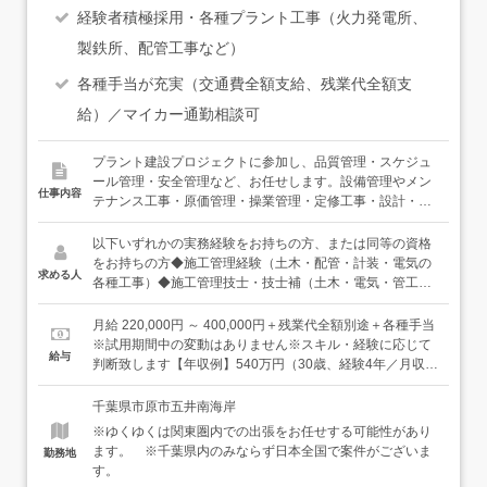
経験者積極採用・各種プラント工事（火力発電所、
製鉄所、配管工事など）
各種手当が充実（交通費全額支給、残業代全額支
給）／マイカー通勤相談可
プラント建設プロジェクトに参加し、品質管理・スケジュ
ール管理・安全管理など、お任せします。設備管理やメン
仕事内容
テナンス工事・原価管理・操業管理・定修工事・設計・調
達・試運転など担当するフェーズもさまざまです。石油化
学の素材や資源を作り出す生産設備である工場内での管理
以下いずれかの実務経験をお持ちの方、または同等の資格
業務が主な仕事です。【具体的には…】■安全管理（朝礼
をお持ちの方◆施工管理経験（土木・配管・計装・電気の
求める人
当番、現場巡回、書類作成など）■工程管理（スケジュー
各種工事）◆施工管理技士・技士補（土木・電気・管工
ル管理など）■品質管理（検査、チェック、試運転資料作
事）◆計装士◆特高ガス取扱主任者◆非破壊試験技術者資
成など）■原価管理（お金の管理など）■取引先および社内
格◆電気主任技術者◆有機溶剤作業主任者
月給 220,000円 ～ 400,000円＋残業代全額別途＋各種手当
や協力会社の各種調整など※業務の変更範囲：雇用主の定
※試用期間中の変動はありません※スキル・経験に応じて
給与
める業務その他、お持ちのスキル・経験に合わせて業務内
判断致します【年収例】540万円（30歳、経験4年／月収
容の相談も可能です。●幅広い年代で活躍中20代の若手層
40万円 ※月給30万円＋残業代＋一律手当）
～60代のベテランまで活躍中です！●資格より経験を重視
千葉県市原市五井南海岸
当社では資格よりも経験を重視しています。実力があれば
※ゆくゆくは関東圏内での出張をお任せする可能性があり
参加できるプロジェクトが多数あります。もちろん有資格
ます。 ※千葉県内のみならず日本全国で案件がございま
勤務地
者は活躍の幅がさらに広がるので、大歓迎です！
す。