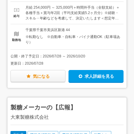
の契約関係、購買、保険の管理・オフィス機器などの選定
歓迎／あれば活かせます＞・総務経験（規定管理、コンプ
と購買管理＜補助金・新規事業サポート＞・補助金の申請
ライアンス、契約書管理、補助金、保険、株主総会対応な
月給 254,000円 ～ 325,000円＋時間外手当（全額支給）＋
業務の補佐、事業報告＜施設・安全衛生＞・各拠点（千葉
ど）・経理・会社法の知識・新規事業・補助金の申請〜事
各種手当＋賞与年2回（平均支給実績5.2ヶ月分）※経験・
給与
本社・東京事務所・種子島等）のファシリティ関連・新事
業報告まで担った経験＜こんなタイプに向いています＞・
スキル・年齢などを考慮して、決定いたします＜想定年収
務所・新工場のセキュリティ方針策定の補佐、社内制度の
人と関わりながら、自分の役割をまっとうしたい方・役職
＞年収500万円～680万円
運用提案・労働安全衛生の主管（安全衛生委員会の運営、
に就くことも見据えて、腰を据えて働きたい方・会社全体
千葉県千葉市美浜区新港 44
工場パトロール、改善指導など）＜IT・システム＞・事業
のために、幅広く動ける方
※転勤なし ※自動車・自転車・バイク通勤OK（駐車場あ
運営に適したネットワーク環境の導入検討・申請◆入社後
勤務地
り）
は…既存の総務メンバーと一緒に、日々の業務から少しず
つ全体像を掴んでいっていただきます。徐々に業務範囲を
広げ、経験を積んでいきましょう。◆ゆくゆくは…あなた
公開・終了予定日：
2026/07/28
～
2026/10/20
の希望や適性に合わせて、管理職としてマネジメント業務
更新日：
2026/07/28
もお任せしたいと考えています。★各拠点のファシリティ
業務は、食堂の運用ルール提案や、拠点の草刈りの計画な
ども含め、多岐にわたります。★総務メンバーは、若手か
気になる
求人詳細を見る
らベテランまで、6名の社員が活躍中！
製糖メーカーの【広報】
大東製糖株式会社