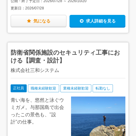
公開・終了予定日：
2026/07/28
～
2026/10/20
更新日：
2026/07/28
気になる
求人詳細を見る
防衛省関係施設のセキュリティ工事にお
ける【調査・設計】
株式会社三和システム
正社員
職種未経験歓迎
業種未経験歓迎
転勤なし
青い海を、悠然と泳ぐウ
ミガメ。与那国島で出会
ったこの景色も、"設
計"の仕事。