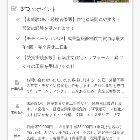
3つ
のポイント
【未経験OK・経験者優遇】住宅建築関連や接客・
営業の経験を活かせます！
【モチベーションUP】成果型報酬制度で賞与は最大
年4回・完全週休二日制
【受賞実績多数】新築注文住宅・リフォーム・庭づ
くりの工事を手掛ける会社
お問い合わせいただいたお客様に対する、お庭・外構工事
の営業・デザイン提案をお任せします。自社に集客を専門
仕事内容
で行うマーケティングチームがあるため、完全反響型の営
業となります。お客様のご要望のヒアリング、提案など、
お客様と向き合う時間に力を注ぐことができる環境です。
未経験OK！建築業界や施工管理など、経験者は優遇しま
＜具体的な仕事の流れ＞・お客様と打ち合わせにてヒアリ
す。＜必須＞・普通自動車運転免許（AT限定可）＜歓迎／
求める人
ング／提案準備「維持しやすいお庭にしたい」「防犯対策
あれば活かせます＞・外構、造園、エクステリア、リフォ
のできる庭にしたい」「ガーデニングを楽しみたい」な
ームなど、住宅建築に関連する実務経験・営業、接客経験
ど、お客様のお悩みやご要望をじっくりと伺い、お客様に
（異業種でもOKです）・CADの使用経験＜こんな方に向
月給 379,000円 ～ ※営業手当35,000円（車両持ち込み手
合わせた提案を行います。お話を伺ったうえで、CADソフ
いています＞・デザインやコーディネートするのが好きな
当2万円、ガソリン手当1.5万円）を含む。通勤手当は別途
給与
トを用いて図面やイメージ図を作成します。↓・デザイン提
方・人と話すことが好きな方・自然やお庭が好きな方・収
支給します。＋各種手当（資格手当・役職手当など）＋イ