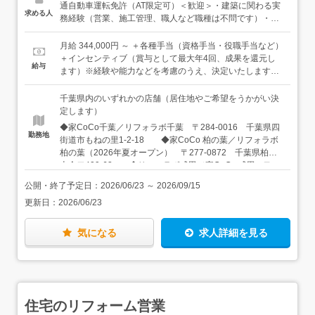
など＜入社したら…＞最初は、先輩社員に同行し、仕事の
通自動車運転免許（AT限定可）＜歓迎＞・建築に関わる実
求める人
流れを覚えていただきます。営業や職人、協力会社、商社
務経験（営業、施工管理、職人など職種は不問です）・施
などと連携しながら工事を進行していきます。みんな穏や
工管理の実務経験＜こんな方に向いています＞・建築に興
かで、経験と知識が豊富な人が多いです。新しいことも勉
味がある方・建築業界経験を活かして、長く続けていきた
月給 344,000円 ～ ＋各種手当（資格手当・役職手当など）
強しながら、少しずつ仕事に慣れていっていただけます
い方・収入アップを目指している方★建築施工管理技士な
＋インセンティブ（賞与として最大年4回、成果を還元し
給与
よ。＜キャリアパス＞施工管理を続けていくことはもちろ
ど資格をお持ちの方は資格手当もあります。もちろん、入
ます）※経験や能力などを考慮のうえ、決定いたします。
ん、将来的には、営業職、設計職、育成・マネジメント職
社後に取得も可能です。
＜年収例＞680万円／入社3年目、37歳850万円／入社9年
などへのキャリアチェンジも可能です。実際に、施工管理
目、45歳
千葉県内のいずれかの店舗（居住地やご希望をうかがい決
から設計職へチャレンジして活躍している先輩社員もいま
定します）
す！★会社全体で施工管理は11名。元ゼネコンや建築業界
◆家CoCo千葉／リフォラボ千葉 〒284-0016 千葉県四
の経験者が多く活躍しています！★現場は北西部を中心と
勤務地
街道市もねの里1-2-18 ◆家CoCo 柏の葉／リフォラボ
した千葉県内。配属は店舗所属ですが、現場はエリア内複
柏の葉（2026年夏オープン） 〒277-0872 千葉県柏市
数店舗をまたいで担当します。
十余二409-63 ◆リフォラボ成田／家CoCo 成田 〒
286-0048 千葉県成田市公津の杜1-27-1（TOTO成田ショ
公開・終了予定日：
2026/06/23
～
2026/09/15
ールーム前） ◆リフォラボ船橋 〒274-0077 千葉県
更新日：
2026/06/23
船橋市薬円台2-23-7 ◆リフォラボ松戸 〒270-2214
千葉県松戸市松飛台392-12 ◆家CoCo Bay幕張／リフ
ォラボ Bay幕張 〒261-0013 千葉県千葉市美浜区打瀬2-
気になる
求人詳細を見る
11 パティオス6番街 ◆家CoCo 船橋 〒274-0821 千
葉県船橋市七林町436 ◆家CoCo 八千代 〒276-
0046 千葉県八千代市大和田新田103-34 ◆家CoCo 新
船橋 〒273-0865 千葉県船橋市夏見4-23-40 ★車通
勤OK（駐車場完備）
住宅のリフォーム営業