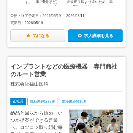
す。（車で5分ほど） ※最寄り駅より遠いため、車や
クレーン操作場にてクレーン操作業務 ↓・日報や不具合箇
手当12,000円夜勤手当20,000円 ※勤務状況により変動い
オートバイ・自転車などでの通勤をお勧めしておりま
所に対する対応内容を所定の書式へ記入または入力。・次
たします。現場手当20,000円 ※流山市現場のみ（ほぼ夜
す。 ・流山市（流山市 下花輪） 東武アーバンライ
の班への引継ぎ ↓おつかれさまでした！※施設内にシャワ
勤専従の為）合計額295,000円／月＋交通費、残業代
公開・終了予定日：
2026/05/19
～
2026/08/11
ン 初石駅より流山IC方面へ徒歩30分ほど ※最寄り駅よ
ーがあるため、さっぱりして帰宅することも可能です。★
更新日：
2026/05/19
り遠いため、車やオートバイ・自転車などでの通勤をお勧
社会人デビューの20代から、家族のために安定した仕事を
めしております。 ・柏市（柏市船戸山高野） 柏IC
探していた30～50代の方までたくさんの採用実績がありま
より利根川方面へ向かって北上（車で15分ほど） 柏駅
す！★
気になる
求人詳細を見る
より最寄りバス停までバスも出ています。 ※最寄り駅
より遠いため、車やオートバイ・自転車などでの通勤をお
勧めしております。
インプラントなどの医療機器 専門商社
のルート営業
株式会社福山医科
正社員
職種未経験歓迎
業種未経験歓迎
納品と回収から始め、い
つか提案ができる営業
へ。コツコツ取り組む毎