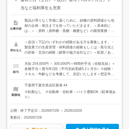
当など福利厚生も充実
製品が滞りなく市場に届くために、砂糖の原料調達から包
材の企画・発注までを担っていただきます。＜具体的に
仕事内容
は…＞・原料（原料糖・黒糖・糖蜜など）の購買業務・包
材の在庫管理・発注、業者との価格交渉・新製品の包材仕
様の検討（包材メーカーとの打ち合わせ）・翌月の生産数
＜必須＞下記のいずれかの経験がある方を募集します。・
量を決める「生販会議」への参加・業者の監査・評価、作
製造業での生産管理・材料調達の経験もしくは・取引先と
求める人
業担当者の監督＜入社後は…＞まずは先輩社員のもとで業
の折衝・交渉の経験（顧客や協力会社など）＜歓迎／あれ
務の流れを覚えていただきます。焦らず、着実に仕事の全
ば活かせます＞・食品製造業での勤務経験・食品表示検定
体像をつかんでいってください。＜慣れてきたら…＞価格
をお持ちの方・包材の作成、仕入れ経験（業界は問いませ
月給 254,000円 ～ 300,000円＋時間外手当（全額支給）＋
交渉や包材メーカーとのやり取りなど、裁量のある業務も
ん）＜こんな方に向いています＞・決められたことをコツ
各種手当＋賞与年2回（平均支給実績5.2ヶ月分）※経験・
給与
少しずつお任せしていきます。将来的には、今回新設する
コツ確実にやり切れる方・言われたことだけでなく、主体
スキル・年齢などを考慮して、決定いたします＜想定年収
班のリーダーとして、チームを取りまとめる立場も見据え
的に業務改善の提案ができる方・腰を据えて長く働きたい
＞年収500万円～630万円
ています。★業務部は、現在4名の社員が活躍中！ベテラ
方・将来的には管理職などキャリアアップも目指している
千葉県千葉市美浜区新港 44
ン社員もいるので、わからないことは何でも聞いてくださ
方
※転勤なし ※自動車・自転車・バイク通勤OK（駐車場あ
い。★商社や委託工場との打ち合わせのため、近隣への外
勤務地
り）
出もあり、メリハリつけて働けます。
公開・終了予定日：
2026/07/28
～
2026/10/20
更新日：
2026/07/28