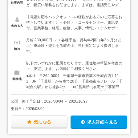
仕事内容
ど、幅広い業務をお任せします。まずは、電話受注やデー
タ入力など、これまでの経験を活かせる仕事から担当して
いただきます。慣れてきたら、スキルなどに応じて、請求
【電話対応やバックオフィスの経験がある方のご応募をお
業務などの経理、人事・総務業務にもチャレンジしていけ
待ちしています！】＜必須＞・コールセンター、電話受
求める人
る環境です！また、人とお話をするのが好きという方は、
付、営業事務、経理、総務、人事、情報システムサポート
将来的には本人の希望や適性、会社の状況に応じて、在宅
のいずれかの業務経験がある方・基本的なパソコン操作が
ケア用品を取り扱う拠点、ショールームでの接客・商品案
できる方・電話を受けながら、内容を正確にパソコンへ入
月給 230,000円 ～ ＋各種手当＋賞与年2回（年2ヶ月分以
内などに携わることができる可能性もあります！電話対応
力できる方＜こんな経験が活かせます＞・コールセンター
上）※経験・能力を考慮の上、当社規定により優遇しま
給与
を中心とした事務経験を活かしながら、将来的には対面で
での受電業務・通信販売やECサイトの電話注文受付・カス
す。
のお客様対応にも活躍の場を広げられる環境です。もちろ
タマーサポートやお客様相談窓口・店舗、ショールーム、
ん、すべてを一人で行うわけではありません。あなたのス
受付などでの接客経験・医療、介護、福祉業界でのお客様
以下のいずれかに配属となります。居住地や希望を考慮の
キルを活かせる仕事をメインにお任せしますので、安心し
対応・営業事務や一般事務での電話対応、データ入力＜こ
上、決定します。お気軽にご相談ください。
てスタートしてください！慣れていけば幅広い仕事に携わ
んな人に向いています＞・人の話を丁寧に聞くことができ
●本社 〒264-0004 千葉県千葉市若葉区千城台西1-11-
れるため、成長意欲が強い方は、さまざまな業務にチャレ
る方・電話でも対面でも、相手に合わせた落ち着いた対応
勤務地
1 JR「千葉駅」から車で20分 千葉都市モノレール「千
ンジできます！＜具体的には＞●電話受注・お客様対応・
ができる方・正確に情報を確認し、入力することが得意な
城台北駅」から徒歩4分 ●柏営業所（在宅ケア事業部併
在宅ケア用品を利用されている一般のお客様や病院スタッ
方・お客様の役に立つ仕事にやりがいを感じる方・将来的
設） 〒277-0832 千葉県柏市北柏3-1-8 染谷ビル1F
フからの電話注文受付・商品名、数量、配送先などの確
にさまざまなお客様対応へ仕事の幅を広げたい方・成長意
JR常磐線「北柏駅」から徒歩2分 ●鴨川営業所 〒296-
認・お問い合わせへの対応・注文内容の社内システムへの
欲が高く、新しい仕事にチャレンジすることが好きな方・
公開・終了予定日：
2026/08/04
～
2026/10/27
0041 千葉県鴨川市東町483-1 JR「安房鴨川駅」から車
入力・担当部署や配送担当者への連絡、引き継ぎ・注文内
複数の業務を並行して行うことが得意な方
更新日：
2026/08/04
で10分 JR「安房鴨川駅」よりバス「亀田病院行き」で
容や登録内容の確認※電話を受けながら、パソコンへ正確
「亀田病院」下車、徒歩13分 ●旭営業所（在宅ケア事
に情報を入力する業務です。●営業サポート・仕入れや売
業部併設） 〒289-2512 千葉県旭市東足洗2926-1
上の処理やデータ入力・取引先からの問い合わせ対応・取
気になる
求人詳細を見る
JR「旭駅」「飯岡駅」から車で5分 ●東京営業所（在宅
引先向けの請求書作成・メーカーとのやりとり●人事・総
ケア事業部併設） 〒143-0006 東京都大田区平和島6-1-
務・採用面接・求人広告の掲載管理・会社備品の発注や在
1 センタービル315号室、415号室 東京モノレール「流