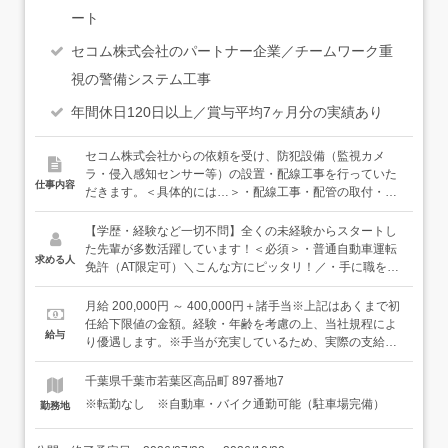
ート
セコム株式会社のパートナー企業／チームワーク重
視の警備システム工事
年間休日120日以上／賞与平均7ヶ月分の実績あり
セコム株式会社からの依頼を受け、防犯設備（監視カメ
ラ・侵入感知センサー等）の設置・配線工事を行っていた
仕事内容
だきます。＜具体的には…＞・配線工事・配管の取付・機
器の設置 など＜入社後は…＞まずは先輩社員に同行し、
道具の使い方や仕事の流れをマンツーマンで学びます。現
【学歴・経験など一切不問】全くの未経験からスタートし
場は規模に応じて2～3名のチームで担当するため、わから
た先輩が多数活躍しています！＜必須＞・普通自動車運転
求める人
ないことはすぐに質問できる環境です。＜慣れてきたら…
免許（AT限定可）＼こんな方にピッタリ！／・手に職をつ
＞経験やスキルに合わせて、より規模の大きな案件や幅広
けて働きたい方・チームワークを大切にし、協力して働け
い現場にも携わっていきます。焦らず一歩ずつ、着実にス
る方・安定した環境で、スキルを身につけたい方
月給 200,000円 ～ 400,000円＋諸手当※上記はあくまで初
テップアップできる環境です。★国家資格の取得を会社で
任給下限値の金額。経験・年齢を考慮の上、当社規程によ
給与
全面サポート！電気工事士など国家資格の取得をサポー
り優遇します。※手当が充実しているため、実際の支給額
ト。初回の受験料のほか、業務に必要な技能講習などの参
は、月給の額より大きくなるケースが多数あります。《モ
加費用も会社で負担します！会社のサポートのもと、一生
デル例（未経験入社）》・年収500万円（入社5年目）・年
千葉県千葉市若葉区高品町 897番地7
役立つ資格を身につけられる環境です。
収700万円（入社11年目）給与はコツコツ着実に上がって
※転勤なし ※自動車・バイク通勤可能（駐車場完備）
勤務地
いきます。入社15年を越えると年収800万円以上の社員
も！実力に見合った給与査定をしっかり行っています。