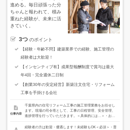
進める。毎日頑張った分
ちゃんと報われて、積み
重ねた経験が、未来に活
きていく。
3つ
のポイント
【経験・年齢不問】建築業界での経験、施工管理の
経験者は大歓迎！
【インセンティブ有】成果型報酬制度で賞与は最大
年4回・完全週休二日制
【創業30年の安定経営】新築注文住宅・リフォーム
工事を手掛ける会社
千葉県内の住宅リフォーム工事の施工管理業務をお任せし
ます。現場の司令塔として、工事の日程管理、安全管理、
仕事内容
進捗管理を行っていただきます。＜具体的には…＞・お客
様や社内のスタッフ、職人との打ち合わせ・工事の日程管
理、安全管理、進捗管理・資材発注・お客様への引き渡し
経験者の方は歓迎・優遇します！未経験もOK＜必須＞・普