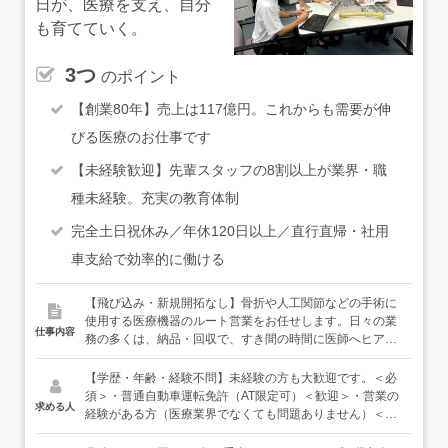
日が、医療を支え、自分
も育てていく。
3つ
のポイント
【創業80年】売上は117億円。これからも需要が伸
びる医療のお仕事です
【未経験歓迎】先輩スタッフの8割以上が業界・職
種未経験。充実の教育体制
完全土日祝休み／年休120日以上／直行直帰・社用
車支給で効率的に働ける
【飛び込み・新規開拓なし】骨折や人工関節などの手術に
使用する医療機器のルート営業をお任せします。日々の業
仕事内容
務の多くは、納品・回収で、すき間の時間に医師へヒアリ
ングを行います。＜具体的には＞●定期訪問、ヒアリン
グ ・訪問や問い合わせで担当の病院、医師からの依頼内
【学歴・年齢・経験不問】未経験の方も大歓迎です。＜必
容を把握 ・手術の内容や時期を医師と打ち合わせし、必
須＞・普通自動車運転免許（AT限定可）＜歓迎＞・営業の
求める人
要な医療機器をヒアリング・提案●調達 ・手術に必要な
経験がある方（医療業界でなくても問題ありません）＜こ
医療機器をメーカーに発注、貸出依頼●検品 ・依頼した
んな人に向いています＞・需要がなくならない業界で働き
医療機器に間違いがないか、丁寧にチェック●納品 ・医