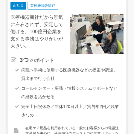
正社員
業種未経験歓迎
医療機器商社だから景気
に左右されず、安定して
働ける。100億円企業を
支える事務はやりがいが
大きい。
3つ
のポイント
病院へ手術に使用する医療機器などの提案や調達、
貸出まで行う会社
コールセンター・事務・情報システムサポートなど
の経験を活かせる
完全土日祝休み／年休120日以上／賞与年2回／残業
少なめ
在宅ケア用品を利用されている一般のお客様からの電話注
文受付を中心に、受注内容のデータ入力や営業サポートな