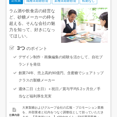
正社員
職種未経験歓迎
業種未経験歓迎
転勤なし
ラム酒や飲食店の経営な
ど、砂糖メーカーの枠を
超える。そんな会社の魅
力を知って、好きになっ
てほしい。
3つ
のポイント
デザイン制作・画像編集の経験を活かして、自社ブ
ランドを発信
創業74年、売上高約90億円。含蜜糖でシェアトップ
クラスの製糖メーカー
週休二日（土日）＋祝日／賞与平均5.2ヶ月分／手
当など福利厚生充実
大東製糖およびグループ会社の広報・プロモーション業務
を、外部業者と社内をつなぐ調整役として担っていただき
仕事内容
ます。【具体的には…】●Webサイト・SNS運用業務・外