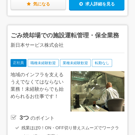
きます。ですので、未経験の方もご安心ください！現在、
気になる
求人詳細を見る
20代～60代まで幅広いスタッフが働いており、そのほとん
ど（99％）が未経験からのスタートです。★仕事終わりに
は、浴室・シャワー室が完備されていますので、キレイな
状態で帰宅することができます。
ごみ焼却場での施設運転管理・保全業務
新日本サービス株式会社
正社員
職種未経験歓迎
業種未経験歓迎
転勤なし
地域のインフラを支える
うえでなくてはならない
業務！未経験からでも始
められるお仕事です！
3つ
のポイント
残業ほぼ0！ON・OFF切り替えスムーズでワークラ