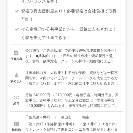
イフバランス充実！
資格取得支援制度あり！必要資格は会社負担で取得
可能！
≪安定性◎≫公共事業だから、景気に左右されにく
く腰を据えて仕事できる！
公共施設（ごみ焼却場）での施設運転管理業務をお任せし
ます！■具体的には…・日常の巡視点検・焼却状況の監
仕事内容
視・警報・故障対応・クレーンの操作※勤務地による・日
報の作成・不具合報告書等の作成 など※定期的に各設備
や機器の点検・調整・清掃、消耗品の交換作業も発生しま
【未経験の方、大歓迎！】学歴や年齢、資格などは一切不
す。≪マニュアル充実＆資格取得支援制度あり≫ほとんど
問です。≪向いている方≫・チームワークを大切にする方
求める人
が未経験スタートのため、わかりやすいマニュアルを完備
（班ごとに行動します）・意欲的に仕事に取り組める方・
しています！入社後は、施設の説明や業務開始前の安全衛
手に職をつけて働きたい方・腰を据えて長く勤めたいと考
生教育を行い、その後は実際の現場でマニュアルに沿って
えている方・ルールを守り安全に業務に従事できる方ご入
月給 240,000円 ～ 310,000円＋各種手当（時間外手当、家
先輩が丁寧に指導・教育を行っていきます。また、2級ボ
社時の経験や資格は不問。ご入社後に一つずつ覚えていた
族手当、資格手当など）※上記月給額には一律住宅手当
給与
イラー技士や危険物取扱者乙種4類など現場で必要な資格
だければ構いません。安定した環境で長く働きたいという
（10,000円）を含みます。※夜間勤務は時間数に応じて夜
は、取得に関するサポート制度があります！（諸条件あ
方はぜひご応募ください。
勤手当を支給します。※残業が発生した場合、残業代は別
り）班長や別職種へキャリアアップした先輩も多数！■一
途100％支給します。【給与例】（1）保全班基本給
千葉県酒々井町 ・ 流山市 ・ 柏市
日の流れ（一例）・朝礼 および 前の班からの業務引継ぎ
230,000円住宅手当10,000円資格手当3,000円扶養手当
・酒々井町（印旛郡 酒々井町） 酒々井ICより酒々井ア
（安全確認） ↓・各機器類の巡回・点検（施設内を歩きま
12,000円合計額255,000円／月＋交通費、残業代（2）運転
ウトレットを目指して進みコンビニを右に曲がるとありま
勤務地
す）・中央操作室にてモニター監視業務・中央操作室横の
班基本給230,000円住宅手当10,000円資格手当3,000円扶養