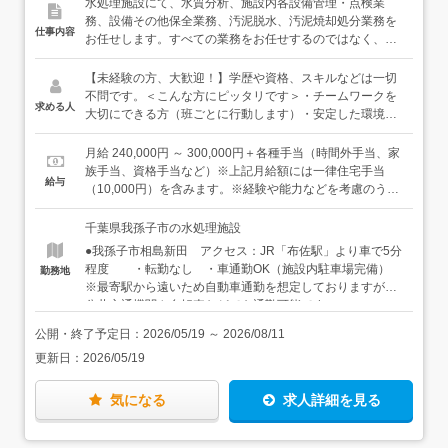
水処理施設にて、水質分析、施設内各設備管理・点検業
務、設備その他保全業務、汚泥脱水、汚泥焼却処分業務を
仕事内容
お任せします。すべての業務をお任せするのではなく、上
記業務の中で適性等を見て配属業務が決まり、それぞれの
班ごとに日々の業務にあたっていただきます。＜具体的に
【未経験の方、大歓迎！】学歴や資格、スキルなどは一切
は＞・施設内の設備の点検や操作・メーターなどの巡視点
不問です。＜こんな方にピッタリです＞・チームワークを
求める人
検、報告業務・水質を改善するための薬液の投入管理・エ
大切にできる方（班ごとに行動します）・安定した環境で
リア内各所ポンプ場の稼働状況確認・対象地域（我孫子市
腰を据えて働きたい方・資格取得などを通して、手に職を
近隣）のマンホールなどの点検 ・水質分析業務など・汚
つけたい方・ルールを守り安全に業務に取り組める方
月給 240,000円 ～ 300,000円＋各種手当（時間外手当、家
泥脱水業務・汚泥焼却業務＜入社後は＞はじめの1ヶ月～2
族手当、資格手当など）※上記月給額には一律住宅手当
給与
ヶ月は、各チームでの業務を少しずつ経験していただい
（10,000円）を含みます。※経験や能力などを考慮のう
て、施設での仕事について基本を学んでいただきます。そ
え、決定します。※残業が発生した場合、残業代は別途
のうえで、適性や希望に応じてチームに配属となり、メイ
100％支給します。＜給与例＞基本給：230,000円住宅手
千葉県我孫子市の水処理施設
ン業務を決定していきます。チームでは、OJT研修を通し
当：10,000円資格手当：3,000円扶養手当：12,000円夜勤
●我孫子市相島新田 アクセス：JR「布佐駅」より車で5分
て仕事を覚えていただきます。★関連資格（第二種電気工
手当：17,000円（月7日の夜勤 勤務想定）合計額：
程度 ・転勤なし ・車通勤OK（施設内駐車場完備）
勤務地
事士や危険物取扱者乙種4類、下水道技術検定など）の取
272,000円／月＋交通費
※最寄駅から遠いため自動車通勤を想定しておりますが、
得費用は、会社全額負担でサポートいたします。★チーム
公共交通機関や自転車などでも通勤可能です。
で仕事をするため、わからないこと、不安なことはいつで
も周りに聞くことができます。★必要な知識・資格はあり
公開・終了予定日：
2026/05/19
～
2026/08/11
ません！まずは先輩社員から業務を学び、お仕事に慣れて
更新日：
2026/05/19
いただくことからスタート。※もちろん経験者の方も大歓
迎です！！
気になる
求人詳細を見る