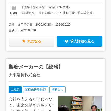
わる施設の監視カメラやセンサーなどのセキュリティシス
は、月給の額より大きくなるケースが多数あります。《モ
テムの設置や取替工事などに携わります。防衛省管轄、一
デル例（未経験入社）》・年収350万円（入社2年目）・年
千葉県千葉市若葉区高品町 897番地7
般の人は立ち入ることができない島など、特殊な現場が多
収500万円（入社5年目）・年収700万円（入社11年目）給
※転勤なし ※自動車・バイク通勤可能（駐車場完備）
勤務地
いのも特徴です。※守秘義務につき、詳細な現場について
与はコツコツ着実に上がっていきます。入社15年を越える
は面接時にお話します※出張期間中の勤務時間外の過ごし
と年収800万円以上の社員も！実力に合った給与査定をし
方は、もちろん自由。移動費・ホテル代はもちろん、千葉
っかり行っています。
公開・終了予定日：
2026/07/28
～
2026/10/20
への帰宅の際にかかる交通費は全額会社負担です。
更新日：
2026/07/28
気になる
求人詳細を見る
製糖メーカーの【総務】
大東製糖株式会社
正社員
業種未経験歓迎
転勤なし
会社を支えるだけじゃな
く、未来の働き方をデザ