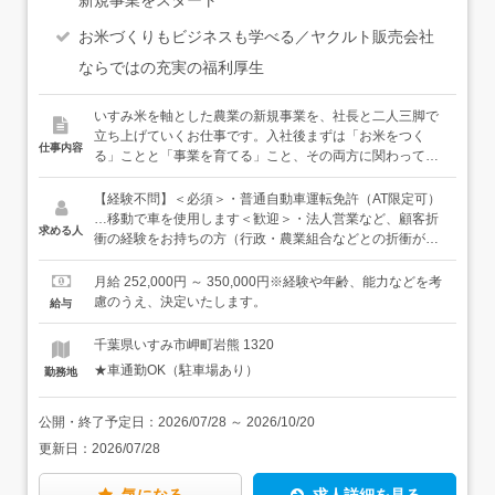
お米づくりもビジネスも学べる／ヤクルト販売会社
ならではの充実の福利厚生
いすみ米を軸とした農業の新規事業を、社長と二人三脚で
立ち上げていくお仕事です。入社後まずは「お米をつく
仕事内容
る」ことと「事業を育てる」こと、その両方に関わってい
ただきます。＜具体的には＞（1）お米をつくるまずは自
分たちの手で、いすみ米を育てるところから。田植えや稲
【経験不問】＜必須＞・普通自動車運転免許（AT限定可）
刈りをはじめ、田んぼの管理を一年を通して行います。社
…移動で車を使用します＜歓迎＞・法人営業など、顧客折
求める人
長も一緒に田んぼに入るので、農業が未経験でも心配いり
衝の経験をお持ちの方（行政・農業組合などとの折衝があ
ません。（2）事業を育てるたとえば、いすみ米を使った
ります）・農業に関する知識や経験をお持ちの方※上記は
加工商品の企画、田んぼを広げていくための行政や専門機
あくまで歓迎条件です。仕事内容に直接関連がなくとも、
月給 252,000円 ～ 350,000円※経験や年齢、能力などを考
関とのやりとり、販路の開拓、必要書類の作成など、事業
活かしていただける経験や知見は多くあると思っていま
慮のうえ、決定いたします。
給与
を前に進める仕事にも幅広く関わっていただきます。★仕
す。多様なご経歴を歓迎しておりますので、まずは面接で
事には、季節ごとの波があります。農繁期（春〜初秋）は
お話ができると嬉しいです。
千葉県いすみ市岬町岩熊 1320
田んぼの作業が中心。農閑期（秋〜冬）は、近隣の農業法
★車通勤OK（駐車場あり）
勤務地
人で農業を学んだり、事業を前に進めるための企画や事務
を進めたりと、時期に応じて業務のバランスを調整してい
きます。★いずれ仲間が増えてきたら、あなたに事業推進
公開・終了予定日：
2026/07/28
～
2026/10/20
の中心を担ってほしいと思っています。社長のすぐ隣で、
更新日：
2026/07/28
事業のすべてに関わり、自分の手で動かしていく。立ち上
げの一部始終を経験できるのは、これからの財産になるは
ずです。【今後のビジョン】・生産ー販売（販路開拓）販