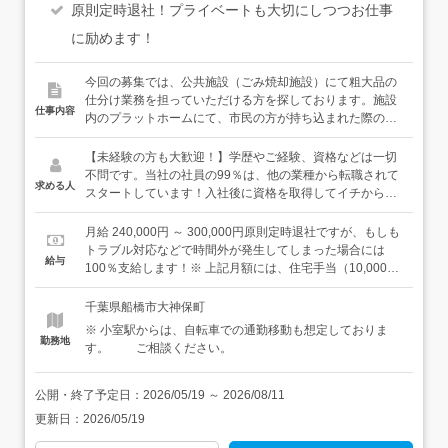
原則定時退社！プライベートも大切にしつつお仕事
に励めます！
今回の募集では、公共施設（ごみ焼却施設）にて粗大品の
仕分け業務を担っていただける方を探しております。施設
仕事内容
内のプラットホームにて、市民の方が持ち込まれた際の車
の誘導や、粗大品の仕分け業務を行っていただきます。仕
事で必要な資格は、ご入社後に会社の資格取得支援制度に
【未経験の方も大歓迎！】学歴やご経験、資格などは一切
て取得でき、この先に役立つスキルが身につきます。＜具
不問です。当社の社員の99％は、他の業種から転職されて
求める人
体的には＞・粗大品の受入、仕分け・分別作業 ├ 受入：
スタートしています！入社後に資格を取得してイチから仕
一般市民が粗大品を持ち込まれる際の、車の誘導と粗大品
事を覚えていくことができますので、未経験の方も安心し
を降ろす場所を指示します ├ 仕分け・分別：金属類やガ
てご応募ください。「ちょっと気になる」という方も、入
月給 240,000円 ～ 300,000円原則定時退社ですが、もしも
ラス、木材など、大きく分別した後に破砕機に投入しま
社前に職場見学を必ず実施しているので、その時に最終決
トラブル対応などで時間外が発生してしまった場合には
給与
す └ その後、慣れてきた方や資格保有者については、フ
定をしていただいて大丈夫です。
100％支給します！※ 上記月額には、住宅手当（10,000
ォークリフトやショベルローダーにて分別されたものをリ
円）を含んでおります。※ ご経験や能力などを考慮してご
サイクル処理するために指定された場所へ集めます※上記
提示します。＜ 給与例 ＞基本給：230,000円住宅手当：
千葉県船橋市大神保町
の作業は班体制で行いますので、ご不明点は先輩スタッフ
10,000円資格手当：3,000円スキル手当：5,000円扶養手
※ 小室駅からは、自転車での通勤移動も想定しておりま
に確認しながら進めることができます。≪資格取得支援制
当：12,000円合計額：260,000円／月 ＋ 交通費
勤務地
す。 ご相談ください。
度あり≫仕事で必要な免許や資格は、会社にて負担いたし
ますので頑張って取得を目指してください。例）フォーク
リフト、ショベルローダー、その他の重機の操作免許、ボ
公開・終了予定日：
2026/05/19
～
2026/08/11
イラー技士、危険物取扱者など＜ご入社後は＞まずは座学
更新日：
2026/05/19
研修（安全教育など）を行います。その後、先輩社員との
OJT（オンジョブトレーニング）にて仕事を覚えていただ