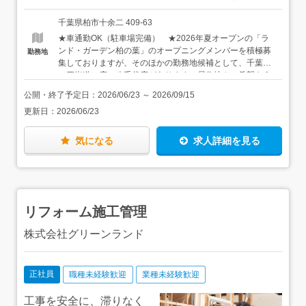
案／見積書作成見積書は積算ソフトを導入しており、ひな
入アップを目指している方
ンセンティブ（賞与として最大年4回、成果を還元しま
形を使用しますので、はじめての方も安心です。↓・デザイ
す）※経験や能力などを考慮のうえ、決定いたします。＜
千葉県柏市十余二 409-63
ン決定後、施工管理に引継ぎ施工管理は別の担当者になり
年収例＞600万円／入社3年目、31歳800万円／入社6年
★車通勤OK（駐車場完備） ★2026年夏オープンの「ラ
ますが、営業も適宜施工中の現場に伺い、連携しながら工
目、37歳
ンド・ガーデン柏の葉」のオープニングメンバーを積極募
勤務地
事を進めていきます。↓・施工完了／お引き渡しお引き渡し
集しておりますが、そのほかの勤務地候補として、千葉
に立ち会い、そこでお客様に喜んでいただけたり、直接感
（四街道）店、八千代店があります。居住地やご希望をう
謝の言葉をいただけることもあります。自らのデザインが
かがい決定します。 ・「ランド・ガーデン千葉」 〒
形になる感動も大きいです。＜入社後は…＞未経験の方
公開・終了予定日：
2026/06/23
～
2026/09/15
284-0016 千葉県四街道市もねの里1-2-18 アクセス：四
は、先輩社員に同行し、打ち合わせ同席、現場訪問を行っ
更新日：
2026/06/23
街道I.Cより車で1分 ・「ランド・ガーデン八千代」
ていただきます。お庭のデザインがはじめてでも、研修を
〒276-0046 千葉県八千代市大和田新田103-34 アクセ
しっかり行いますので安心してください。CADの使い方や
ス：東葉高速鉄道「八千代緑が丘駅」より徒歩17分
見積書の作成も実務を通してお教えします。＜慣れてきた
気になる
求人詳細を見る
ら…＞少しずつ業務に慣れていただき、3ヶ月程度でお客
様の対応もお願いする予定です。何かあれば先輩社員がフ
ォローします。★エリアは千葉県北西部（柏市・流山市・
我孫子市・野田市など）です。新築とリフォームの割合は
2:8です。★全体では20～30代を中心に男女とも活躍して
リフォーム施工管理
います！「ランド・ガーデン柏の葉」は2026年夏オープン
の新店のため、先輩社員と2名体制になります。
株式会社グリーンランド
正社員
職種未経験歓迎
業種未経験歓迎
工事を安全に、滞りなく