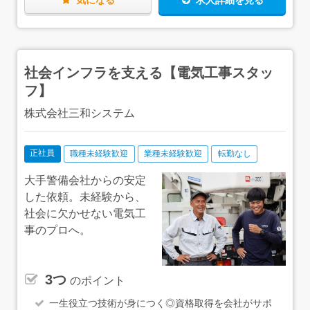
気になる
求人詳細を見る
路については、まずは城北ヤクルトが繋がりを持つ学校や
病院、施設をメインに。数年後には、米の加工・商品化
や、冬季のイチゴや菜の花などの栽培にも広げていきたい
と思っています。・教育事業企業向けの人事研修。土を触
り自然と触れ合うことで心の健康を向上させる、農業体験
社会インフラを支える【電気工事スタッ
型プログラムの実施を目指します。・ジョイントベンチャ
ー事業田んぼ一枚を企業と共同で耕作し、繁忙期の作業に
フ】
社員の方が参加。企業のCSR（社会貢献）と、地域農業の
保全をつなぐ取り組みです。こうした構想を、一緒に一つ
株式会社三和システム
ずつ実現していければと思っています。
正社員
職種未経験歓迎
業種未経験歓迎
転勤なし
大手警備会社からの安定
した依頼。未経験から、
社会に欠かせない電気工
事のプロへ。
3つ
のポイント
一生役立つ技術が身につく◎資格取得を会社がサポ