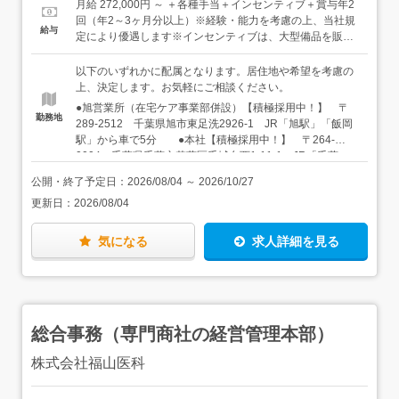
たい方・コツコツ取り組むことが好きな方
月給 272,000円 ～ ＋各種手当＋インセンティブ＋賞与年2
療機器を病院へ配送・納品●回収 ・手術終了後、翌日に
回（年2～3ヶ月分以上）※経験・能力を考慮の上、当社規
給与
医療機器の回収●返却 ・病院から回収した医療機器をメ
定により優遇します※インセンティブは、大型備品を販売
ーカーへ発送し返却 ＜安心の教育体制＞入社後すぐに、
した場合につきます◎想定年収408万円（賞与3ヶ月分が支
一人で病院を任せることはありません。1年目は先輩社員
給された場合）＜独り立ち後は月給30万2,000円以上＞1年
以下のいずれかに配属となります。居住地や希望を考慮の
に同行し、納品・回収を通じて仕事の流れを覚えるところ
に1度、3ステップの研修を1つずつクリアするごとに、営
上、決定します。お気軽にご相談ください。
からスタートします。・医療機器の名前や用途を覚える・
業能力手当を月1万円ずつ追加。3ステップ後は手当3万
●旭営業所（在宅ケア事業部併設）【積極採用中！】 〒
納品・回収の手順に慣れる・先輩が医師とどう話している
円・月給30万2,000円以上です。【年収例】450万円／入社
勤務地
289-2512 千葉県旭市東足洗2926-1 JR「旭駅」「飯岡
かを見て学ぶ知識や経験は、すべて現場で少しずつ身につ
3年目500万円／入社5年目600万円／入社8年目
駅」から車で5分 ●本社【積極採用中！】 〒264-
けていけば大丈夫です。「まずは覚えることに集中する」
0004 千葉県千葉市若葉区千城台西1-11-1 JR「千葉
期間がしっかり用意されています。ひとり立ちまでに3年
駅」から車で20分 千葉都市モノレール「千城台北駅」か
程度かかると想定しています。焦らず着実に成長していき
公開・終了予定日：
2026/08/04
～
2026/10/27
ら徒歩4分 ●柏営業所（在宅ケア事業部併設） 〒277-
ましょう。＜一緒に働くメンバーは…＞社員の8割以上
更新日：
2026/08/04
0832 千葉県柏市北柏3-1-8 染谷ビル1F JR常磐線「北
が、業界・職種未経験で始めました。20代～40代を中心と
柏駅」から徒歩2分 ●鴨川営業所 〒296-0041 千葉
した活気のある雰囲気です。日中は各々外出していること
県鴨川市東町483-1 JR「安房鴨川駅」から車で10分
が多いですが、帰社した際には「あそこのラーメン美味し
気になる
求人詳細を見る
JR「安房鴨川駅」よりバス「亀田病院行き」で「亀田病
かったよ」「今度○○病院に行くんだけど、近くでおすすめ
院」下車、徒歩13分 ●東京営業所（在宅ケア事業部併
の店はある？」なんて雑談で盛り上がることも。
設） 〒143-0006 東京都大田区平和島6-1-1 センター
ビル315号室、415号室 東京モノレール「流通センター
駅」から徒歩1分 ●横浜営業所 〒225-0013 神奈川
総合事務（専門商社の経営管理本部）
県横浜市青葉区荏田町488-12 プラザ池尻1 106号室
東急田園都市線「江田駅」から徒歩5分 ※社用車を一
株式会社福山医科
人一台支給しています。基本的に、社用車での通勤です。