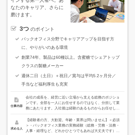
インする第一人者へ。あ
なたのキャリア、さらに
磨けます。
3つ
のポイント
バックオフィス分野でキャリアアップを目指す方
に、やりがいのある環境
創業74年、製品は60種以上。含蜜糖でシェアトップ
クラスの製糖メーカー
週休二日（土日）＋祝日／賞与は平均5.2ヶ月分／
手当など福利厚生も充実
会社の成長を、経営に近い立場から支える総務のポジショ
ンです。全部を一人にお任せするのではなく、分担して業
仕事内容
務にあたります。入社後は経験のあるものからお任せし、
徐々に業務範囲を広げていきます。◆具体的には…＜経営
サポート・法務＞・株主総会・取締役会の運営、外部団体
【経験者の方、大歓迎。年齢・業界は問いません】＜必須
（製糖工業会等）・関連会社対応・社内規定の整備、コン
＞・バックオフィス業務の実務経験（総務・労務・法務・
求める人
プライアンス対応＜契約・購買管理＞・契約書・事務所等
人事・経理など、どれかひとつでもあれば大丈夫です）＜