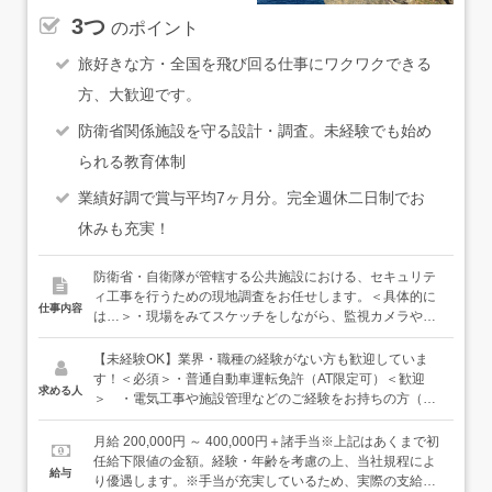
3つ
のポイント
旅好きな方・全国を飛び回る仕事にワクワクできる
方、大歓迎です。
防衛省関係施設を守る設計・調査。未経験でも始め
られる教育体制
業績好調で賞与平均7ヶ月分。完全週休二日制でお
休みも充実！
防衛省・自衛隊が管轄する公共施設における、セキュリテ
ィ工事を行うための現地調査をお任せします。＜具体的に
仕事内容
は…＞・現場をみてスケッチをしながら、監視カメラやセ
ンサーなどの位置を決めていきます・設置のために必要な
配線の種類を決めていきます・（可能であれば）手書きの
【未経験OK】業界・職種の経験がない方も歓迎していま
スケッチをデータとしてまとめ、社内で共有します●チェ
す！＜必須＞・普通自動車運転免許（AT限定可）＜歓迎
求める人
ックリストや機材のパターンは、誰でも分かりやすいよう
＞ ・電気工事や施設管理などのご経験をお持ちの方（慣
に一覧表を作成しています●ゆくゆくは、現場の進捗管理
れるのが早いと思います！）・出張を楽しめる方や、場所
や施工など、ご希望にあわせてジョブチェンジも可能です
に固定されない仕事をしてみたい方未経験スタート・中途
月給 200,000円 ～ 400,000円＋諸手当※上記はあくまで初
Q：どんな施設・案件に携わるの…？関わるのは、災害や
入社の社員が多く在籍しているのでご安心ください！
任給下限値の金額。経験・年齢を考慮の上、当社規程によ
給与
外部の脅威など、万が一の有事に備える工事。防衛省に関
り優遇します。※手当が充実しているため、実際の支給額