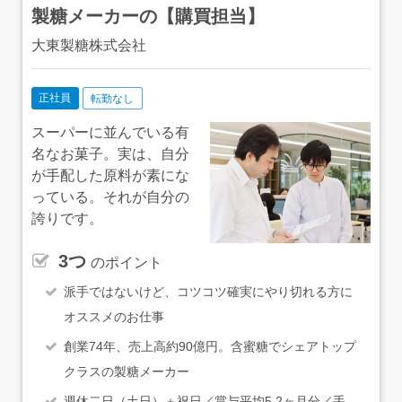
製糖メーカーの【購買担当】
大東製糖株式会社
正社員
転勤なし
スーパーに並んでいる有
名なお菓子。実は、自分
が手配した原料が素にな
っている。それが自分の
誇りです。
3つ
のポイント
派手ではないけど、コツコツ確実にやり切れる方に
オススメのお仕事
創業74年、売上高約90億円。含蜜糖でシェアトップ
クラスの製糖メーカー
週休二日（土日）＋祝日／賞与平均5.2ヶ月分／手