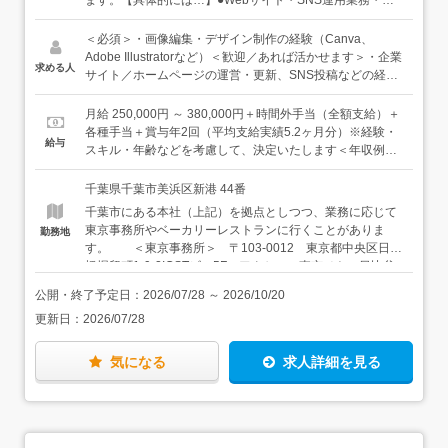
部の協力会社との打ち合わせ・社内から協力会社への依頼
事項の伝達・進捗確認・SNS投稿作業●デザインディレク
＜必須＞・画像編集・デザイン制作の経験（Canva、
ション業務・パッケージやプロモーションツールを外部デ
Adobe Illustratorなど）＜歓迎／あれば活かせます＞・企業
求める人
ザイナーと協力し制作●制作業務・SNS用画像や営業提案
サイト／ホームページの運営・更新、SNS投稿などの経験
資料などのデザイン制作（Canvaなどを使用）・自社Web
（協力会社に対するディレクション経験でもOKです）・企
ページの簡単な修正・写真・画像素材のデータ整理・保管
業の広報としての実務経験※上記は歓迎条件であり、必須
月給 250,000円 ～ 380,000円＋時間外手当（全額支給）＋
管理●メディアの取材依頼対応・掲載内容の調整や発信内
ではありません。応募にあたり、広報・PRの経験は不問な
各種手当＋賞与年2回（平均支給実績5.2ヶ月分）※経験・
給与
容の管理★その他、イベントの際は準備や設営など運営補
ので「チャレンジしてみたい」と感じていただけた方は、
スキル・年齢などを考慮して、決定いたします＜年収例＞
助をお任せします。【入社後は…】社内メンバーがサポー
ぜひご応募ください！※その他にも、動画制作・編集の経
年収485万円（月給25万円＋賞与2回／30歳・経験1年）年
トしますので、相談しながら進めていただければ大丈夫で
験、HTMLやCSSの基礎知識、マーケティング知識も活か
収600万円（月給32万円＋賞与2回／35歳・主任・経験1
千葉県千葉市美浜区新港 44番
す。広報の専任担当はいないため、あなたのやり方を取り
せます。＜こんなタイプに向いています＞・素材、製法、
年）年収650万円（月給35万円＋賞与2回／40歳・係長・
千葉市にある本社（上記）を拠点としつつ、業務に応じて
入れていける環境です。【慣れてきたら…】種子島事業や
食文化そのものに対しても興味を持てる方・料理やパン作
経験3年）
東京事務所やベーカリーレストランに行くことがありま
勤務地
ベーカリー事業、千葉県産品コラボなど、幅広いブランド
り、お菓子作りなどが好きな方・「良いもの」をどうすれ
す。 ＜東京事務所＞ 〒103-0012 東京都中央区日本
の発信に関わっていただきたいと思います。
ば他者に魅力的に伝えられるかを考えるのが好きな方・好
橋堀留町1-9-2ICSTビル5F アクセス：東京メトロ日比谷
奇心を持って、情報をリサーチできる方
線・都営浅草線「人形町駅」A5出口より徒歩3分 ＜ベ
公開・終了予定日：
2026/07/28
～
2026/10/20
ーカリーレストラン（Farm to Me）＞ 〒135-0006 東京
更新日：
2026/07/28
都江東区常盤1丁目4-4 アクセス：東京メトロ半蔵門線
「清澄白河駅」より徒歩8分 ※転勤なし ※本社は自
動車・自転車・バイク通勤OK（駐車場あり）
気になる
求人詳細を見る