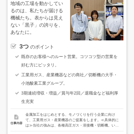
地域の工場を動かしてい
るのは、私たちが届ける
機械たち。表からは見え
ない「黒子」の誇りを、
あなたに。
3つ
のポイント
既存のお客様へのルート営業。コツコツ型の営業を
好む方にピッタリ。
工業用ガス、産業機器などの商社／切断機の大手・
小池酸素工業グループ。
3期連続増収・増益／賞与年2回／退職金など福利厚
生充実
金属加工をはじめとする、モノづくりを行う企業に向け
て、工業用ガス・産業機器のご提案をします。≪具体的に
仕事内容
は≫当社の強みは、各種高圧ガス・溶接機・切断機。いず
れも金属を切る・曲げる・溶接する際に必要となるもので