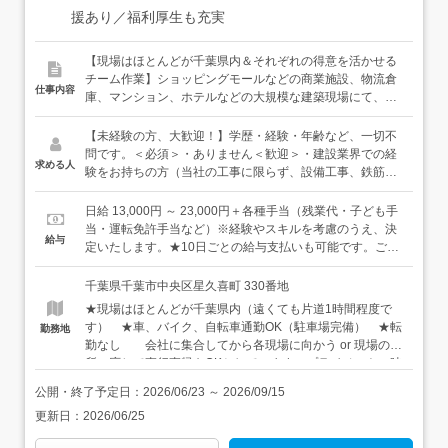
援あり／福利厚生も充実
【現場はほとんどが千葉県内＆それぞれの得意を活かせる
チーム作業】ショッピングモールなどの商業施設、物流倉
仕事内容
庫、マンション、ホテルなどの大規模な建築現場にて、
「コンクリート打設」に関わる作業をお任せします。＜コ
ンクリート打設とは＞建物の床や柱、基礎などをつくると
【未経験の方、大歓迎！】学歴・経験・年齢など、一切不
きに、型枠と呼ばれる枠の中にコンクリートを流し込み、
問です。＜必須＞・ありません＜歓迎＞・建設業界での経
求める人
固めていく作業のことです。＜具体的な作業内容（一例）
験をお持ちの方（当社の工事に限らず、設備工事、鉄筋工
＞・打設前の準備作業（ワイヤーメッシュの設置、作業ス
事、土木工事など、別分野の経験も大歓迎です）★経験者
ペース整理、資材準備・運搬など）・コンクリート打設作
の方は、給与を優遇いたします。
日給 13,000円 ～ 23,000円＋各種手当（残業代・子ども手
業（流し込み、振動機を使った充填、仕上げなど）・片付
当・運転免許手当など）※経験やスキルを考慮のうえ、決
給与
け、清掃（道具の清掃、現場の整理整頓など）・付随作業
定いたします。★10日ごとの給与支払いも可能です。ご希
（資材移動、不要物の除去など）＜入社後は＞基本的なこ
望の方はご相談ください。★仮に夜勤が発生した場合は、
とから、先輩社員がしっかりとサポートします。現場で
日給×1.5倍となります。夜勤の頻度は、2ヶ月に1週間程度
千葉県千葉市中央区星久喜町 330番地
は、必ず星有の社員がいますし、当社の社員が職長（現場
です（それ以下の場合もあります）。★入社1年目・未経
★現場はほとんどが千葉県内（遠くても片道1時間程度で
のリーダー）として仲間をまとめています。また、現場は
験のスタッフは手当を含めると月収30万円前後になってい
す） ★車、バイク、自転車通勤OK（駐車場完備） ★転
勤務地
男女別のお手洗いや更衣室、清潔な休憩所などが完備され
ます。★普通自動車免許（AT限定もOK）をお持ちの方
勤なし 会社に集合してから各現場に向かう or 現場の場
ており、安全管理・労働管理が徹底されているため、安心
は、月1万円の手当が加算されます！＜年収例＞・年収360
所に応じて直行直帰もOKとしています。プライベートの時
して働いていただけます。＜ゆくゆくは＞職人として活躍
万円〜※360万円は未経験から始めた場合の最低ラインで
間も大事にしてほしいため、効率よく働けるよう常にアッ
していくことはもちろん、職長と呼ばれる現場をまとめる
す。関連の経験がある方は優遇しますし、未経験の方も入
公開・終了予定日：
2026/06/23
～
2026/09/15
プデートしています。
立場にチャレンジすることもできます。「職長」という言
社後の頑張り次第でどんどん上がっていきます。また、経
更新日：
2026/06/25
葉は難しそうに思えるかもしれませんが、実は気配りや作
験5年・50代の社員の年収は800万円！当社では、経験・年
業の段取りが得意な方、異業種でスタッフの管理をしてい
齢に関わらず、会社への貢献度を正当に評価します。