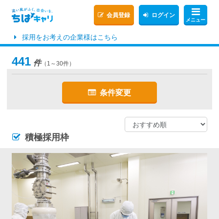
会員登録
ログイン
メニュー
採用をお考えの企業様はこちら
441
件
（1～30件）
条件変更
積極採用枠