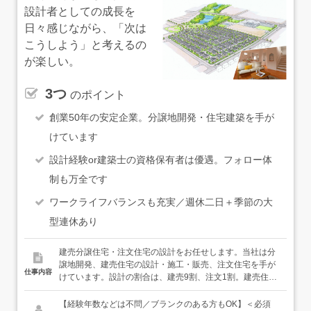
設計者としての成長を
日々感じながら、「次は
こうしよう」と考えるの
が楽しい。
3つ
のポイント
創業50年の安定企業。分譲地開発・住宅建築を手が
けています
設計経験or建築士の資格保有者は優遇。フォロー体
制も万全です
ワークライフバランスも充実／週休二日＋季節の大
型連休あり
建売分譲住宅・注文住宅の設計をお任せします。当社は分
譲地開発、建売住宅の設計・施工・販売、注文住宅を手が
仕事内容
けています。設計の割合は、建売9割、注文1割。建売住宅
でも「同じ家はつくらない」を理念としており、敷地条件
や想定する暮らしに合わせて、毎回違った設計を行ってい
【経験年数などは不問／ブランクのある方もOK】＜必須