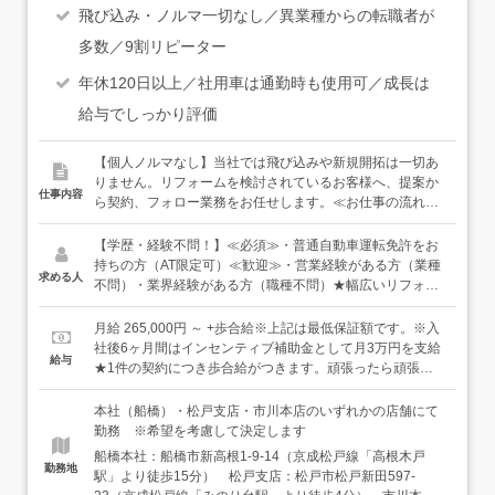
飛び込み・ノルマ一切なし／異業種からの転職者が
多数／9割リピーター
年休120日以上／社用車は通勤時も使用可／成長は
給与でしっかり評価
【個人ノルマなし】当社では飛び込みや新規開拓は一切あ
りません。リフォームを検討されているお客様へ、提案か
仕事内容
ら契約、フォロー業務をお任せします。≪お仕事の流れ≫
お客様からお問い合わせをいただく↓ご訪問、現地調査（お
客様宅に伺います）↓お客様に合ったリフォームの提案、お
【学歴・経験不問！】≪必須≫・普通自動車運転免許をお
見積り作成↓契約、工事手配（契約後は施工管理スタッフに
持ちの方（AT限定可）≪歓迎≫・営業経験がある方（業種
求める人
引継ぎます）※案件の規模により、現場の管理もお任せし
不問）・業界経験がある方（職種不問）★幅広いリフォー
ます≪ポイント≫●こちらから新規開拓はしません（既存
ム案件があるので、施工管理等の経験者の方は活かせる部
のお客様がメインで、新規のお客様はチラシや相談会をき
分も多いです！「正社員で新しいことに挑戦したい」「未
月給 265,000円 ～ +歩合給※上記は最低保証額です。※入
っかけに声がかかります）●入社後、約3ヶ月～6ヶ月はし
経験で営業にチャレンジするなら実績のある会社がいい
社後6ヶ月間はインセンティブ補助金として月3万円を支給
給与
っかりとした研修を行います。先輩社員と一緒に一連の仕
な」「お金をもっと稼ぎたい」など、当社への志望理由は
★1件の契約につき歩合給がつきます。頑張ったら頑張っ
事の流れを学びます。●対応エリアは、近隣エリアが中
この3つが上位を占めています！
た分だけあなたにお給料として還元します（MAX月収90万
心！
円以上も！）【年収例】年収344万円（入社1年目）年収
本社（船橋）・松戸支店・市川本店のいずれかの店舗にて
788万円（入社3年目）年収1247万円（入社7年目）☆TOP
勤務 ※希望を考慮して決定します
プレイヤーは年収1,000万円以上になる方も！＜現在業務
船橋本社：船橋市新高根1-9-14（京成松戸線「高根木戸
効率化を視野に働き方改革を実施中＞残業の抑止のため、
勤務地
駅」より徒歩15分） 松戸支店：松戸市松戸新田597-
会社のシステムは20時でシャットダウン。効率よく出先で