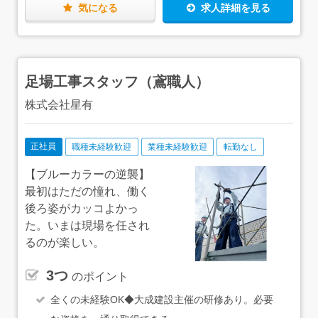
た方など、「自分にピッタリだった！」と感じる方も多い
気になる
求人詳細を見る
んです。自分の適性に合わせて、年齢を重ねても無理なく
キャリアを築いていくことができますよ。
足場工事スタッフ（鳶職人）
株式会社星有
正社員
職種未経験歓迎
業種未経験歓迎
転勤なし
【ブルーカラーの逆襲】
最初はただの憧れ、働く
後ろ姿がカッコよかっ
た。いまは現場を任され
るのが楽しい。
3つ
のポイント
全くの未経験OK◆大成建設主催の研修あり。必要