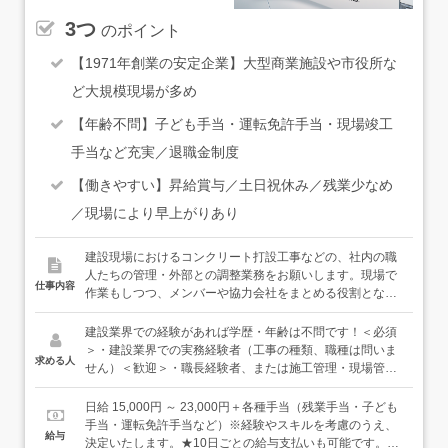
3つ
のポイント
【1971年創業の安定企業】大型商業施設や市役所な
ど大規模現場が多め
【年齢不問】子ども手当・運転免許手当・現場竣工
手当など充実／退職金制度
【働きやすい】昇給賞与／土日祝休み／残業少なめ
／現場により早上がりあり
建設現場におけるコンクリート打設工事などの、社内の職
人たちの管理・外部との調整業務をお願いします。現場で
仕事内容
作業もしつつ、メンバーや協力会社をまとめる役割となり
ます。＜具体的には…＞・元請けや他工種の担当者との打
ち合わせ・翌日の人員配置や作業段取りの調整・現場での
建設業界での経験があれば学歴・年齢は不問です！＜必須
指示出し、安全管理、進捗管理・現場での実作業（進捗状
＞・建設業界での実務経験者（工事の種類、職種は問いま
求める人
況に合わせて）＜入社後は…＞まずは小規模の現場からお
せん）＜歓迎＞・職長経験者、または施工管理・現場管理
任せし、徐々に慣れていっていただけます。自社の職長・
に準ずる経験がある方・1級／2級建築施工管理技士の資格
職人のチームで動くことがほとんどですので、安心してく
をお持ちの方★他工種の職長や元請けとの調整を行うな
日給 15,000円 ～ 23,000円＋各種手当（残業手当・子ども
ださい。★現場は千葉県内がほとんど。一部東京都、茨城
ど、労務管理・人数配置・段取りを考えた経験がある方
手当・運転免許手当など）※経験やスキルを考慮のうえ、
給与
県などもあります。（遠くても片道1時間程度です）★1つ
は、大いに活かせます。★建築施工管理技士をお持ちの方
決定いたします。★10日ごとの給与支払いも可能です。ご