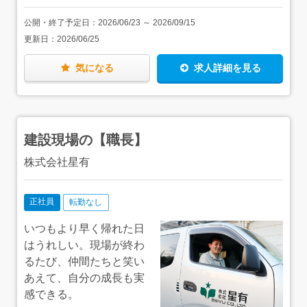
所に応じて直行直帰もOKとしています。プライベートの時
なく、現場によっては協力会社の職人さんと一緒に仕事を
は、経験・年齢に関わらず、会社への貢献度を正当に評価
間も大事にしてほしいため、効率よく働けるよう常にアッ
することも。顔見知りが多いので気になることはすぐに確
します。
公開・終了予定日：
2026/06/23
～
2026/09/15
プデートしています。
認することができ、1人で悩むことはありません。
更新日：
2026/06/25
気になる
求人詳細を見る
建設現場の【職長】
株式会社星有
正社員
転勤なし
いつもより早く帰れた日
はうれしい。現場が終わ
るたび、仲間たちと笑い
あえて、自分の成長も実
感できる。