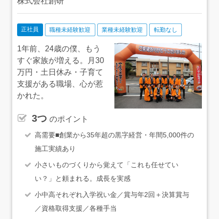
株式会社創研
正社員
職種未経験歓迎
業種未経験歓迎
転勤なし
1年前、24歳の僕、もう
すぐ家族が増える。月30
万円・土日休み・子育て
支援がある職場、心が惹
かれた。
3つ
のポイント
高需要■創業から35年超の黒字経営・年間5,000件の
施工実績あり
小さいものづくりから覚えて「これも任せてい
い？」と頼まれる。成長を実感
小中高それぞれ入学祝い金／賞与年2回＋決算賞与
／資格取得支援／各種手当