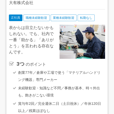
大有株式会社
正社員
職種未経験歓迎
業種未経験歓迎
転勤なし
表からは目立たないかも
しれない。でも、社内で
一番「助かる」「ありが
とう」を言われる存在な
んです。
3つ
のポイント
創業77年／倉庫や工場で使う「マテリアルハンドリ
ング機器」専門メーカー
未経験歓迎・知識など不問／事務が基本、時々外出
も。飽きがこない環境
賞与年2回／完全週休二日（土日祝休）／年休120日
以上／残業ほぼなし