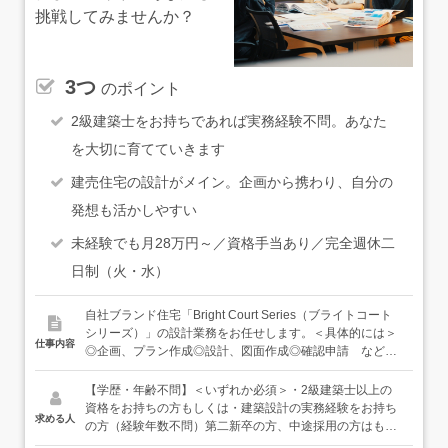
挑戦してみませんか？
3つ
のポイント
2級建築士をお持ちであれば実務経験不問。あなた
を大切に育てていきます
建売住宅の設計がメイン。企画から携わり、自分の
発想も活かしやすい
未経験でも月28万円～／資格手当あり／完全週休二
日制（火・水）
自社ブランド住宅「Bright Court Series（ブライトコート
シリーズ）」の設計業務をお任せします。＜具体的には＞
仕事内容
◎企画、プラン作成◎設計、図面作成◎確認申請 など建
売住宅の設計が中心。「どんな家をつくるか？」からはじ
まり、間取り図を作成。その後、空間・インテリアデザイ
【学歴・年齢不問】＜いずれか必須＞・2級建築士以上の
ンの企画担当など、スタッフと詳細を詰めていき、1つの
資格をお持ちの方もしくは・建築設計の実務経験をお持ち
求める人
住宅にしていきます。買い手が決まっていない段階での建
の方（経験年数不問）第二新卒の方、中途採用の方はもち
築のため、お客様対応は基本的にありませんが、稀に注文
ろん、新卒入社（27卒）をご希望する方も大歓迎です。少