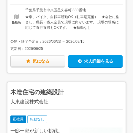
の現場の工期は1～2年程度です。
には資格手当があります。未取得の方も入社後取得が可能
希望の方はご相談ください。★仮に夜勤が発生した場合
です。
は、日給×1.5倍となります。夜勤の頻度は、2ヶ月に1週間
千葉県千葉市中央区星久喜町 330番地
程度です（それ以下の場合もあります）。★普通自動車免
★車、バイク、自転車通勤OK（駐車場完備） ★会社に集
許（AT限定もOK）をお持ちの方は、月1万円の手当が加算
合し、職長・職人全員で現場に向かいます。 現場の場所に
勤務地
されます！＜年収例＞・年収500万円〜また、経験5年・50
応じて直行直帰もOKです。 ★転勤なし
代の社員の年収は800万円！当社では、経験・年齢に関わ
らず、会社への貢献度を正当に評価します。
公開・終了予定日：
2026/06/23
～
2026/09/15
更新日：
2026/06/25
気になる
求人詳細を見る
木造住宅の建築設計
大東建設株式会社
正社員
転勤なし
一邸一邸が新しい挑戦。