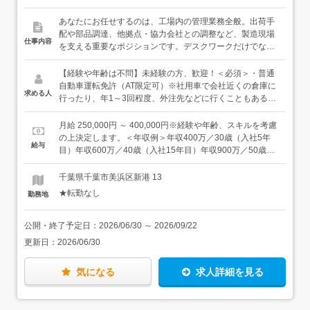
あなたにお任せするのは、工場内の管理業務全般。出荷手
配や部品調達、他拠点・協力会社との調整など、製造現場
仕事内容
を支える重要なポジションです。デスクワークだけでな
く、製品確認や梱包作業なども行うため、現場との距離が
近く、モノづくりを身近に感じながら働けます。【この仕
【経験や年齢は不問】未経験の方、歓迎！＜必須＞・普通
事の魅力】当社では、お客様ごとに仕様が異なるオーダー
自動車運転免許（AT限定可）※社用車で会社近くの倉庫に
求める人
メイド製品を製造しています。そのため、「どんな部品が
行ったり、年1～3回程度、外注先などに行くこともあるた
必要か」「いつまでに必要か」を社内の製造拠点や協力会
め＜歓迎＞・人と話すことが好きな方・製造業界での経験
社と連携しながら進めることが重要です。工場全体の流れ
業界経験については、あくまであれば活かせるという程度
月給 250,000円 ～ 400,000円※経験や年齢、スキルを考慮
を把握し、多くの人とコミュニケーションを取りながらモ
です。製造業界の特徴を知っていると、仕事内容に親しみ
の上決定します。＜年収例＞年収400万／30歳（入社5年
給与
ノづくりを支える、やりがいのある仕事です。【未経験の
が持てると思います。知識不問で始められるお仕事なの
目）年収600万／40歳（入社15年目）年収900万／50歳
方も歓迎】業務内容は幅広いですが、特別な専門知識は必
で、興味を持ってくださった方は、お気軽にご応募くださ
（入社25年目）
要ありません。現在は複数の社員が分担して担当してお
い。
千葉県千葉市美浜区新港 13
り、入社後は生産部長や先輩社員が丁寧にサポートしま
★転勤なし
勤務地
す。製造部門の事務所内での勤務となるため、周囲には常
に相談できる仲間がいます。分からないことがあれば気軽
に質問できる環境ですので、未経験の方も安心してスター
公開・終了予定日：
2026/06/30
～
2026/09/22
トできます。
更新日：
2026/06/30
気になる
求人詳細を見る