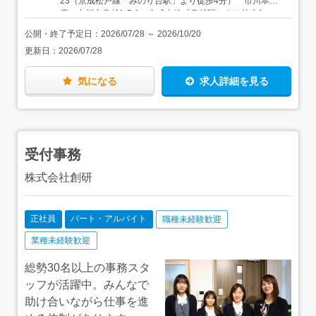
23（京成松戸線「みのり台駅」より徒歩4分） 市川本
仕事ができるように個人用のPC貸与などもあり、少しずつ
店：市川市鬼越1-5-1（京成本線「鬼越駅」より徒歩1
残業時間が減ってきている様子も。働き方改革も進み、
分） ★車通勤可（駐車場あり） ★店舗数拡大！3店
2024年より固定残業時間が45時間→30時間に、年間休日
公開・終了予定日：
2026/07/28
～
2026/10/20
舗での増員募集です
数は120日以上になりました！
更新日：
2026/07/28
気になる
求人詳細を見る
受付事務
株式会社創研
正社員
パート・アルバイト
職種未経験歓迎
業種未経験歓迎
総勢30名以上の事務スタ
ッフが活躍中。みんなで
助け合いながら仕事を進