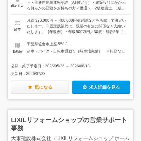
ます。＜具体的な仕事内容＞・注文住宅、建売住宅のプラ
＞・普通自動車運転免許（AT限定可）・建築設計にかかわ
求める人
ンニング（設計図作成）・敷地条件や周辺環境を踏まえた
る何らかの経験をお持ちの方＜優遇＞・2級建築士、1級建
間取り、配置の検討・お客様との打ち合わせや調整・法
築士など関連の資格をお持ちの方★経験や保有資格、能力
規、規制の確認、許可申請や書類作成など設計案は上司と
などを考慮して、給与を優遇いたします。お気軽にご相談
月給 320,000円 ～ 400,000円※経験などを考慮して決定い
も相談しながらブラッシュアップしていくため、一人で抱
ください。
たします。※固定残業代は、残業の有無に関係なく支給い
給与
え込むことなく、「売れるかどうか」という視点も含めて
たします。【年収例】・年収500万円／30歳・経験5年（月
設計に向き合えます。＜入社後は＞ご経験や能力などに応
給32万円＋賞与＋各種手当）・年収650万円／41歳・経験
じて、お仕事をお任せします。経験が浅めの方は、CADを
13年（月給43万円＋賞与＋各種手当）
千葉県佐倉市上座 558-1
使った図面作成やその補助業務などからお任せしますが、
※車・バイク・自転車通勤可（駐車場完備） ※転勤なし
勤務地
徐々に一邸を任される設計者としての役割を担っていただ
く予定です。また、同時に積極的に施工現場も見学し、住
宅の構造や施工過程などを学んでいきます。設計から施
公開・終了予定日：
2026/05/26
～
2026/08/18
工、販売までを自社一貫で行っているため、「図面がどう
更新日：
2026/07/23
形になるか」を実感しながら設計に取り組めます。★建売
メインでお客様と間取りの打ち合わせのない段階での設
計・施工となるため、スケジュールをコントロールしやす
気になる
求人詳細を見る
く、設計業務に集中しやすい環境なのも特徴の一つです。
★設計部は20代～60代の7名のスタッフがおり、いずれも
中途入社です。年齢や社歴に関わらず、設計について相談
しやすい、落ち着いた雰囲気があります。
LIXILリフォームショップの営業サポート
事務
大東建設株式会社（LIXILリフォームショップ ホーム