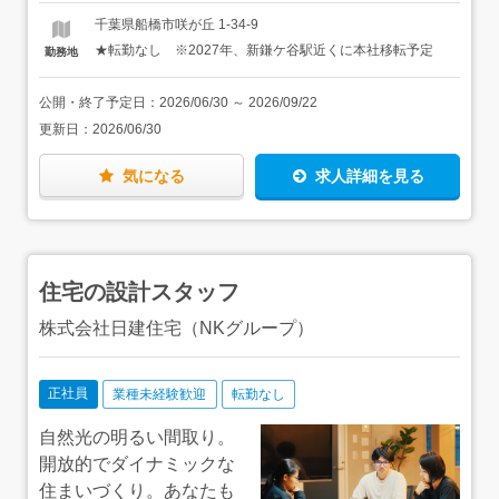
です。
千葉県船橋市咲が丘 1-34-9
★転勤なし ※2027年、新鎌ケ谷駅近くに本社移転予定
勤務地
公開・終了予定日：
2026/06/30
～
2026/09/22
更新日：
2026/06/30
気になる
求人詳細を見る
住宅の設計スタッフ
株式会社日建住宅（NKグループ）
正社員
業種未経験歓迎
転勤なし
自然光の明るい間取り。
開放的でダイナミックな
住まいづくり。あなたも