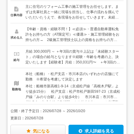
主に住宅のリフォーム工事の施工管理をお任せします。ま
ずは先輩社員と一緒に現場を担当し、仕事の流れを掴んで
仕事内容
いただいたうえで、各現場をお任せしていきます。未経験
の方は、先輩社員のアシスタント業務から始めていきまし
ょう。≪具体的には≫・職人さんとの打ち合わせ・お客様
【年齢・資格・経験不問！】≪必須≫・普通自動車運転免
との現場打ち合わせ（営業スタッフも同席します）・工程
許をお持ちの方（AT限定可）≪優遇≫・施工管理経験をお
求める人
管理（発注業務、日程調整等）・現場管理（工事の進捗確
持ちの方→ 2級施工管理技士以上の資格をお持ちの方
認、職人さんへの指示、現場の掃除や片付け等）・引き渡
は、月給35万円以上で優遇いたします。※職人（大工・内
し、アフターフォロー など〇●株式会社創研について●〇
装工・外装工・電気工・エクステリア工）の経験者大歓
月給 300,000円 ～ ＋年3回の賞与※上記は「未経験スター
創業して以来、黒字経営を継続。水道管、配水管、住宅設
迎！ まずは、得意な職人の仕事から始めて、順次、施工
ト」の場合の給与となります※経験・年齢を考慮の上、決
給与
備工事業から始まった株式会社創研。現在は、上下水道工
管理に慣れていっていただくのも歓迎です！
定いたします【経験者】月給：350,031円〜 ＋年3回の賞
事だけでなく、リフォーム事業も当社の大きな強み。キッ
与※固定残業代：30時間分、66,510円～を含む。※超過分
チンや水回りなどの部分的なものから内装・外装、エクス
は別途支給します。※資格所有者（2級施工管理技士以
本社（船橋）・松戸支店・市川本店のいずれかの店舗にて
テリアまでリフォーム全般に対応し、これまでに10万件を
上）／月給35万円以上＜現在業務効率化を視野に働き方改
勤務 ※希望を考慮して決定します
超える施工実績、年間ではおよそ5,000件の工事をお任せ
革を実施中＞残業の抑止のため、会社のシステムは20時で
本社：船橋市新高根1-9-14（京成松戸線「高根木戸駅」よ
いただいています。
シャットダウン。効率よく出先で仕事ができるように個人
勤務地
り徒歩15分） 松戸支店：松戸市松戸新田597-23（京成松
用のPC貸与などもあり、少しずつ残業時間が減ってきてい
戸線「みのり台駅」より徒歩4分） 市川本店：市川市鬼
る様子も。働き方改革も進み、2024年より固定残業時間が
越1-5-1（京成本線「鬼越駅」より徒歩1分） ★車通勤
45時間→30時間に、年間休日数は120日以上になりまし
可（駐車場あり） ★転勤なし ★店舗数拡大！今回は本
た！
公開・終了予定日：
2026/07/28
～
2026/10/20
社・松戸支店・市川本店での増員募集です
更新日：
2026/07/28
気になる
求人詳細を見る