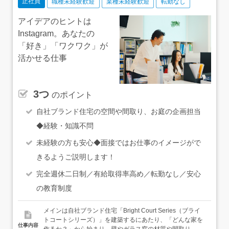
正社員
職種未経験歓迎
業種未経験歓迎
転勤なし
アイデアのヒントは
Instagram。あなたの
「好き」「ワクワク」が
活かせる仕事
3つ
のポイント
自社ブランド住宅の空間や間取り、お庭の企画担当
◆経験・知識不問
未経験の方も安心◆面接ではお仕事のイメージがで
きるようご説明します！
完全週休二日制／有給取得率高め／転勤なし／安心
の教育制度
メインは自社ブランド住宅「Bright Court Series（ブライ
トコートシリーズ）」を建築するにあたり、「どんな家を
仕事内容