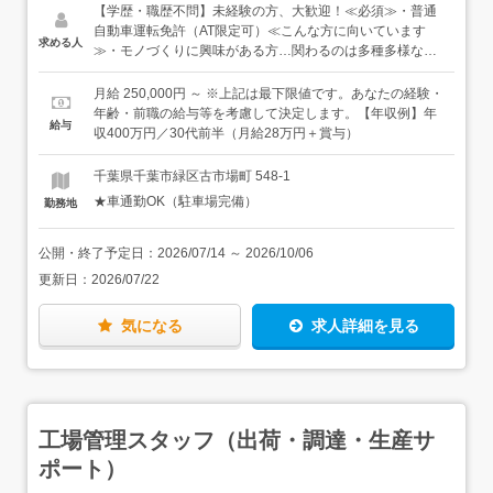
す。扱う製品は、切断機において業界トップクラスのシェ
【学歴・職歴不問】未経験の方、大歓迎！≪必須≫・普通
アを誇る「小池酸素工業」（グループ会社）を中心に、各
自動車運転免許（AT限定可）≪こんな方に向いています
求める人
メーカー様とお取引をしています。営業担当は、お付き合
≫・モノづくりに興味がある方…関わるのは多種多様な製
いのあるお客様先に定期的にご訪問し、製品に不具合がな
造業のお得意先様。作っているものに興味があれば、どん
いか確認をしたり、現場でのお困りごとをヒアリングして
どん成長できます。・ガツガツ営業よりも、コツコツと安
月給 250,000円 ～ ※上記は最下限値です。あなたの経験・
新たな製品を提案したりします。高圧ガスや大きな製品は
定して働きたい方・車の運転が好きな方（長距離運転はあ
年齢・前職の給与等を考慮して決定します。【年収例】年
給与
専門スタッフが配送しますが、1人で運べる製品であれ
りませんが、社用車を使って移動をします）
収400万円／30代前半（月給28万円＋賞与）
ば、配送も兼ねながらご訪問をします。≪入社後は≫少し
ずつステップアップしていきましょう。●OJT研修（配属先
千葉県千葉市緑区古市場町 548-1
にて）先輩スタッフと同行しながら、お客様とのコミュニ
★車通勤OK（駐車場完備）
勤務地
ケーションの取り方や提案の仕方を学び、独り立ちを目指
します。★担当する先は、配属の支店・営業所の近隣市町
村。千葉県を縦断するような長距離運転はありません。★
公開・終了予定日：
2026/07/14
～
2026/10/06
独り立ち後も周りの先輩がいつでもフォローします。★ほ
更新日：
2026/07/22
とんどが既存のお客様で、新規の場合は紹介からの関係性
構築がメインとなります。
気になる
求人詳細を見る
工場管理スタッフ（出荷・調達・生産サ
ポート）