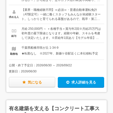
作るか？」から始まり、壁やガラス窓の材質や間取り、エ
クステリアなどについて設計スタッフなどと一緒に企画を
することです。どちらかというと、「インテリアコーディ
【業界・職種経験不問】≪必須≫・普通自動車運転免許
ネーター」「空間プロデューサー」に近いお仕事です。実
（AT限定可）一緒に働くスタッフもみんなが未経験スター
求める人
際に施工の図面が完成したら、必要な資材の手配や完成ま
ト。しっかりと育てられる基盤があるので、既卒・第二新
での段取りを考えるなど事務的なお仕事も行います。モデ
卒など未経験の方も歓迎します！
ルハウスなどの建売住宅の買い手が決まっていない段階で
月給 250,000円 ～ ＋各種手当＋賞与年2回※月給25万円は
の建築のため、お客様対応などはありません。★「家を見
初年度の最下限値となります。経験や年齢、スキルを考慮
給与
るのが好き」「インテリアや部屋のレイアウトを考えるの
して決定いたします。※昇給年1回あり【モデル年収】年
が好き」を最大限に活かせる仕事です。★一緒に働く20代
収405万円／23歳／入社1年年収530万円／26歳／入社3年
のスタッフ4名は、全員未経験からのスタートです。営業
年収620万円／29歳／入社4年≪管理職≫年収890万円／36
千葉県船橋市咲が丘 1-34-9
や設計、事務など他の職種のスタッフと関わることも多く
歳年収740万円／31歳
★転勤なし ※2027年、新鎌ケ谷駅近くに本社移転予定
勤務地
「若手の活気・ベテランの落ち着き」両方が融合したバラ
ンスの良い雰囲気が特徴です。
公開・終了予定日：
2026/06/30
～
2026/09/22
更新日：
2026/06/30
気になる
求人詳細を見る
有名建築を支える【コンクリート工事ス