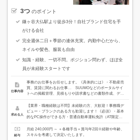
3つ
のポイント
鎌ヶ谷大仏駅より徒歩3分！自社ブランド住宅を手
がける会社
完全週休二日＋季節の連休充実。内勤中心だから、
ネイルや髪色、服装も自由
知識・経験、一切不問。ポジション問わず、ほぼ全
員が未経験スタートです
事務のお仕事をお任せします。《具体的には》・不動産売
買、賃貸に関わるお仕事… SUUMOなどのポータルサイ
仕事内容
トへの掲載管理、見積もりや請求書などの書類作成、デー
タ入力など・広報に関わるお仕事… 自社HP・SNS・ブロ
グなどの更新や運営など・一般事務に関わるお仕事… 来
【業界・職種経験は不問】未経験の方、大歓迎！事務職デ
客の一次対応、お電話応対、庶務など現在、事務スタッフ
ビュー・ブランクのある方も歓迎します！《必須》・基本
求める人
は4名が活躍中（20代～30代）。先輩スタッフもみんな未
的なPC操作ができる方・普通自動車運転免許（AT限定
経験スタートなので、事務職や不動産業界の経験がない方
可）※書類などの提出で時々運転する場合があります事務
でもご安心ください。入社後は、1つ1つのお仕事について
スタッフだけでなく、営業や建築など、色々なポジション
月給 240,000円 ～ ＋各種手当＋賞与年2回※経験や年齢、
丁寧にお教えします。
のスタッフと関わることが多いです。和気あいあいとした
スキルを考慮して決定いたします。
給与
雰囲気の中で、楽しく働きたいという方にピッタリの職場