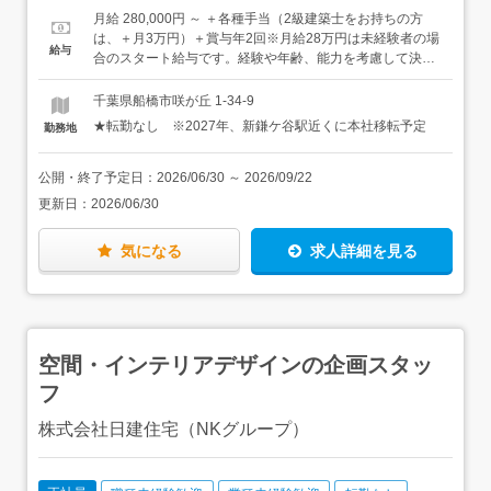
住宅を手がけることもあります。＜入社後は＞現在、プラ
しでも興味をお持ちの方は、お気軽にご相談ください。
月給 280,000円 ～ ＋各種手当（2級建築士をお持ちの方
ン作成～設計は、代表の宮澤が、確認申請は外部委託をし
は、＋月3万円）＋賞与年2回※月給28万円は未経験者の場
給与
ており、ゆくゆくはプラン作成～確認申請まで、社内で行
合のスタート給与です。経験や年齢、能力を考慮して決定
える体制をつくっていく予定です。もちろん、はじめから
いたします。※昇給年1回あり【モデル年収】年収405万円
1人でお任せするわけではありませんのでご安心くださ
／23歳／入社1年年収530万円／26歳／入社3年年収620万
千葉県船橋市咲が丘 1-34-9
い。入社後は、宮澤が1つ1つの業務をお教えします。経験
円／29歳／入社4年≪管理職≫年収740万円／31歳年収890
★転勤なし ※2027年、新鎌ケ谷駅近くに本社移転予定
勤務地
の浅い方は、間取り図の作成を中心に行い、少しずつでき
万円／36歳
ることを増やしていきましょう。経験の浅い方、ブランク
のある方など、不安のある方も大丈夫。当社のスタッフは
公開・終了予定日：
2026/06/30
～
2026/09/22
未経験入社がほとんどで、20代～30代の若手も多くいま
更新日：
2026/06/30
す。教育体制が整っているので、「これから設計者として
キャリアを築いていきたい」という方も、安心してご応募
ください。★営業や設計、事務など他の職種のスタッフと
気になる
求人詳細を見る
関わることも多く「若手の活気・ベテランの落ち着き」両
方が融合したバランスの良い雰囲気が特徴です。
空間・インテリアデザインの企画スタッ
フ
株式会社日建住宅（NKグループ）