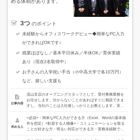
める体制があります。
3つ
のポイント
未経験からオフィスワークデビュー◆簡単なPC入力
ができればOKです♪
残業ほぼなし／基本平日休み／半休OK／育休実績
あり（現在2名取得中）
お子さんの入学祝い手当（小中高大学で各10万円）
など、嬉しい支援も
流山支店のオープニングスタッフとして、受付事務業務を
お任せします。分からないことがあればすぐに相談できま
仕事内容
すし、当社のことは入社後しっかりとお教えします。安心
してご応募くださいね。＜具体的には…＞・受付対応・デ
ータ入力・書類作成業務・電話対応・来客対応 など★20
<必須>・簡単なPC入力ができる方（Excel、Wordの基本操
～50代まで幅広い世代のスタッフが活躍中（30・40代がボ
作を想定）<歓迎する人物像>・コミュニケーションを取る
求める人
リュームゾーン）
ことが好きな方・明るい対応ができる方・実務未経験でも
可★一般事務の経験やサービス業務経験者等、優遇いたし