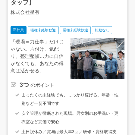
タッフ】
株式会社星有
正社員
職種未経験歓迎
業種未経験歓迎
転勤なし
「現場＝力仕事」だけじ
ゃない。片付け、気配
り、整理整頓…力に自信
がなくても、あなたの得
意は活かせる。
3つ
のポイント
まったくの未経験でも、しっかり稼げる。年齢・性
別など一切不問です
安全管理が徹底された現場。男女別のお手洗い・更
衣室など完備で安心
土日祝休み／賞与は最大年3回／研修・資格取得支