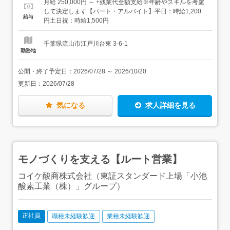
ます
月給 250,000円 ～ +残業代全額支給※年齢やスキルを考慮
して決定します【パート・アルバイト】平日：時給1,200
給与
円土日祝：時給1,500円
千葉県流山市江戸川台東 3-6-1
勤務地
公開・終了予定日：
2026/07/28
～
2026/10/20
更新日：
2026/07/28
気になる
求人詳細を見る
モノづくりを支える【ルート営業】
コイケ酸商株式会社（東証スタンダード上場「小池
酸素工業（株）」グループ）
正社員
職種未経験歓迎
業種未経験歓迎