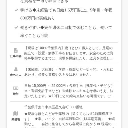
な資格を一通り取得できる
稼げる◆未経験でも日給1.5万円以上。5年目・年収
800万円の実績あり
働きやすい◆完全週休二日制で休むことも、働いて
稼ぐことも可能
【現場は100％千葉県内】鳶（とび）職人として、足場の
組立て・設置・解体工事をお任せします。安全のために資
仕事内容
格を取得するまでは、現場を掃除したり、道具を管理した
り。未経験の方は、まずはこういったスキルがなくてもで
きる仕事から始めていき、少しずつできることを増やして
【未経験、大歓迎】・学歴・職歴など一切不問。・入社に
いきましょう。★独立してもいいし、リーダーとして活躍
あたり、必要な資格やスキルはありません。
求める人
することもできる職人仕事は年月とともに、着実にスキル
アップ・キャリアアップをしていくことができます。鳶の
日給 15,000円 ～ 25,000円＋各種手当（残業代・子ども手
スキルを身につけて、独立をすることも応援します。もち
当・運転免許手当など）※経験やスキルを考慮のうえ、決
給与
ろん、ずっと当社で働いてくれるのも大歓迎。経験を積ん
定いたします。★10日ごとの給与支払いも可能です。ご希
でいき、職長として、現場を指揮するポジションにつくこ
望の方はご相談ください。★仮に夜勤が発生した場合は、
とも、決して遠い未来の話ではありませんよ。★未経験で
日給×1.5倍となります。夜勤の頻度は、2ヶ月に1週間程度
千葉県千葉市中央区星久喜町 330番地
も安心「先輩の背中を見て学ぶ」だけではありません。取
です。★普通自動車免許（AT限定もOK）をお持ちの方
★現場はほとんどが千葉県内（遠くても片道1時間程度で
引先の大手ゼネコンが主催する、基礎研修合宿（5日程
は、月1万円の手当が加算されます！＜年収例＞ 未経験
す） ★車、バイク、自転車通勤OK（駐車場完備） ★転
勤務地
度）に参加して、必要な資格の取得などができます！ま
の場合：年収400万円～足場工事経験者の場合：年収600万
勤なし 会社に集合してから各現場に向かう or 現場の場
た、必ず複数名のチームで行うので、自社職人同士だけで
円～また、経験5年・50代の社員の年収は800万円！当社で