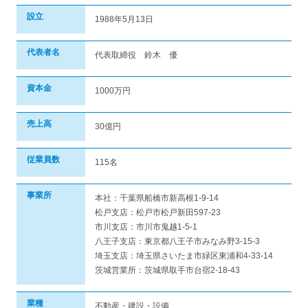
設立
1988年5月13日
代表者名
代表取締役 鈴木 優
資本金
1000万円
売上高
30億円
従業員数
115名
事業所
本社：千葉県船橋市新高根1-9-14
松戸支店：松戸市松戸新田597-23
市川支店：市川市鬼越1-5-1
八王子支店：東京都八王子市みなみ野3-15-3
埼玉支店：埼玉県さいたま市緑区東浦和4-33-14
茨城営業所：茨城県取手市台宿2-18-43
業種
不動産・建設・設備