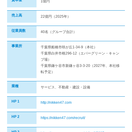
資本金
1億円
売上高
22億円（2025年）
従業員数
40名（グループ合計）
事業所
千葉県船橋市咲が丘1-34-9（本社）
千葉県白井市根296-12（エバーグリーン・キャン
プ場）
千葉県鎌ケ谷市新鎌ヶ谷3-3-20（2027年、本社移
転予定）
業種
サービス、不動産・建設・設備
HP 1
http://nikken47.com
HP 2
https://nikken47.com/recruit/