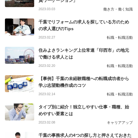
員ワーケーション」
2023.03.03
働き方・働く知識
千葉でリフォームの求人を探している方のため
の求人選びのTips
2023.02.27
転職・転職活動
住みよさランキング上位常連「印西市」の地元
で働ける求人とは
2023.02.20
転職・転職活動
【事例】千葉の未経験職種への転職成功者から
学ぶ志望動機作成のコツ
2023.02.14
転職・転職活動
タイプ別に紹介！独立しやすい仕事・職種、始
めやすい要素とは
2023.02.08
キャリアアップ
千葉の事務求人の4つの探し方と押さえておきた