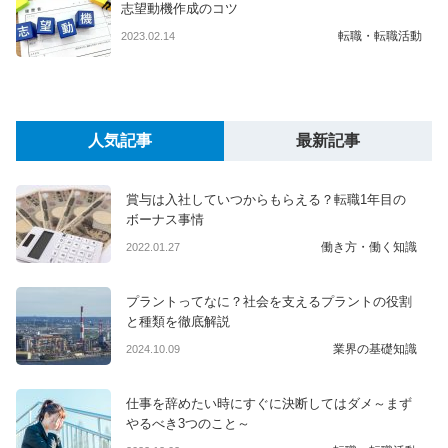
志望動機作成のコツ
転職・転職活動
2023.02.14
人気記事
最新記事
賞与は入社していつからもらえる？転職1年目の
ボーナス事情
働き方・働く知識
2022.01.27
プラントってなに？社会を支えるプラントの役割
と種類を徹底解説
業界の基礎知識
2024.10.09
仕事を辞めたい時にすぐに決断してはダメ～まず
やるべき3つのこと～